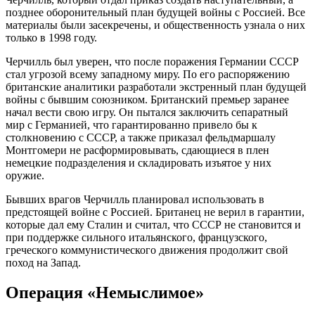
позднее оборонительный план будущей войны с Россией. Все
материалы были засекречены, и общественность узнала о них
только в 1998 году.
Черчилль был уверен, что после поражения Германии СССР
стал угрозой всему западному миру. По его распоряжению
британские аналитики разработали экстренный план будущей
войны с бывшим союзником. Британский премьер заранее
начал вести свою игру. Он пытался заключить сепаратный
мир с Германией, что гарантированно привело бы к
столкновению с СССР, а также приказал фельдмаршалу
Монтгомери не расформировывать, сдающиеся в плен
немецкие подразделения и складировать изъятое у них
оружие.
Бывших врагов Черчилль планировал использовать в
предстоящей войне с Россией. Британец не верил в гарантии,
которые дал ему Сталин и считал, что СССР не становится и
при поддержке сильного итальянского, французского,
греческого коммунистического движения продолжит свой
поход на Запад.
Операция «Немыслимое»