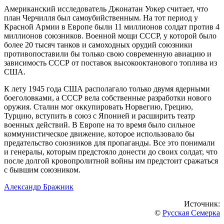
Американский исследователь Джонатан Уокер считает, что
план Черчилля был самоубийственным. На тот период у
Красной Армии в Европе были 11 миллионов солдат против 4
миллионов союзников. Военной мощи СССР, у которой было
более 20 тысяч танков и самоходных орудий союзники
противопоставили бы только свою современную авиацию и
зависимость СССР от поставок высокооктанового топлива из
США.
К лету 1945 года США располагало только двумя ядерными
боеголовками, а СССР вела собственные разработки нового
оружия. Сталин мог оккупировать Норвегию, Грецию,
Турцию, вступить в союз с Японией и расширить театр
военных действий. В Европе на то время было сильное
коммунистическое движение, которое использовало бы
предательство союзников для пропаганды. Все это понимали
и генералы, которым предстояло донести до своих солдат, что
после долгой кровопролитной войны им предстоит сражаться
с бывшим союзником.
Александр Бражник
Источник:
©
Русская Семерка