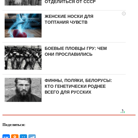
ОТДЕЛИТЬСЯ ОТ СССР
i
ЖЕНСКИЕ НОСКИ ДЛЯ
ТОПТАНИЯ ЧУВСТВ
БОЕВЫЕ ПЛОВЦЫ ГРУ: ЧЕМ
ОНИ ПРОСЛАВИЛИСЬ
ФИННЫ, ПОЛЯКИ, БЕЛОРУСЫ:
КТО ГЕНЕТИЧЕСКИ РОДНЕЕ
ВСЕГО ДЛЯ РУССКИХ
Поделиться: