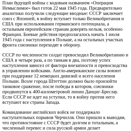
План будущей войны с кодовым названием «Операция
Немыслимое» был готов 22 мая 1945 года. Предварительно
аналитики получили следующие вводные: СССР заключает
союз с Японией, в войну вступает только Великобритания и
США при использовании германского потенциала, а
остальным европейским странам доверять нельзя, особенно
Франции. Боевые действия предполагалось начать 1 июля
1945 года с наступления в Польше, а на остальных участках
фронта союзники переходят в оборону.
СССР по численности солдат превосходил Великобританию и
США в четыре раза, а по танкам в два, поэтому успех
наступления зависел от фактора внезапности и превосходства
в управлении войсками. Англо-американские силы воюют
при поддержке 12 немецких дивизий и всего населения
Польши. Возле города Штеттин должно было произойти
танковое сражение, после победы в котором, союзники
продвинутся к 400-километровой линии Данциг-Бреслау.
Если СССР не идет на уступки, то в войну против него
вступают все страны Запада.
Командование английских войск не поддержало
наступательных порывов Черчилля. Они пришли к выводам,
что противостояние с СССР будет долгим и тотальным, а
численный перевес и сила русской армии делает