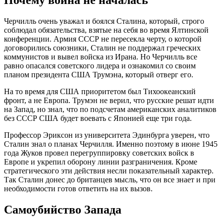
Почему война не началась
Черчилль очень уважал и боялся Сталина, который, строго
соблюдал обязательства, взятые на себя во время Ялтинской
конференции. Армия СССР не пересекла черту, о которой
договорились союзники, Сталин не поддержал греческих
коммунистов и вывел войска из Ирана. Но Черчилль все
равно опасался советского лидера и ознакомил со своим
планом президента США Трумэна, который отверг его.
На то время для США приоритетом был Тихоокеанский
фронт, а не Европа. Трумэн не верил, что русские решат идти
на Запад, но знал, что по подсчетам американских аналитиков
без СССР США будет воевать с Японией еще три года.
Профессор Эриксон из университета Эдинбурга уверен, что
Сталин знал о планах Черчилля. Именно поэтому в июне 1945
года Жуков провел перегруппировку советских войск в
Европе и укрепил оборону линии разграничения. Кроме
стратегического эти действия несли показательный характер.
Так Сталин донес до британцев мысль, что он все знает и при
необходимости готов ответить на их вызов.
Самоубийство Запада