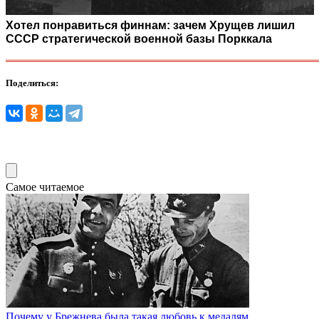
Хотел понравиться финнам: зачем Хрущев лишил
СССР стратегической военной базы Порккала
Поделиться:
Самое читаемое
Почему у Брежнева была такая любовь к медалям