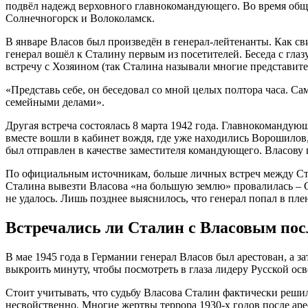
подвёл надежд верховного главнокомандующего. Во время обще
Солнечногорск и Волоколамск.
В январе Власов был произведён в генерал-лейтенанты. Как св
генерал вошёл к Сталину первым из посетителей. Беседа с глаз
встречу с Хозяином (так Сталина называли многие представите
«Представь себе, он беседовал со мной целых полтора часа. С
семейными делами».
Другая встреча состоялась 8 марта 1942 года. Главнокоманду
вместе вошли в кабинет вождя, где уже находились Ворошилов,
был отправлен в качестве заместителя командующего. Власову
По официальным источникам, больше личных встреч между Стал
Сталина вывезти Власова «на большую землю» провалилась – С
не удалось. Лишь позднее выяснилось, что генерал попал в пле
Встречались ли Сталин с Власовым пос
В мае 1945 года в Германии генерал Власов был арестован, а з
выкроить минуту, чтобы посмотреть в глаза лидеру Русской ос
Стоит учитывать, что судьбу Власова Сталин фактически решил
несвойственно. Многие жертвы террора 1930-х годов после аре