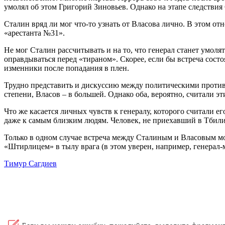
умолял об этом Григорий Зиновьев. Однако на этапе следствия
Сталин вряд ли мог что-то узнать от Власова лично. В этом 
«арестанта №31».
Не мог Сталин рассчитывать и на то, что генерал станет умо
оправдываться перед «тираном». Скорее, если бы встреча состо
изменники после попадания в плен.
Трудно представить и дискуссию между политическими против
степени, Власов – в большей. Однако оба, вероятно, считали 
Что же касается личных чувств к генералу, которого считали е
даже к самым близким людям. Человек, не приехавший в Тбили
Только в одном случае встреча между Сталиным и Власовым мо
«Штирлицем» в тылу врага (в этом уверен, например, генерал
Тимур Сагдиев