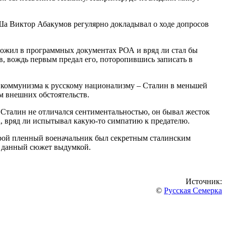
Ша Виктор Абакумов регулярно докладывал о ходе допросов
зложил в программных документах РОА и вряд ли стал бы
ов, вождь первым предал его, поторопившись записать в
т коммунизма к русскому национализму – Сталин в меньшей
м внешних обстоятельств.
и. Сталин не отличался сентиментальностью, он бывал жесток
, вряд ли испытывал какую-то симпатию к предателю.
торой пленный военачальник был секретным сталинским
т данный сюжет выдумкой.
Источник:
©
Русская Семерка