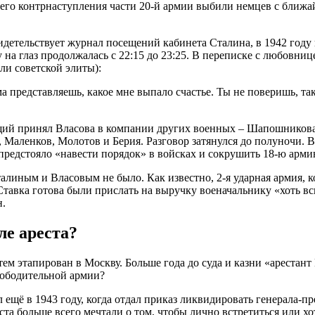
го контрнаступления части 20-й армии выбили немцев с ближайш
идетельствует журнал посещений кабинета Сталина, в 1942 году 
у на глаз продолжалась с 22:15 до 23:25. В переписке с любовн
ли советской элиты):
ама представляешь, какое мне выпало счастье. Ты не поверишь, 
ющий принял Власова в компании других военных – Шапошникова,
 Маленков, Молотов и Берия. Разговор затянулся до полуночи. В
 предстояло «навести порядок» в войсках и сокрушить 18-ю арми
иным и Власовым не было. Как известно, 2-я ударная армия, к
тавка готова были прислать на выручку военачальнику «хоть в
н.
ле ареста?
атем этапирован в Москву. Больше года до суда и казни «арестан
вободительной армии?
 ещё в 1943 году, когда отдал приказ ликвидировать генерала-п
ста больше всего мечтали о том, чтобы лично встретиться или х