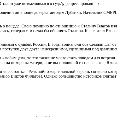
 Сталин уже не вмешивался в судьбу репрессированных.
отношении он вполне доверял методам Лубянки. Начальник СМЕР
лять о пощаде. Свою позицию по отношению к Сталину Власов и
ялась, генерал сам начал бы обвинять Сталина. Как считал Влас
никами о судьбах России. В годы войны они оба сделали шаг о
эти поступки друг друга неискренними, сделанными под давление
го «любимцем», то это также не могло стать поводом для встреч
си на похороны матери, и не вызволивший из плена сына, Якова
гла состояться. Речь идёт о маргинальной версии, согласно ко
-майор Виктор Филатов). Однако большинство историков считае