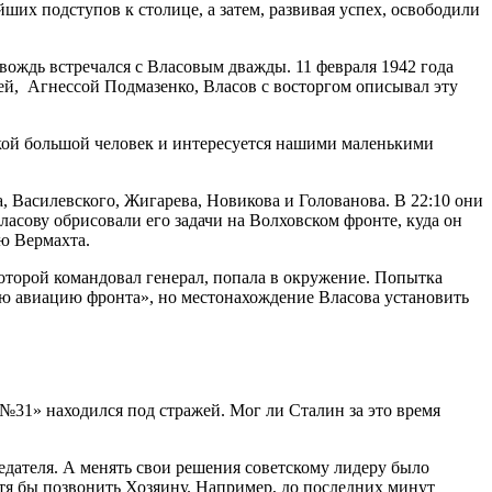
их подступов к столице, а затем, развивая успех, освободили
вождь встречался с Власовым дважды. 11 февраля 1942 года
ицей, Агнессой Подмазенко, Власов с восторгом описывал эту
такой большой человек и интересуется нашими маленькими
 Василевского, Жигарева, Новикова и Голованова. В 22:10 они
ласову обрисовали его задачи на Волховском фронте, куда он
ю Вермахта.
оторой командовал генерал, попала в окружение. Попытка
сю авиацию фронта», но местонахождение Власова установить
т №31» находился под стражей. Мог ли Сталин за это время
редателя. А менять свои решения советскому лидеру было
отя бы позвонить Хозяину. Например, до последних минут