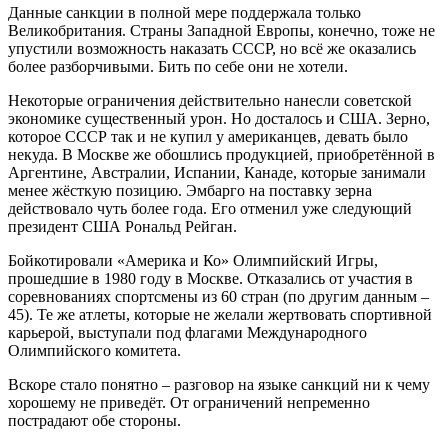
Данные санкции в полной мере поддержала только
Великобритания. Страны Западной Европы, конечно, тоже не
упустили возможность наказать СССР, но всё же оказались
более разборчивыми. Бить по себе они не хотели.
Некоторые ограничения действительно нанесли советской
экономике существенный урон. Но досталось и США. Зерно,
которое СССР так и не купил у американцев, девать было
некуда. В Москве же обошлись продукцией, приобретённой в
Аргентине, Австралии, Испании, Канаде, которые занимали
менее жёсткую позицию. Эмбарго на поставку зерна
действовало чуть более года. Его отменил уже следующий
президент США Рональд Рейган.
Бойкотировали «Америка и Ко» Олимпийский Игры,
прошедшие в 1980 году в Москве. Отказались от участия в
соревнованиях спортсмены из 60 стран (по другим данным –
45). Те же атлеты, которые не желали жертвовать спортивной
карьерой, выступали под флагами Международного
Олимпийского комитета.
Вскоре стало понятно – разговор на языке санкций ни к чему
хорошему не приведёт. От ограничений непременно
пострадают обе стороны.