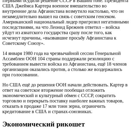
Первыми осудили решение СССР в Вашингтоне. Президента
США Джеймса Картера военное вмешательство во
внутренние дела Афганистана возмутило настолько, что он
незамедлительно вышел на связь с советским генсеком.
Американский национальный лидер пригрозил негативными
последствиями, на что Леонид Брежнев ответил – войска
уйдут из азиатского государства сразу после того, как
исчезнут причины, «вызвавшие просьбу Афганистана к
Советскому Союзу».
14 января 1980 года на чрезвычайной сессии Генеральной
Ассамблеи ООН 104 страны поддержали резолюцию с
требованием вывести войска из Афганистана, ещё 18 членов
организации оказались против, а столько же воздержались
при голосовании.
Но США ещё до решения ООН начали действовать. Картер в
ответ на советское вторжение пообещал отложить
экономический и культурный обмен с СССР, сократить
торговлю и перекрыть поставку наиболее важных товаров,
отказать в продаже 17 млн тонн зерна, ограничить
кредитование в США и странах-союзниках.
Экономический рикошет