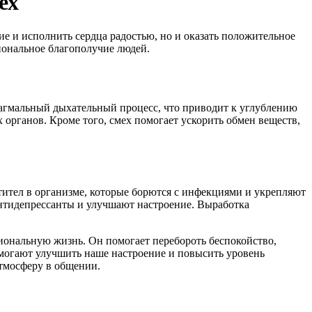
ех
е и исполнить сердца радостью, но и оказать положительное
циональное благополучие людей.
рагмальный дыхательный процесс, что приводит к углублению
 органов. Кроме того, смех помогает ускорить обмен веществ,
тител в организме, которые борются с инфекциями и укрепляют
антидепрессанты и улучшают настроение. Выработка
иональную жизнь. Он помогает перебороть беспокойство,
омогают улучшить наше настроение и повысить уровень
атмосферу в общении.