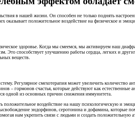
целебным эффектом обладает см
ствия в нашей жизни. Он способен не только поднять настроени
смех оказывает положительное воздействие на физическое и эмо
зическое здоровье. Когда мы смеемся, мы активируем наш диаф
м. Это способствует улучшению работы сердца, легких и других
ьных веществ.
стему. Регулярное смехотерапия может увеличить количество ан
нов – гормонов счастья, которые действуют как естественные 
ется одной из основных причин снижения иммунитета.
ть положительное воздействие на нашу психологическую и эмоц
 высвобождение эндорфинов, серотонина и дофамина, которые п
омогая нам укрепить связи с людьми и создать положительную 