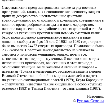
Смертная казнь предусматривалась так же за ряд военных
преступлений, таких, как неповиновение военнослужащего
приказу, дезертирство, насильственные действия
военнослужащего по отношению к командиру, совершенные в
военное время, добровольная сдача в плен, мародерство,
насилие над населением в районе военных действий и т.п. За
каждое из указанных преступлений помимо смертной казни
было предусмотрено альтернативное наказание в виде
лишения свободы от 5 до 15 лет. С 1962 по 1989 год в стране
было вынесено 24422 смертных приговора. Помиловано было
2355 человек. Советское законодательство не исключало
смертного приговора женщинам, однако, почти все,
казненные в этот период – мужчины. Известно лишь о трех
исполненных приговорах, вынесенных в этот период в
отношении женщин. Были казнены Антонина Макарова –
известная «Тонька-пулеметчица», расстреливавшая в период
Великой Отечественной войны мирных жителей и партизан
по указанию оккупационных властей (1979), Берта Бородкина
– спекулянтка, известная так же хищениями в особо крупных
размерах (1983) и Тамара Инютина – отравительница (1987).
Источник:
©
Русская Семерка