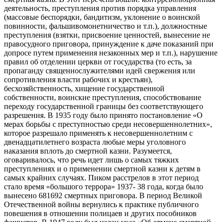
деятельность, преступления против порядка управления
(массовые беспорядки, бандитизм, уклонение о воинской
повинности, фальшивомонетничество и т.п.), должностные
преступления (взятки, присвоение ценностей, вынесение не
правосудного приговора, принуждение к даче показаний при
допросе путем применения незаконных мер и т.п.), нарушение
правил об отделении церкви от государства (то есть, за
пропаганду священнослужителями идей свержения или
сопротивления власти рабочих и крестьян),
бесхозяйственность, хищение государственной
собственности, воинские преступления, способствование
переходу государственной границы без соответствующего
разрешения. В 1935 году было принято постановление «О
мерах борьбы с преступностью среди несовершеннолетних»,
которое разрешало применять к несовершеннолетним с
двенадцатилетнего возраста любые меры уголовного
наказания вплоть до смертной казни. Разумеется,
оговаривалось, что речь идет лишь о самых тяжких
преступлениях и о применении смертной казни к детям в
самых крайних случаях. Пиком расстрелов в этот период
стало время «большого террора» 1937- 38 года, когда было
вынесено 681692 смертных приговора. В период Великой
Отечественной войны вернулись к практике публичного
повешения в отношении полицаев и других пособников