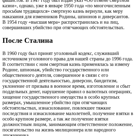
фашистов. В 1947 году был издан указ «Об отмене смертной
казни», однако, уже в январе 1950 года «по многочисленным
просьбам трудящихся» смертную казнь вернули, как меру
наказания для изменников Родины, шпионов и диверсантов.
В 1954 году «высшая мера» распространилась и на лиц,
совершивших убийство при отягчающих обстоятельствах.
После Сталина
В 1960 году был принят уголовный кодекс, служивший
источником уголовного права для нашей страны до 1996 года.
В соответствии с ним смертная казнь применялась за измену
Родине, шпионаж, убийство государственного или
общественного деятеля, совершенное в связи с его
государственной деятельностью, диверсии, бандитизм,
уклонение от призыва в военное время, изготовление и сбыт
поддельных денег, нарушение правил о валютных операциях,
хищение государственного имущества в особо крупных
размерах, умышленное убийство при отягчающих
обстоятельствах, изнасилование, повлекшее тяжкие
последствия и изнасилование малолетней, получение взятки в
особо крупном размере, а так же получение взятки
должностным лицом, занимающим ответственное положение,
посягательство на жизнь милиционера или народного
дружинника.