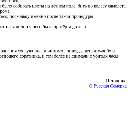
авой ноги.
было собирать цветы на лётном поле, бить по колесу самолёта,
рома.
ться, поскольку именно после такой процедуры
оторая лично у него была протёрта до дыр.
 ранения сослуживца, принимать пищу, дарить что-либо и
огибшего соратника, и тем более не снимали с убитых часы,
Источник:
©
Русская Семерка