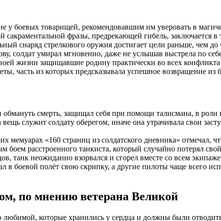
ие у боевых товарищей, рекомендовавшим им уверовать в магиче
ой сакраментальной фразы, предрекающей гибель, заключается в
льный снаряд стрелкового оружия достигает цели раньше, чем до 
ову, солдат умирал мгновенно, даже не услышав выстрела по себе
оей жизни защищавшие родину практически во всех конфликта Х
ы, часть из которых предсказывала успешное возвращение из бо
и обмануть смерть, защищал себя при помощи талисмана, в роли 
 вещь служит солдату оберегом, иначе она утрачивала свои заст
х мемуарах «160 страниц из солдатского дневника» отмечал, чт
ым боем расстроенного танкиста, который случайно потерял свой 
дов, танк неожиданно взорвался и сгорел вместе со всем экипаже
л в боевой полёт свою скрипку, а другие пилоты чаще всего ис
м, по мнению ветерана Великой
 любимой, которые хранились у сердца и должны были отводит