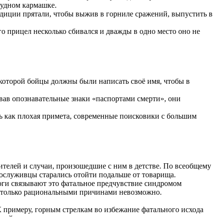
рудном кармашке.
адиции прятали, чтобы выжив в горниле сражений, выпустить в
го прицел несколько сбивался и дважды в одно место оно не
 которой бойцы должны были написать своё имя, чтобы в
звав опознавательные знаки «паспортами смерти», они
ь как плохая примета, современные поисковики с большим
ителей и случаи, произошедшие с ним в детстве. По всеобщему
сослуживцы старались отойти подальше от товарища.
оги связывают это фатальное предчувствие синдромом
кт только рациональными причинами невозможно.
 примеру, горным стрелкам во избежание фатального исхода