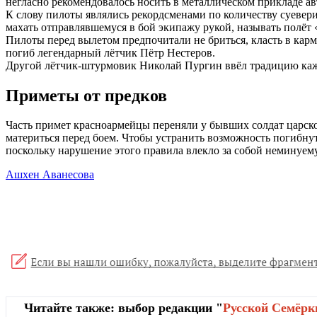
негласно рекомендовалось носить в металлическом прикладе ав
К слову пилоты являлись рекордсменами по количеству суевери
махать отправлявшемуся в бой экипажу рукой, называть полёт 
Пилоты перед вылетом предпочитали не бриться, класть в карм
погиб легендарный лётчик Пётр Нестеров.
Другой лётчик-штурмовик Николай Пургин ввёл традицию кажды
Приметы от предков
Часть примет красноармейцы переняли у бывших солдат царской
материться перед боем. Чтобы устранить возможность погибнуть
поскольку нарушение этого правила влекло за собой неминуем
Ашхен Аванесова
Читайте также: выбор редакции "
Русской Cемёрк