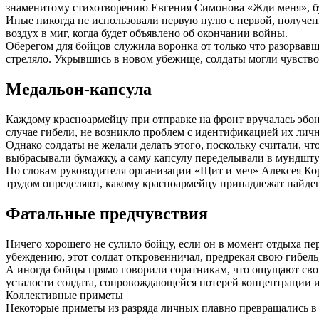
знаменитому стихотворению Евгения Симонова «Жди меня», бу
Иные никогда не использовали первую пулю с первой, получен
воздух в миг, когда будет объявлено об окончании войны.
Оберегом для бойцов служила воронка от только что разорвавше
стреляло. Укрывшись в новом убежище, солдаты могли чувствов
Медальон-капсула
Каждому красноармейцу при отправке на фронт вручалась эбон
случае гибели, не возникло проблем с идентификацией их личн
Однако солдаты не желали делать этого, поскольку считали, чт
выбрасывали бумажку, а саму капсулу переделывали в мундшту
По словам руководителя организации «Щит и меч» Алексея Кор
трудом определяют, какому красноармейцу принадлежат найде
Фатальные предчувствия
Ничего хорошего не сулило бойцу, если он в момент отдыха пе
убеждению, этот солдат откровенничал, предрекая свою гибель
А иногда бойцы прямо говорили соратникам, что ощущают сво
усталости солдата, сопровождающейся потерей концентрации 
Коллективные приметы
Некоторые приметы из разряда личных плавно превращались в 