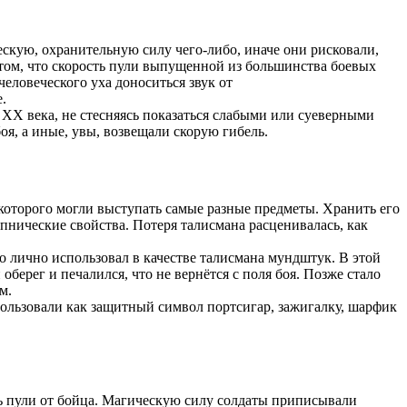
скую, охранительную силу чего-либо, иначе они рисковали,
 том, что скорость пули выпущенной из большинства боевых
человеческого уха доноситься звук от
.
Х века, не стесняясь показаться слабыми или суеверными
я, а иные, увы, возвещали скорую гибель.
которого могли выступать самые разные предметы. Хранить его
упнические свойства. Потеря талисмана расценивалась, как
о лично использовал в качестве талисмана мундштук. В этой
оберег и печалился, что не вернётся с поля боя. Позже стало
м.
пользовали как защитный символ портсигар, зажигалку, шарфик
ь пули от бойца. Магическую силу солдаты приписывали