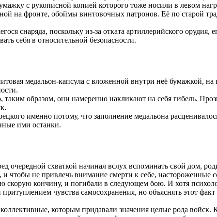
мажку с рукописной копией которого тоже носили в левом наг
ной на фронте, обоймы винтовочных патронов. Её по старой тр
гося снаряда, поскольку из-за отката артиллерийского орудия, е
ать себя в относительной безопасности.
итовая медальон-капсула с вложенной внутри неё бумажкой, на
ости.
о, таким образом, они намеренно накликают на себя гибель. Про
к.
ецкого именно потому, что заполнение медальона расценивалос
нные ими останки.
ред очередной схваткой начинал вслух вспоминать свой дом, род
, и чтобы не привлечь внимание смерти к себе, настороженные 
ю скорую кончину, и погибали в следующем бою. И хотя психол
и притуплением чувства самосохранения, но объяснять этот фа
коллективные, которым придавали значения целые рода войск. К