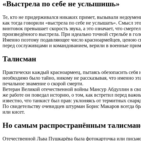
«Выстрела по себе не услышишь»
Те, кто не придерживался никаких примет, вызывали недоумен
как тогда говорили «выстрела по себе не услышать». Смысл эт
винтовок превышает скорость звука, а это означает, что смерте
произведённого выстрела. При идеально точной стрельбе в гол
Именно поэтому подавляющее число красноармейцев, ценою св
перед сослуживцами и командованием, верили в военные примет
Талисман
Практически каждый красноармеец, пытаясь обезопасить себя 
необходимо было тайно, никому не рассказывая, что именно эта
печальное знамение о скорой смерти.
Ветеран Великой отечественной войны Мансур Абдуллин в свои
же работе он поведал историю, о том, как встретил перед важн
известно, что танкист был прав: уклоняясь от термитных снаря
По свидетельству очевидцев штурман Борис Макаров всегда бра
или кисет.
Но самым распространённым талисмано
Отечественной Льва Пушкарёва была фотокарточка или письмо