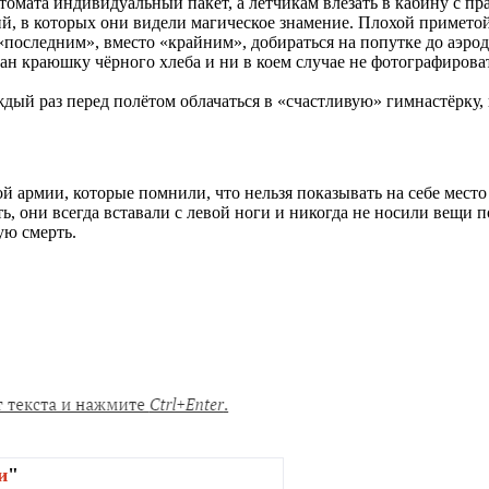
томата индивидуальный пакет, а лётчикам влезать в кабину с пр
й, в которых они видели магическое знамение. Плохой приметой 
«последним», вместо «крайним», добираться на попутке до аэрод
ан краюшку чёрного хлеба и ни в коем случае не фотографирова
й раз перед полётом облачаться в «счастливую» гимнастёрку, к
 армии, которые помнили, что нельзя показывать на себе место
, они всегда вставали с левой ноги и никогда не носили вещи п
ую смерть.
и
"