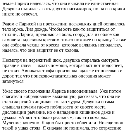
земле Лариса надеялась, что она выжила не единственная.
Девушка пыталась звать других пассажиров, но на его крики
никто не отвечал.
Рядом с Ларисой на протяжении нескольких дней оставалось
тело мужа. Лил дождь. Чтобы хоть как-то защититься от
стихии, Лариса, превозмогая боль, соорудила из обломков
самолета над своим креслом что-то похожее на крышу. Также
она собрала чехлы от кресел, которые валялись неподалеку,
надеясь, что они защитят ее от холода.
Несмотря на пережитый шок, девушка старалась смотреть
правде в глаза — ждать помощи, которая вот-вот подоспеет,
не стоит. Авиакатастрофа произошла вдалеке от поселков и
дорог, так что поисково-спасательная операция может
затянуться.
Ужас своего положения Лариса недооценивала. Уже потом
спасатели «обрадовали» выжившую, рассказав, что она не
стала жертвой хищников только чудом. Девушка и сама
слышала ночами где-то поблизости от своего места
дислокации рычание, но о нападении хищников даже и
думала. «А вот что было реальным, так это комары...
Мучение, конечно. Ладно бы просто облепили. Но еще звон
такой в ушах стоял. Я сначала не понимала, это сотрясение