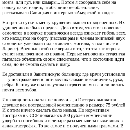
мозга, или гул, или комары... Потом я сообразила себе на
голову пакет надеть, чтобы лицо не облепляли», —
рассказывала Савицкая в интервью «Амурской правде».
На третьи сутки к месту крушения вышел отряд военных. Их
удивлению не было предела. Дело в том, что столкновение
самолетов в воздухе практически всегда означает гибель всех,
кто находится на борту (пассажирам и членам экипажей двух
самолетов уже были подготовлены могилы, в том числе и
Ларисе). Военные особо не верили в то, что эта катастрофа
станет исключением из правил. Первые мгновения студентка
пыталась объяснить своим спасителям, что в состоянии идти
сама, но не смогла сделать и шагу.
Ее доставили в Завитинскую больницу, где врачи установили
— у пострадавшей в пяти местах сломан позвоночник, рука,
ребра. К тому же она получила сотрясение мозга и лишилась
почти всех зубов.
Инвалидность она так не получила, а Госстрах выплатил
девушке как пострадавшей компенсацию в размере 75 рублей.
И с этим ничего сделать было нельзя. По нормативам
Госстраха в СССР полагалось 300 рублей компенсации
ущерба за погибших и в четыре раза меньше за выживших в
авиакатастрофах. То же самое и с полученными травмами. В