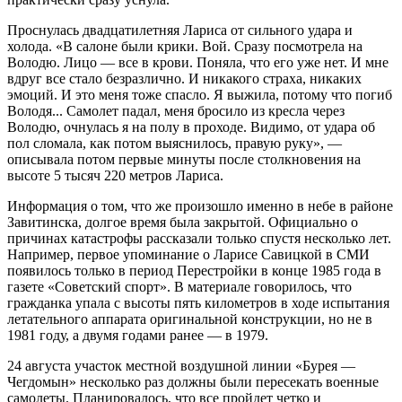
Проснулась двадцатилетняя Лариса от сильного удара и
холода. «В салоне были крики. Вой. Сразу посмотрела на
Володю. Лицо — все в крови. Поняла, что его уже нет. И мне
вдруг все стало безразлично. И никакого страха, никаких
эмоций. И это меня тоже спасло. Я выжила, потому что погиб
Володя... Самолет падал, меня бросило из кресла через
Володю, очнулась я на полу в проходе. Видимо, от удара об
пол сломала, как потом выяснилось, правую руку», —
описывала потом первые минуты после столкновения на
высоте 5 тысяч 220 метров Лариса.
Информация о том, что же произошло именно в небе в районе
Завитинска, долгое время была закрытой. Официально о
причинах катастрофы рассказали только спустя несколько лет.
Например, первое упоминание о Ларисе Савицкой в СМИ
появилось только в период Перестройки в конце 1985 года в
газете «Советский спорт». В материале говорилось, что
гражданка упала с высоты пять километров в ходе испытания
летательного аппарата оригинальной конструкции, но не в
1981 году, а двумя годами ранее — в 1979.
24 августа участок местной воздушной линии «Бурея —
Чегдомын» несколько раз должны были пересекать военные
самолеты. Планировалось, что все пройдет четко и