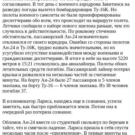
согласованно. В тот день с военного аэродрома Завитинск на
разведку погоды вылетел бомбардировщик Ту-16К. Но
пилоты военного самолеты не были проинформированы
диспетчерами обо всем, что происходит на маршруте полета.
Летчики сообщили о наборе нового эшелона раньше, чем это
случилось в действительности. По роковому стечению
обстоятельств, пассажирский Ан-24 незначительно
отклонился от своего коридора. Ошибки со стороны пилотов
Ан-24 и Ту-16К, трудно назвать значительными, но их
усугубило отсутствие взаимодействия между военными и
гражданскими диспетчерами. В итоге в небе на высоте 5220
метров в 15:21 столкнулись два авиалайнера. Пилоты обоих
летательных средств погибли. Пассажирский лайнер потерял
крылья и развалился на несколько частей за считанные
минуты. На борту Ан-24 было 27 пассажиров и 5 членов
экипажа, на борту Ту-16 — 6 членов экипажа. Из 38 человек
погибли 37.
В иллюминатор Лариса, находясь еще в сознании, успела
заметить, как быстро приближается земля. Потом она в
очередной раз потеряла сознание.
Обломок Ан-24 вместе со студенткой скользнул по березам в
тайге, что и смягчило падение. Лариса пришла в себя спустя
несколько часов после «приземления». В первые минуты на