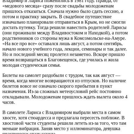
Владимир и Лариса поженились в 1981 году. Правда, от
«медового месяца» сразу после свадьбы молодоженам
пришлось отказаться. Сначала нужно было сдать сессию, а
потом и практику закрыть. В свадебное путешествие
изначально планировали отправиться в Крым, но не смогли
достать путевку. Тогда решили навестить родителей Ларисы
(они проживали между Владивостоком и Находкой), а потом
родственников со стороны мужа в Комсомольске-на-Амуре.
«На все про все» оставался лишь август, а потом сентябрь,
начало нового учебного года, лекции, семинары и так далее.
Но и последний месяц пролетел незаметно. Вскоре пришло
время возвращаться в Благовещенск, где училась и жила
молодая студенческая семья.
Билеты на самолет раздобыли с трудом, так как август —
время, когда многие возвращаются из отпусков. Но наличие
билетов вовсе не означало скорого прибытия в пункт
назначения. Из-за сложных метеоусловий рейс постоянно
откладывали. Молодоженам пришлось ждать вылета около 4
часов.
В самолете Лариса с Владимиром выбрали места в самом
хвосте, хотя стюардесса и предлагала пересесть поближе. В
хвостовой части студенты решили лететь из-за того, что там
меньше вибрация. Заняв место у иллюминатора, девушка
практически сразу уснула.