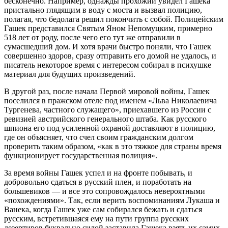
бесконечно. Например, однажды прохожий увидел Гашека
пристально глядящим в воду с моста и вызвал полицию,
полагая, что бедолага решил покончить с собой. Полицейским
Гашек представился Святым Яном Непомуцким, примерно
518 лет от роду, после чего его тут же отправили в
сумасшедший дом. И хотя врачи быстро поняли, что Гашек
совершенно здоров, сразу отправить его домой не удалось, и
писатель некоторое время с интересом собирал в психушке
материал для будущих произведений.
В другой раз, после начала Первой мировой войны, Гашек
поселился в пражском отеле под именем «Льва Николаевича
Тургенева, частного служащего», приехавшего из России с
ревизией австрийского генерального штаба. Как русского
шпиона его под усиленной охраной доставляют в полицию,
где он объясняет, что счел своим гражданским долгом
проверить таким образом, «как в это тяжкое для страны время
функционирует государственная полиция».
За время войны Гашек успел и на фронте побывать, и
добровольно сдаться в русский плен, и поработать на
большевиков — и все это сопровождалось невероятными
«похождениями». Так, если верить воспоминаниям Лукаша и
Ванека, когда Гашек уже сам собирался бежать и сдаться
русским, встретившаяся ему на пути группа русских
дезертиров буквально силой заставила Гашека взять их самих