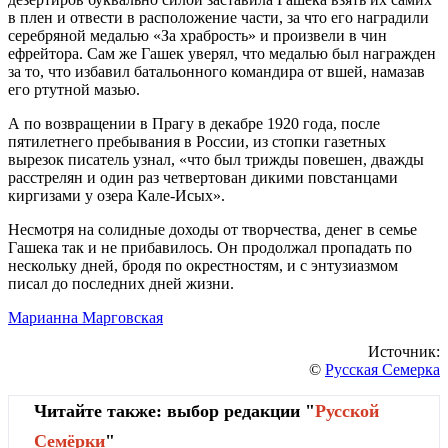
в плен и отвести в расположение части, за что его наградили
серебряной медалью «За храбрость» и произвели в чин
ефрейтора. Сам же Гашек уверял, что медалью был награжден
за то, что избавил батальонного командира от вшей, намазав
его ртутной мазью.
А по возвращении в Прагу в декабре 1920 года, после
пятилетнего пребывания в России, из стопки газетных
вырезок писатель узнал, «что был трижды повешен, дважды
расстрелян и один раз четвертован дикими повстанцами
киргизами у озера Кале-Исых».
Несмотря на солидные доходы от творчества, денег в семье
Гашека так и не прибавилось. Он продолжал пропадать по
нескольку дней, бродя по окрестностям, и с энтузиазмом
писал до последних дней жизни.
Марианна Марговская
Источник:
©
Русская Семерка
Читайте также: выбор редакции "
Русской
Cемёрки
"