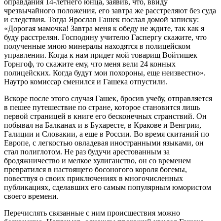
оправдания 14-летнего юнца, заявив, что, ввиду
чрезвычайного положения, его завтра же расстреляют без суда
и следствия. Тогда Ярослав Гашек послал домой записку:
«Дорогая мамочка! Завтра меня к обеду не ждите, так как я
буду расстрелян. Господину учителю Гаспергу скажите, что
полученные мною минералы находятся в полицейском
управлении. Когда к нам придет мой товарищ Войтишек
Горнгоф, то скажите ему, что меня вели 24 конных
полицейских. Когда будут мои похороны, еще неизвестно».
Наутро комиссар сменился и Гашека отпустили.
Вскоре после этого случая Гашек, бросив учебу, отправляется
в пешее путешествие по стране, которое становится лишь
первой страницей в книге его бесконечных странствий. Он
побывал на Балканах и в Бухаресте, в Кракове и Венгрии,
Галиции и Словакии, а еще в России. Во время скитаний по
Европе, с легкостью овладевая иностранными языками, он
стал полиглотом. Не раз будучи арестованным за
бродяжничество и мелкое хулиганство, он со временем
превратился в настоящего босоногого короля богемы,
повествуя о своих приключениях в многочисленных
публикациях, сделавших его самым популярным юмористом
своего времени.
Перечислять связанные с ним происшествия можно