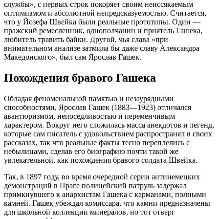
службы», с первых строк покоряет своим неиссякаемым
оптимизмом и абсолютной непредсказуемостью. Считается,
что у Йозефа Швейка были реальные прототипы. Один —
пражский ремесленник, однополчанин и приятель Гашека,
любитель травить байки. Другой, чья слава «при
внимательном анализе затмила бы даже славу Александра
Македонского», был сам Ярослав Гашек.
Похождения бравого Гашека
Обладая феноменальной памятью и незаурядными
способностями, Ярослав Гашек (1883—1923) отличался
авантюризмом, непоседливостью и переменчивым
характером. Вокруг него сложилась масса анекдотов и легенд,
которые сам писатель с удовольствием распространял в своих
рассказах, так что реальные факты тесно переплелись с
небылицами, сделав его биографию почти такой же
увлекательной, как похождения бравого солдата Швейка.
Так, в 1897 году, во время очередной серии антинемецких
демонстраций в Праге полицейский патруль задержал
примкнувшего к анархистам Гашека с карманами, полными
камней. Гашек убеждал комиссара, что камни предназначены
для школьной коллекции минералов, но тот отверг