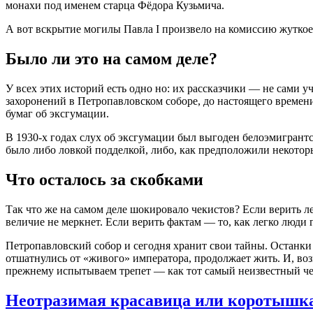
монахи под именем старца Фёдора Кузьмича
.
А вот вскрытие могилы Павла I произвело на комиссию жуткое
Было ли это на самом деле?
У всех этих историй есть одно но: их рассказчики — не сами у
захоронений в Петропавловском соборе, до настоящего времен
бумаг об эксгумации
.
В 1930-х годах слух об эксгумации был выгоден белоэмигрант
было либо ловкой подделкой, либо, как предположили некотор
Что осталось за скобками
Так что же на самом деле шокировало чекистов? Если верить ле
величие не меркнет. Если верить фактам — то, как легко люди 
Петропавловский собор и сегодня хранит свои тайны. Останки П
отшатнулись от «живого» императора, продолжает жить. И, возм
прежнему испытываем трепет — как тот самый неизвестный чек
Неотразимая красавица или коротышка 