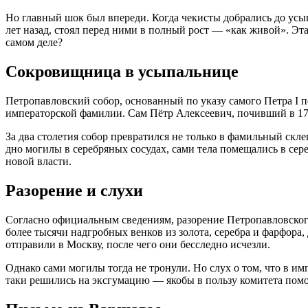
Но главный шок был впереди. Когда чекисты добрались до усып
лет назад, стоял перед ними в полный рост — «как живой»
. Эт
самом деле?
Сокровищница в усыпальнице
Петропавловский собор, основанный по указу самого Петра I п
императорской фамилии
. Сам Пётр Алексеевич, почивший в 1
За два столетия собор превратился не только в фамильный скл
дно могилы в серебряных сосудах, сами тела помещались в се
новой власти.
Разорение и слухи
Согласно официальным сведениям, разорение Петропавловского 
более тысячи надгробных венков из золота, серебра и фарфор
отправили в Москву, после чего они бесследно исчезли
.
Однако сами могилы тогда не тронули. Но слух о том, что в и
таки решились на эксгумацию — якобы в пользу комитета по