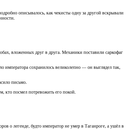
подробно описывалось, как чекисты одну за другой вскрывали
енности
.
робах, вложенных друг в друга
. Механики поставили саркофаг
ело императора сохранилось великолепно — он выглядел так,
асило письмо
.
м, кто посмел потревожить его покой
.
ров о легенде, будто император не умер в Таганроге, а ушёл в