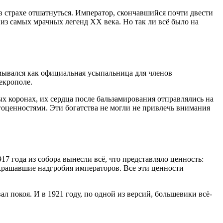
в страхе отшатнуться. Император, скончавшийся почти двести
 из самых мрачных легенд XX века. Но так ли всё было на
умывался как официальная усыпальница для членов
некрополе
.
ых коронах, их сердца после бальзамирования отправлялись на
агоценностями
.
Эти богатства не могли не привлечь внимания
 года из собора вынесли всё, что представляло ценность:
 украшавшие надгробия императоров
. Все эти ценности
вал покоя
. И в 1921 году, по одной из версий, большевики всё-