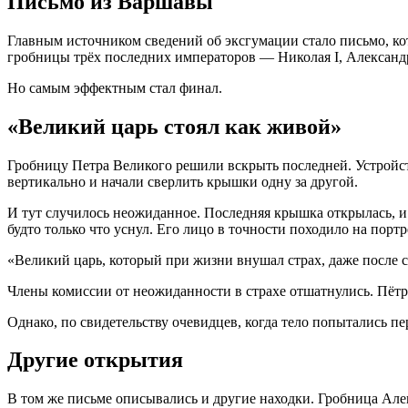
Письмо из Варшавы
Главным источником сведений об эксгумации стало письмо, ко
гробницы трёх последних императоров — Николая I, Александра 
Но самым эффектным стал финал.
«Великий царь стоял как живой»
Гробницу Петра Великого решили вскрыть последней
. Устрой
вертикально и начали сверлить крышки одну за другой
.
И тут случилось неожиданное. Последняя крышка открылась, и 
будто только что уснул. Его лицо в точности походило на порт
«Великий царь, который при жизни внушал страх, даже после 
Члены комиссии от неожиданности в страхе отшатнулись
. Пёт
Однако, по свидетельству очевидцев, когда тело попытались пе
Другие открытия
В том же письме описывались и другие находки. Гробница Алекса