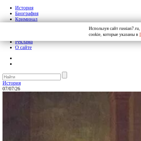
История
Биография
Криминал
СССР
Используя сайт russian7.r
Тайны
cookie, которые указаны в
Рекомендации
Реклама
О сайте
История
07/07/26