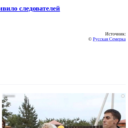
ивило следователей
Источник:
©
Русская Семерка
i