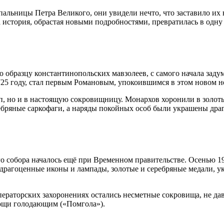
альницы Петра Великого, они увидели нечто, что заставило их 
а история, обрастая новыми подробностями, превратилась в одну
о образцу константинопольских мавзолеев, с самого начала зад
725 году, стал первым Романовым, упокоившимся в этом новом 
еп, но и в настоящую сокровищницу
. Монархов хоронили в золот
ребряные саркофаги, а наряды покойных особ были украшены др
собора началось ещё при Временном правительстве. Осенью 1917
а, драгоценные иконы и лампады, золотые и серебряные медали,
мператорских захоронениях остались несметные сокровища, не да
мощи голодающим («Помгола»)
.