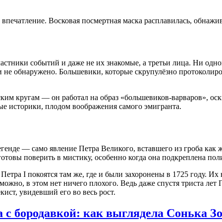
 впечатление. Восковая посмертная маска расплавилась, обнажи
частники событий и даже не их знакомые, а третьи лица
. Ни одн
и не обнаружено
. Большевики, которые скрупулёзно протоколир
ским кругам — он работал на образ «большевиков-варваров», о
ые историки, плодом воображения самого эмигранта
.
генде — само явление Петра Великого, вставшего из гроба как ж
готовы поверить в мистику, особенно когда она подкреплена пол
етра I покоятся там же, где и были захоронены в 1725 году
. Их
ожно, в этом нет ничего плохого. Ведь даже спустя триста лет 
ист, увидевший его во весь рост.
с бородавкой: как выглядела Сонька Зо