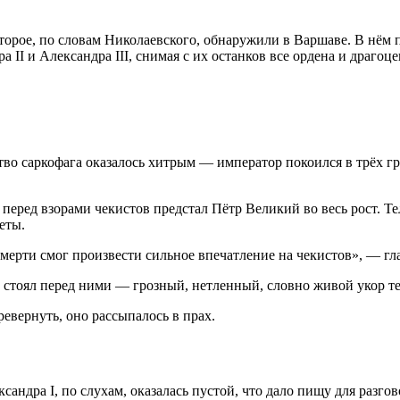
торое, по словам Николаевского, обнаружили в Варшаве. В нём 
II и Александра III, снимая с их останков все ордена и драгоц
ство саркофага оказалось хитрым — император покоился в трёх г
перед взорами чекистов предстал Пётр Великий во весь рост
. Т
реты
.
смерти смог произвести сильное впечатление на чекистов», — гл
р стоял перед ними — грозный, нетленный, словно живой укор те
ревернуть, оно рассыпалось в прах
.
ндра I, по слухам, оказалась пустой, что дало пищу для разгово