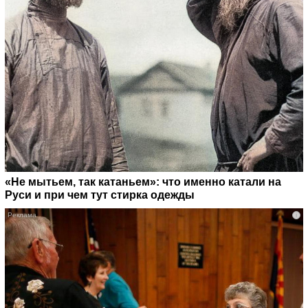
«Не мытьем, так катаньем»: что именно катали на
Руси и при чем тут стирка одежды
i