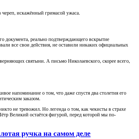
в череп, искажённый гримасой ужаса
.
ого документа, реально подтверждающего вскрытие
овали все свои действия, не оставили никаких официальных
скверняющих святыни
. А письмо Николаевского, скорее всего,
ивое напоминание о том, что даже спустя два столетия его
итическим заказом.
 никто не тревожил. Но легенда о том, как чекисты в страхе
Пётр Великий остаётся фигурой, перед которой мы по-
лотая ручка на самом деле