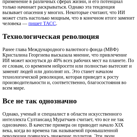
применение в различных сферах жизни, и его потенциал
только начинает раскрываться. Однако эта тенденция
вызывает опасения у многих. Некоторые считают, что ИИ
может стать настолько мощным, что в конечном итоге заменит
человека —
пишет ТАСС
.
Технологическая революция
Ранее глава Международного валютного фонда (МВФ)
Кристалина Георгиева высказала мнение, что привлечение
ИИ может коснуться до 40% всех рабочих мест на планете. По
ее словам, со временем нейросети или полностью вытеснят и
заменят людей или дополнят их. Это станет началом
технологической революции, которая приведет к росту
производительности и, соответственно, благосостояния во
всем мире.
Все не так однозначно
Однако, ученый и специалист в области искусственного
интеллекта Султансаид Муратчаев считает, что все не так
однозначно. В качестве примера он приводит начало XIX
века, когда во времена так называемой промышленной
революции появилось движение луддитов. Эти люди,