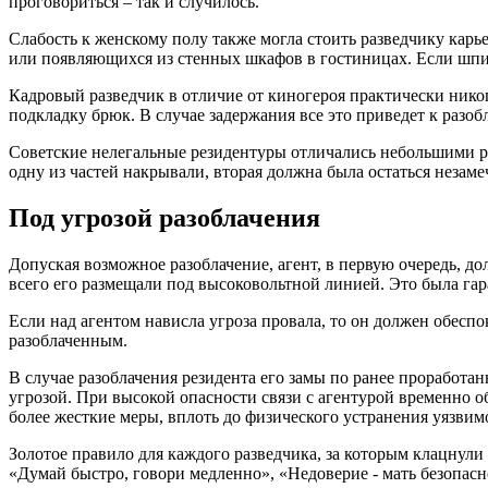
проговориться – так и случилось.
Слабость к женскому полу также могла стоить разведчику кар
или появляющихся из стенных шкафов в гостиницах. Если шпио
Кадровый разведчик в отличие от киногероя практически ник
подкладку брюк. В случае задержания все это приведет к разоб
Советские нелегальные резидентуры отличались небольшими раз
одну из частей накрывали, вторая должна была остаться незаме
Под угрозой разоблачения
Допуская возможное разоблачение, агент, в первую очередь, 
всего его размещали под высоковольтной линией. Это была гара
Если над агентом нависла угроза провала, то он должен обесп
разоблаченным.
В случае разоблачения резидента его замы по ранее проработан
угрозой. При высокой опасности связи с агентурой временно о
более жесткие меры, вплоть до физического устранения уязвимо
Золотое правило для каждого разведчика, за которым клацнул
«Думай быстро, говори медленно», «Недоверие - мать безопасно