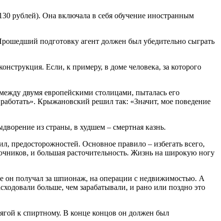
 130 рублей). Она включала в себя обучение иностранным
 Прошедший подготовку агент должен был убедительно сыграть
онструкция. Если, к примеру, в доме человека, за которого
 между двумя европейскими столицами, пыталась его
 работать». Крыжановский решил так: «Значит, мое поведение
ыдворение из страны, в худшем – смертная казнь.
л, предосторожностей. Основное правило – избегать всего,
очников, и большая расточительность. Жизнь на широкую ногу
рые он получал за шпионаж, на операции с недвижимостью. А
сходовали больше, чем зарабатывали, и рано или поздно это
ягой к спиртному. В конце концов он должен был