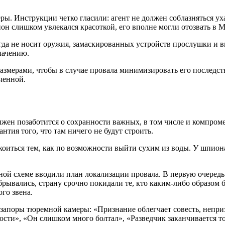
ьеры. Инструкции четко гласили: агент не должен соблазняться
н слишком увлекался красоткой, его вполне могли отозвать в М
огда не носит оружия, замаскированных устройств прослушки и
лачению.
мерами, чтобы в случае провала минимизировать его последствия
ченной.
должен позаботится о сохранности важных, в том числе и компр
нтия того, что там ничего не будут строить.
окоиться тем, как по возможности выйти сухим из воды. У шпион
ной схеме вводили план локализации провала. В первую очередь 
брывались, страну срочно покидали те, кто каким-либо образом
го звена.
и запоры тюремной камеры: «Признание облегчает совесть, непри
сти», «Он слишком много болтал», «Разведчик заканчивается тогд