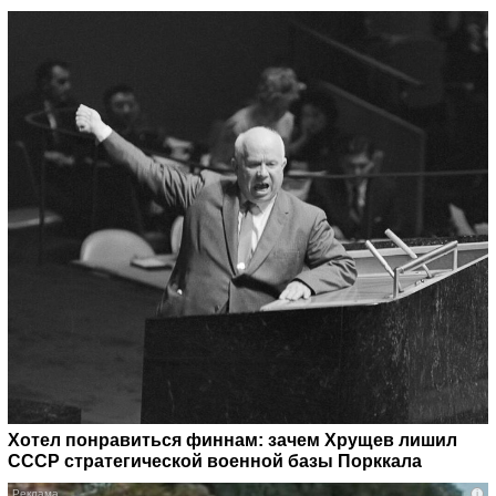
Хотел понравиться финнам: зачем Хрущев лишил
СССР стратегической военной базы Порккала
i