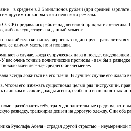
азне – в среднем в 3-5 миллионов рублей (при средней зарплате
гим другим тонкостям этого нелегкого ремесла.
и СССР) придавалось работе над легендой прикрытия нелегала.
о, либо не существует на данный момент.
на китайскую корзинку: дернешь за один прут – развалится вся к
ать ее кличку, масть, но и повадки.
нает о случае, когда супружеская пара в поезде, следовавшем
«У вас очень точные политические прогнозы - вам бы в разведке
твовало моей легенде среднего бизнесмена».
ала всегда ложиться на его плечи. В лучшем случае его ждало в
. Чтобы его избежать существовал целый ряд инструкций, прави
ть слишком высокие доходы агента, особенно из непонятных ист
, помог разоблачить себя, тратя дополнительные средства, кото
кую разведку, транжирил деньги на дорогую одежду. Они оба ра
ка Рудольфа Абеля - страдал другой страстью – неумеренной т