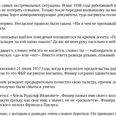
в самых экстремальных ситуациях. В мае 1938 года работавший в
я не потерять сознание. Только после передачи вызванному на 
з дома Зорге компрометирующие документы, туда нагрянула поли
отеряно. Негласное правило было таким: «Ни в чем не признавай
ала.
 описывал шаблон поведения попавшегося на крючок агента: «Па
пальцев на той папке нашли? Да вы же мою руку насильно к не
дящего, словно тебя это не касается, словно ты — наблюдатель 
ческих «да» или «нет». Вместо ответа разводи руками, пожимай
оизошел 21 июня 1957 года, когда в результате предательства р
на то что ФБР нагрянуло внезапно, Фишер сохранял удивительн
ния, резидент предварительно почистил свою палитру, причем л
ополучно были смыты в унитаз.
етил: «Абель Рудольф Иванович». Фишер назвал имя своего колл
акую ерунду, как свое имя, а значит, он не «расколется». Фише
нского пилота Фрэнсиса Пауэрса.
ние, с которым в разведке очень сложно бороться. Он приводит