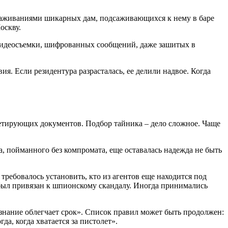
 ухаживаниями шикарных дам, подсаживающихся к нему в баре
оскву.
 видеосъемки, шифрованных сообщений, даже зашитых в
. Если резидентура разрасталась, ее делили надвое. Когда
ометирующих документов. Подбор тайника – дело сложное. Чаще
а, пойманного без компромата, еще оставалась надежда не быть
требовалось установить, кто из агентов еще находится под
 был привязан к шпионскому скандалу. Иногда принимались
знание облегчает срок». Список правил может быть продолжен:
а, когда хватается за пистолет».