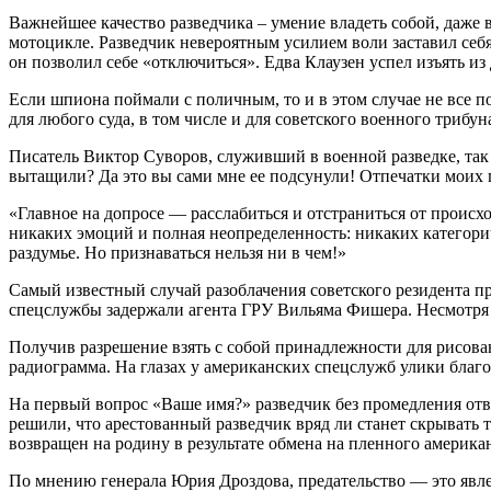
Важнейшее качество разведчика – умение владеть собой, даже 
мотоцикле. Разведчик невероятным усилием воли заставил себ
он позволил себе «отключиться». Едва Клаузен успел изъять и
Если шпиона поймали с поличным, то и в этом случае не все п
для любого суда, в том числе и для советского военного трибун
Писатель Виктор Суворов, служивший в военной разведке, так
вытащили? Да это вы сами мне ее подсунули! Отпечатки моих 
«Главное на допросе — расслабиться и отстраниться от происхо
никаких эмоций и полная неопределенность: никаких категори
раздумье. Но признаваться нельзя ни в чем!»
Самый известный случай разоблачения советского резидента пр
спецслужбы задержали агента ГРУ Вильяма Фишера. Несмотря 
Получив разрешение взять с собой принадлежности для рисова
радиограмма. На глазах у американских спецслужб улики благ
На первый вопрос «Ваше имя?» разведчик без промедления отв
решили, что арестованный разведчик вряд ли станет скрывать т
возвращен на родину в результате обмена на пленного америка
По мнению генерала Юрия Дроздова, предательство — это явле