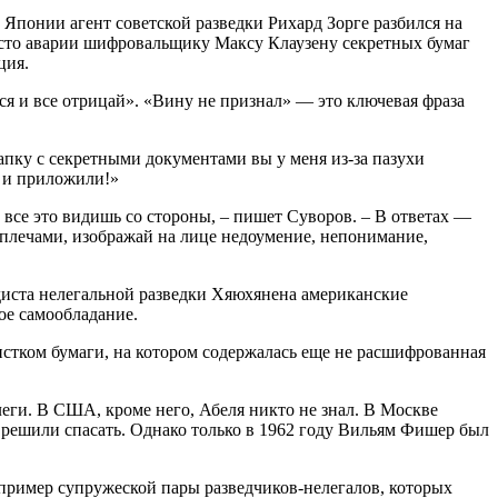
 Японии агент советской разведки Рихард Зорге разбился на
место аварии шифровальщику Максу Клаузену секретных бумаг
ция.
ся и все отрицай». «Вину не признал» — это ключевая фраза
пку с секретными документами вы у меня из-за пазухи
й и приложили!»
и все это видишь со стороны, – пишет Суворов. – В ответах —
 плечами, изображай на лице недоумение, непонимание,
адиста нелегальной разведки Хяюхянена американские
ое самообладание.
истком бумаги, на котором содержалась еще не расшифрованная
еги. В США, кроме него, Абеля никто не знал. В Москве
ра решили спасать. Однако только в 1962 году Вильям Фишер был
 пример супружеской пары разведчиков-нелегалов, которых