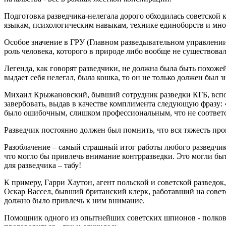
Подготовка разведчика-нелегала дорого обходилась советской к
языкам, психологическим навыкам, технике единоборств и мно
Особое значение в ГРУ (Главном разведывательном управлени
роль человека, которого в природе либо вообще не существовал
Легенда, как говорят разведчики, не должна была быть похожей 
выдает себя нелегал, была кошка, то он не только должен был зн
Михаил Крыжановский, бывший сотрудник разведки КГБ, вспоми
завербовать, выдав в качестве комплимента следующую фразу: 
было ошибочным, слишком профессиональным, что не соответс
Разведчик постоянно должен был помнить, что вся тяжесть пров
Разоблачение – самый страшный итог работы любого разведчика
что могло бы привлечь внимание контрразведки. Это могли бы
для разведчика – табу!
К примеру, Гарри Хаутон, агент польской и советской разведок
Оскар Вассел, бывший британский клерк, работавший на советс
должно было привлечь к ним внимание.
Помощник одного из опытнейших советских шпионов - полковни