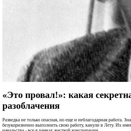
«Это провал!»: какая секретн
разоблачения
Разведка не только опасная, но еще и неблагодарная работа. З
безукоризненно выполнить свою работу, канули в Лету. Их имен
начальства - все в рамках жесткой конспирации.