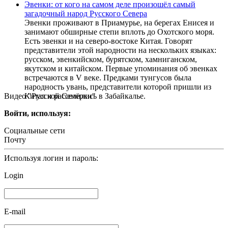
Эвенки: от кого на самом деле произошёл самый
загадочный народ Русского Севера
Эвенки проживают в Приамурье, на берегах Енисея и
занимают обширные степи вплоть до Охотского моря.
Есть эвенки и на северо-востоке Китая. Говорят
представители этой народности на нескольких языках:
русском, эвенкийском, бурятском, хамниганском,
якутском и китайском. Первые упоминания об эвенках
встречаются в V веке. Предками тунгусов была
народность увань, представители которой пришли из
Видео "Русской Семёрки"
Китая и расселились в Забайкалье.
Войти, используя:
Социальные сети
Почту
Используя логин и пароль:
Login
E-mail