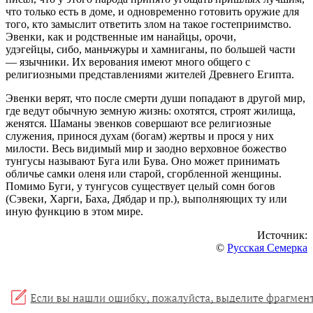
что только есть в доме, и одновременно готовить оружие для
того, кто замыслит ответить злом на такое гостеприимство.
Эвенки, как и родственные им нанайцы,
орочи
,
удэгейцы,
сибо
, маньчжуры и
хамниганы
, по большей части
— язычники. Их верования имеют много общего с
религиозными представлениями жителей Древнего Египта.
Эвенки верят, что после смерти души попадают в другой мир,
где ведут обычную земную жизнь: охотятся, строят жилища,
женятся. Шаманы
эвенков
совершают все религиозные
служения, принося духам (богам) жертвы и прося у них
милости. Весь видимый мир и заодно верховное божество
тунгусы называют Буга или
Бува
. Оно может принимать
обличье самки оленя или старой, сгорбленной женщины.
Помимо Буги, у тунгусов существует целый сомн богов
(
Сэвеки
,
Харги
,
Баха
,
Дябдар
и пр.), выполняющих ту или
иную функцию в этом мире.
Источник:
©
Русская Семерка