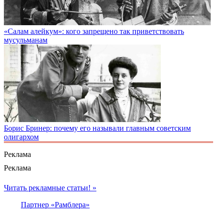
«Салам алейкум»: кого запрещено так приветствовать
мусульманам
Борис Бринер: почему его называли главным советским
олигархом
Реклама
Реклама
Читать рекламные статьи! »
Партнер «Рамблера»