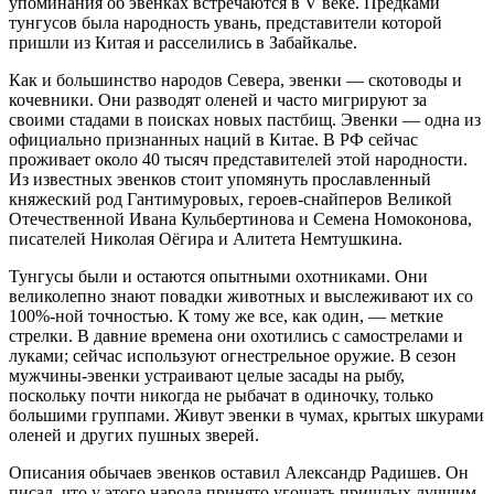
упоминания об эвенках встречаются в V веке. Предками
тунгусов была народность увань, представители которой
пришли из Китая и расселились в Забайкалье.
Как и большинство народов Севера, эвенки — скотоводы и
кочевники. Они разводят оленей и часто мигрируют за
своими стадами в поисках новых пастбищ. Эвенки — одна из
официально признанных наций в Китае. В РФ сейчас
проживает около 40 тысяч представителей этой народности.
Из известных
эвенков
стоит упомянуть прославленный
княжеский род
Гантимуровых
, героев-снайперов Великой
Отечественной Ивана
Кульбертинова
и Семена
Номоконова
,
писателей Николая
Оёгира
и Алитета Немтушкина.
Тунгусы были и остаются опытными охотниками. Они
великолепно знают повадки животных и выслеживают их со
100%-ной точностью. К тому же все, как один, — меткие
стрелки. В давние времена они охотились с самострелами и
луками; сейчас используют огнестрельное оружие. В сезон
мужчины-эвенки устраивают целые засады на рыбу,
поскольку почти никогда не рыбачат в одиночку, только
большими группами. Живут эвенки в
чумах
, крытых шкурами
оленей и других пушных зверей.
Описания обычаев
эвенков
оставил Александр
Радишев
. Он
писал, что у этого народа принято угощать пришлых лучшим,