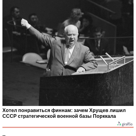
Хотел понравиться финнам: зачем Хрущев лишил
СССР стратегической военной базы Порккала