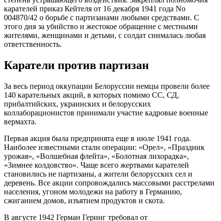
карателей приказ Кейтеля от 16 декабря 1941 года No
004870/42 о борьбе с партизанами любыми средствами. С
этого дня за убийство и жестокое обращение с местными
жителями, женщинами и детьми, с солдат снималась любая
ответственность.
Каратели против партизан
За весь период оккупации Белоруссии немцы провели более
140 карательных акций, в которых помимо СС, СД,
прибалтийских, украинских и белорусских
коллаборационистов принимали участие кадровые военные
вермахта.
Первая акция была предпринята еще в июле 1941 года.
Наиболее известными стали операции: «Орел», «Праздник
урожая», «Волшебная флейта», «Болотная лихорадка»,
«Зимнее колдовство». Чаще всего жертвами карателей
становились не партизаны, а жители белорусских сел и
деревень. Все акции сопровождались массовыми расстрелами
населения, угоном молодежи на работу в Германию,
сжиганием домов, изъятием продуктов и скота.
В августе 1942 Герман Геринг требовал от