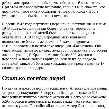
рейхкомиссариатов: «необходимо забирать всё возможное.
При этом мне абсолютно всё равно, если вы мне скажете, что
люди оккупированных областей умирают с голоду. Пусть
умирают, лишь бы были живы немцы».
С осени 1942 года партизаны перешли в наступление и к зиме
1943 года контролировали более половины территории
республики, часть областей была полностью очищена от
оккупантов. В 1944 году народные мстители вели
полноценные бои с немецкими войсками и принимали
активное участие в подготовке операции «Багратион». Они
уничтожали тыловую инфраструктуру противника, построили
для наступающей Красной Армии более 300 мостов и
переправ, а партизанская бригада Железняка до подхода
советской танковой бригады удерживала на реке Березине 17-
километровый плацдарм.
Сколько погибло людей
По данным доктора исторических наук, Александра Коваленя,
за три года оккупации Белоруссии было уничтожено 628
населенных пунктов вместе с жителями. Всего было сожжено
5295 городов и деревень, в которых также часть населения
оказалась убита. Российский историк, Алтер Литвин считает,