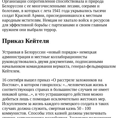
Организации сопротивления способствовала и природа
Белоруссии с ее многочисленными лесами, озерами и
болотами, в которых с лета 1941 года укрывались тысячи
солдат Красной Армии, присоединившихся к местным
народным мстителям. Немцам не хватало войск и ресурсов
для эффективной борьбы с партизанами и своим главным
оружием они выбрали террор.
Приказ Кейтеля
Устраивая в Белоруссии «новый порядок» немецкая
администрация и местные коллаборационисты
руководствовались двумя документами, подписанными
начальником командования вермахта, генерал-фельдмаршалом
Кейтелем.
16 сентября вышел приказ «О расстреле заложников на
Востоке», в котором говорилось: «...человеческая жизнь в
соответствующих странах в большинстве случаев не имеет
никакой цены...», и что устрашающего действия можно
добиться лишь с помощью исключительно жестоких мер.
Искуплением за жизнь каждого немецкого солдата в таких
случаях должна служить, смертная казнь 50 - 100
коммунистов. Способы этих казней должны увеличивать
степень устрашающего воздействия. Закреплял полномочия