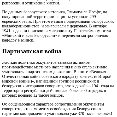
репрессии и этнические чистки.
По данным белорусского историка, Эммануила Иоффе, на
оккупированной территории нацисты устроили 299
еврейских гетто. При этом немцы поддерживали белорусских
коллаборационистов, и заигрывали с церковью. В октябре
1941 года они присвоили митрополиту Пантелеймону титул
«Минский и всея Белоруссии» и перенесли митрополичью
кафедру в Минск.
Партизанская война
Жесткая политика оккупантов вызвала активное
противодействие местного населения и оно стало активно
участвовать в партизанском движении. В книге «Великая
Отечественная война советского народа (в контексте Второй
мировой войны)», написанной группой российских и
белорусских историков говорится, что к декабрю 1941 года на
территории республики действовало более 200 отрядов, в
которых воевало 12 тысяч бойцов.
Об общенародном характере сопротивления оккупантам
говорит то, что к моменту освобождения Белоруссии в
партизанском движении участвовало уже 370 тысяч человек!