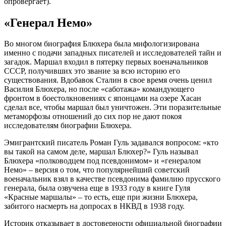
опровергает).
«Генерал Немо»
Во многом биография Блюхера была мифологизирована
именно с подачи западных писателей и исследователей тайн и
загадок. Маршал входил в пятерку первых военачальников
СССР, получивших это звание за всю историю его
существования. Вдобавок Сталин в свое время очень ценил
Василия Блюхера, но после «саботажа» командующего
фронтом в боестолкновениях с японцами на озере Хасан
сделал все, чтобы маршал был уничтожен. Эти поразительные
метаморфозы отношений до сих пор не дают покоя
исследователям биографии Блюхера.
Эмигрантский писатель Роман Гуль задавался вопросом: «кто
вы такой на самом деле, маршал Блюхер?» Гуль называл
Блюхера «полководцем под псевдонимом» и «генералом
Немо» – версия о том, что популярнейший советский
военачальник взял в качестве псевдонима фамилию прусского
генерала, была озвучена еще в 1933 году в книге Гуля
«Красные маршалы» – то есть, еще при жизни Блюхера,
забитого насмерть на допросах в НКВД в 1938 году.
Историк отказывает в достоверности официальной биографии