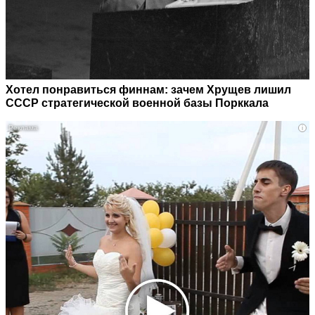
Хотел понравиться финнам: зачем Хрущев лишил
СССР стратегической военной базы Порккала
i