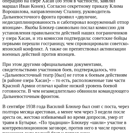
операцию на озере Хасан (об этом в частности, заявлял
маршал Иван Конев). Согласно секретному приказу Клима
Ворошилова, направленному Сталину, руководитель
Дальневосточного фронта проявил «двуличие,
недисциплинированность и саботировал вооруженный отпор
японцам». Якобы Блюхер самовольно послал комиссию для
установления правильности действий наших пограничников
у озера Хасан, и эта комиссия подтвердила: советские бойцы
первыми перешли госграницу, чем спровоцировали советско-
японский конфликт. А также он препятствовал активизации
военных действий против японцев.
При этом другими официальными документами,
свидетельствами участников боев, подтверждалось, что
«Дальневосточный театр [был] не готов к боевым действиям
[в районе озера Хасан]» – то есть, расположенные там части
Красной Армии отличал крайне низкий уровень боевой
готовности. В чем незамедлительно обвинили командующего
Дальневосточным фронтом.
В сентябре 1938 года Василий Блюхер был снят с поста, через
полтора месяца арестован, а менее чем через 3 недели после
ареста он, жестоко избиваемый во время допросов, умер от
травм в Бутырке. «По традиции» Блюхеру «шили» участие в
контрреволюционном заговоре, против него в числе прочих