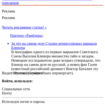
олигархом
Реклама
Реклама
Читать рекламные статьи! »
Партнер «Рамблера»
За что на самом деле Сталин репрессировал маршала
Блюхера
В биографии одного из первых маршалов Советского
Союза Василия Блюхера множество тайн и загадок.
Немецкие исследователи даже всерьез утверждали, что
Блюхер на самом деле не русский, а немец фон Гален
(известный российский архивист Виктор Баталин эту
Видео "Русской Семёрки"
гипотезу документально опровергает).
Войти, используя:
Социальные сети
Почту
Используя логин и пароль: