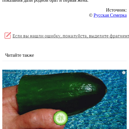
показания дали родной брат и первая жена.
Источник:
©
Русская Семерка
Читайте также
i