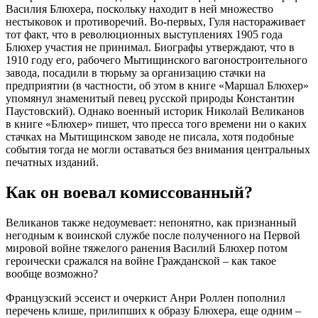
Василия Блюхера, поскольку находит в ней множество
нестыковок и противоречий. Во-первых, Гуля настораживает
тот факт, что в революционных выступлениях 1905 года
Блюхер участия не принимал. Биографы утверждают, что в
1910 году его, рабочего Мытищинского вагоностроительного
завода, посадили в тюрьму за организацию стачки на
предприятии (в частности, об этом в книге «Маршал Блюхер»
упомянул знаменитый певец русской природы Константин
Паустовский). Однако военный историк Николай Великанов
в книге «Блюхер» пишет, что пресса того времени ни о каких
стачках на Мытищинском заводе не писала, хотя подобные
события тогда не могли оставаться без внимания центральных
печатных изданий.
Как он воевал комиссованный?
Великанов также недоумевает: непонятно, как признанный
негодным к воинской службе после полученного на Первой
мировой войне тяжелого ранения Василий Блюхер потом
героически сражался на войне Гражданской – как такое
вообще возможно?
Французский эссеист и очеркист Анри Роллен пополнил
перечень клише, прилипших к образу Блюхера, еще одним –