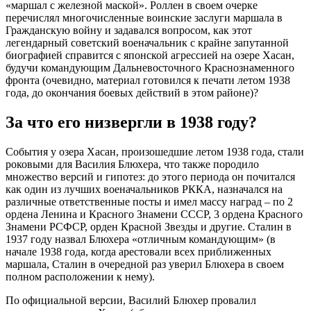
«маршал с железной маской». Роллен в своем очерке
перечислял многочисленные воинские заслуги маршала в
Гражданскую войну и задавался вопросом, как этот
легендарный советский военачальник с крайне запутанной
биографией справится с японской агрессией на озере Хасан,
будучи командующим Дальневосточного Краснознаменного
фронта (очевидно, материал готовился к печати летом 1938
года, до окончания боевых действий в этом районе)?
За что его низвергли в 1938 году?
События у озера Хасан, произошедшие летом 1938 года, стали
роковыми для Василия Блюхера, что также породило
множество версий и гипотез: до этого периода он почитался
как один из лучших военачальников РККА, назначался на
различные ответственные посты и имел массу наград – по 2
ордена Ленина и Красного Знамени СССР, 3 ордена Красного
Знамени РСФСР, орден Красной Звезды и другие. Сталин в
1937 году назвал Блюхера «отличным командующим» (в
начале 1938 года, когда арестовали всех приближенных
маршала, Сталин в очередной раз уверил Блюхера в своем
полном расположении к нему).
По официальной версии, Василий Блюхер провалил