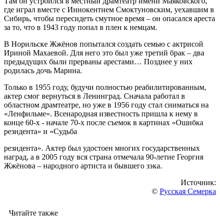
Там он устроился в местный драмтеатр имени Маяковского,
где играл вместе с Иннокентием Смоктуновским, уехавшим в
Сибирь, чтобы пересидеть смутное время – он опасался ареста
за то, что в 1943 году попал в плен к немцам.
В Норильске Жжёнов попытался создать семью с актрисой
Ириной Махаевой. Для него это был уже третий брак – два
предыдущих были прерваны арестами… Позднее у них
родилась дочь Марина.
Только в 1955 году, будучи полностью реабилитированным,
актер смог вернуться в Ленинград. Сначала работал в
областном драмтеатре, но уже в 1956 году стал сниматься на
«Ленфильме». Всенародная известность пришла к нему в
конце 60-х - начале 70-х после съемок в картинах «Ошибка
резидента» и «Судьба
резидента». Актер был удостоен многих государственных
наград, а в 2005 году вся страна отмечала 90-летие Георгия
Жжёнова – народного артиста и бывшего зэка.
Источник:
©
Русская Семерка
Читайте также