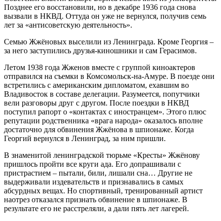
Позднее его восстановили, но в декабре 1936 года снова
вызвали в НКВД. Оттуда он уже не вернулся, получив семь
лет за «антисоветскую деятельность».
Семью Жжёновых выселили из Ленинграда. Кроме Георгия –
за него заступились друзья-киношники и сам Герасимов.
Летом 1938 года Жженов вместе с группой киноактеров
отправился на съемки в Комсомольск-на-Амуре. В поезде они
встретились с американским дипломатом, ехавшим во
Владивосток в составе делегации. Разумеется, попутчики
вели разговоры друг с другом. После поездки в НКВД
поступил рапорт о «контактах с иностранцем». Этого плюс
репутации родственника «врага народа» оказалось вполне
достаточно для обвинения Жжёнова в шпионаже. Когда
Георгий вернулся в Ленинград, за ним пришли.
В знаменитой ленинградской тюрьме «Кресты» Жжёнову
пришлось пройти все круги ада. Его допрашивали с
пристрастием – пытали, били, лишали сна… Другие не
выдерживали издевательств и признавались в самых
абсурдных вещах. Но спортивный, тренированный артист
наотрез отказался признать обвинение в шпионаже. В
результате его не расстреляли, а дали пять лет лагерей.