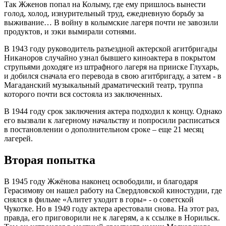
Так Жженов попал на Колыму, где ему пришлось вынести
голод, холод, изнурительный труд, ежедневную борьбу за
выживание… В войну в колымские лагеря почти не завозили
продуктов, и зэки вымирали сотнями.
В 1943 году руководитель разъездной актерской агитбригады
Никаноров случайно узнал бывшего киноактера в покрытом
струпьями доходяге из штрафного лагеря на прииске Глухарь,
и добился сначала его перевода в свою агитбригаду, а затем - в
Магаданский музыкальный драматический театр, труппа
которого почти вся состояла из заключенных.
В 1944 году срок заключения актера подходил к концу. Однако
его вызвали к лагерному начальству и попросили расписаться
в постановлении о дополнительном сроке – еще 21 месяц
лагерей.
Вторая попытка
В 1945 году Жжёнова наконец освободили, и благодаря
Герасимову он нашел работу на Свердловской киностудии, где
снялся в фильме «Алитет уходит в горы» - о советской
Чукотке. Но в 1949 году актера арестовали снова. На этот раз,
правда, его приговорили не к лагерям, а к ссылке в Норильск.