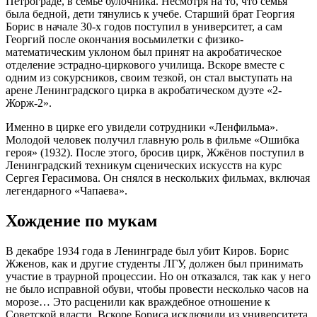
Петрограде, в семье булочника. Несмотря на то, что семья
была бедной, дети тянулись к учебе. Старший брат Георгия
Борис в начале 30-х годов поступил в университет, а сам
Георгий после окончания восьмилетки с физико-
математическим уклоном был принят на акробатическое
отделение эстрадно-циркового училища. Вскоре вместе с
одним из сокурсников, своим тезкой, он стал выступать на
арене Ленинградского цирка в акробатическом дуэте «2-
Жорж-2».
Именно в цирке его увидели сотрудники «Ленфильма».
Молодой человек получил главную роль в фильме «Ошибка
героя» (1932). После этого, бросив цирк, Жжёнов поступил в
Ленинградский техникум сценических искусств на курс
Сергея Герасимова. Он снялся в нескольких фильмах, включая
легендарного «Чапаева».
Хождение по мукам
В декабре 1934 года в Ленинграде был убит Киров. Борис
Жженов, как и другие студенты ЛГУ, должен был принимать
участие в траурной процессии. Но он отказался, так как у него
не было исправной обуви, чтобы провести несколько часов на
морозе… Это расценили как враждебное отношение к
Советской власти. Вскоре Бориса исключили из университета.