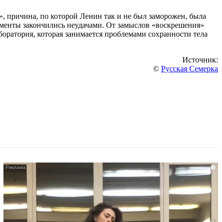
, причина, по которой Ленин так и не был заморожен, была
именты закончились неудачами. От замыслов «воскрешения»
боратория, которая занимается проблемами сохранности тела
Источник:
©
Русская Семерка
i