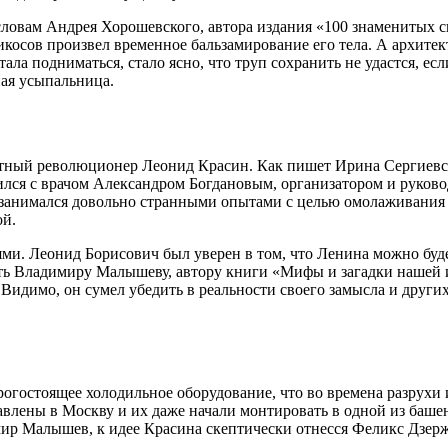
словам Андрея Хорошевского, автора издания «100 знаменитых си
рикосов произвел временное бальзамирование его тела. А архит
стала подниматься, стало ясно, что труп сохранить не удастся, 
ная усыпальница.
стный революционер Леонид Красин. Как пишет Ирина Сергиевс
ился с врачом Александром Богдановым, организатором и руково
занимался довольно странными опытами с целью омолаживания ч
ой.
ями. Леонид Борисович был уверен в том, что Ленина можно буд
ерить Владимиру Малышеву, автору книги «Мифы и загадки нашей
идимо, он сумел убедить в реальности своего замысла и других
гостоящее холодильное оборудование, что во времена разрухи и
влены в Москву и их даже начали монтировать в одной из башен 
мир Малышев, к идее Красина скептически отнесся Феликс Дзер