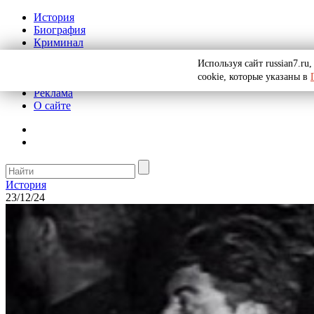
История
Биография
Криминал
СССР
Используя сайт russian7.r
Тайны
cookie, которые указаны в
Рекомендации
Реклама
О сайте
История
23/12/24