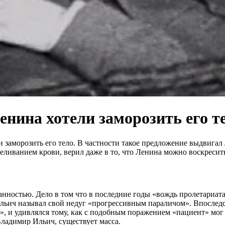
нина хотели заморозить его т
 заморозить его тело. В частности такое предложение выдвигал
ливанием крови, верил даже в то, что Ленина можно воскресит
данностью. Дело в том что в последние годы «вождь пролетариат
Ильич называл свой недуг «прогрессивным параличом». Впосле
у», и удивлялся тому, как с подобным поражением «пациент» мо
Владимир Ильич, существует масса.