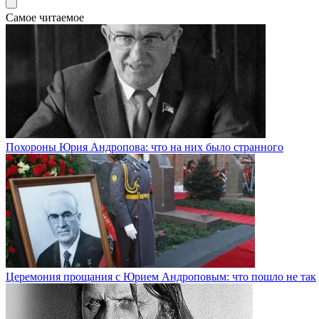
Самое читаемое
Похороны Юрия Андропова: что на них было странного
Церемония прощания с Юрием Андроповым: что пошло не так