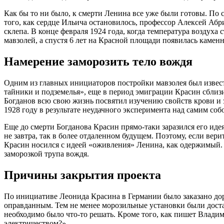
Как бы то ни было, к смерти Ленина все уже были готовы. По 
того, как сердце Ильича остановилось, профессор Алексей Аб
склепа. В конце февраля 1924 года, когда температура воздуха 
мавзолей, а спустя 6 лет на Красной площади появилась камен
Намерение заморозить тело вождя
Одним из главных инициаторов постройки мавзолея был изве
тайники и подземелья», еще в период эмиграции Красин сблиз
Богданов всю свою жизнь посвятил изучению свойств крови и 
1928 году в результате неудачного эксперимента над самим соб
Еще до смерти Богданова Красин прямо-таки заразился его иде
не завтра, так в более отдаленном будущем. Поэтому, если в
Красин носился с идеей «оживления» Ленина, как одержимый. В
заморозкой трупа вождя.
Причины закрытия проекта
По инициативе Леонида Красина в Германии было заказано доро
оправданным. Тем не менее морозильные установки были доста
необходимо было что-то решать. Кроме того, как пишет Влади
электричеством?»