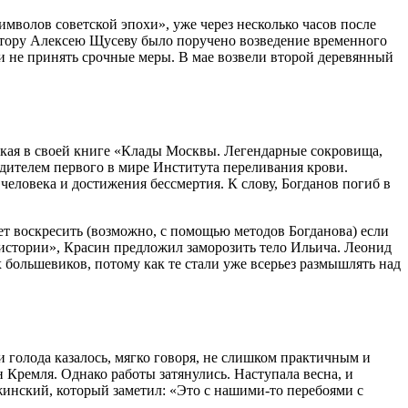
мволов советской эпохи», уже через несколько часов после
ектору Алексею Щусеву было поручено возведение временного
если не принять срочные меры. В мае возвели второй деревянный
кая в своей книге «Клады Москвы. Легендарные сокровища,
дителем первого в мире Института переливания крови.
еловека и достижения бессмертия. К слову, Богданов погиб в
ет воскресить (возможно, с помощью методов Богданова) если
 истории», Красин предложил заморозить тело Ильича. Леонид
 большевиков, потому как те стали уже всерьез размышлять над
 голода казалось, мягко говоря, не слишком практичным и
Кремля. Однако работы затянулись. Наступала весна, и
жинский, который заметил: «Это с нашими-то перебоями с