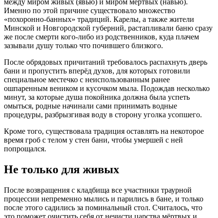
между миром живых (явью) и миром мёртвых (навью).
Именно по этой причине существовало множество
«похоронно-банных» традиций. Карелы, а также жители
Минской и Новгородской губерний, растапливали баню сразу
же после смерти кого-либо из родственников, куда плачем
зазывали душу только что почившего близкого.
После обрядовых причитаний требовалось распахнуть дверь
бани и пропустить вперёд духов, для которых готовили
специальное местечко с неиспользованным ранее
ошпаренным веником и кусочком мыла. Подождав несколько
минут, за которые душа покойника должна была успеть
омыться, родные начинали сами принимать водные
процедуры, разбрызгивая воду в сторону уголка усопшего.
Кроме того, существовала традиция оставлять на некоторое
время гроб с телом у стен бани, чтобы умершей с ней
попрощался.
Не только для живых
После возвращения с кладбища все участники траурной
процессии непременно мылись и парились в бане, и только
после этого садились за поминальный стол. Считалось, что
это поможет очистить себя от нечисти царства мёртвых и