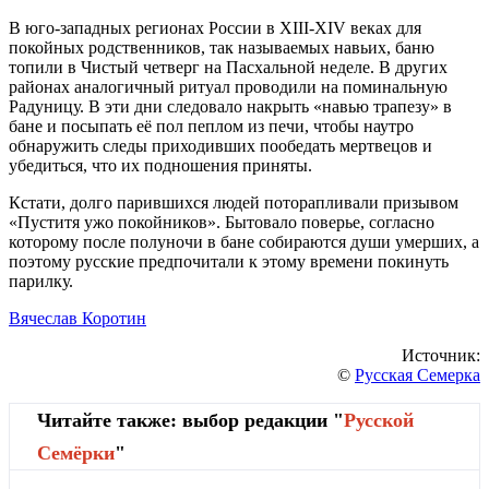
В юго-западных регионах России в XIII-XIV веках для
покойных родственников, так называемых навьих, баню
топили в Чистый четверг на Пасхальной неделе. В других
районах аналогичный ритуал проводили на поминальную
Радуницу. В эти дни следовало накрыть «навью трапезу» в
бане и посыпать её пол пеплом из печи, чтобы наутро
обнаружить следы приходивших пообедать мертвецов и
убедиться, что их подношения приняты.
Кстати, долго парившихся людей поторапливали призывом
«Пуститя ужо покойников». Бытовало поверье, согласно
которому после полуночи в бане собираются души умерших, а
поэтому русские предпочитали к этому времени покинуть
парилку.
Вячеслав Коротин
Источник:
©
Русская Семерка
Читайте также: выбор редакции "
Русской
Cемёрки
"