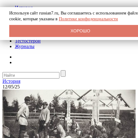
История
Биография
Используя сайт russian7.ru, Вы соглашаетесь с использованием файл
Криминал
cookie, которые указаны в
Политике конфиденциальности
Реклама на сайте
О сайте
ХОРОШО
Рекомендательные статьи
Тестостерон
Журналы
История
12/05/25