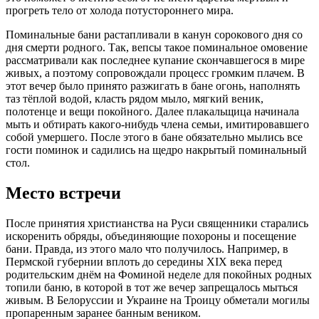
прогреть тело от холода потустороннего мира.
Поминальные бани растапливали в канун сорокового дня со
дня смерти родного. Так, вепсы такое поминальное омовение
рассматривали как последнее купание скончавшегося в мире
живых, а поэтому сопровождали процесс громким плачем. В
этот вечер было принято разжигать в бане огонь, наполнять
таз тёплой водой, класть рядом мыло, мягкий веник,
полотенце и вещи покойного. Далее плакальщица начинала
мыть и обтирать какого-нибудь члена семьи, имитировавшего
собой умершего. После этого в бане обязательно мылись все
гости поминок и садились на щедро накрытый поминальный
стол.
Место встречи
После принятия христианства на Руси священники старались
искоренить обряды, объединяющие похороны и посещение
бани. Правда, из этого мало что получилось. Например, в
Пермской губернии вплоть до середины XIX века перед
родительским днём на Фоминой неделе для покойных родных
топили баню, в которой в тот же вечер запрещалось мыться
живым. В Белоруссии и Украине на Троицу обметали могилы
пропаренным заранее банным веником.