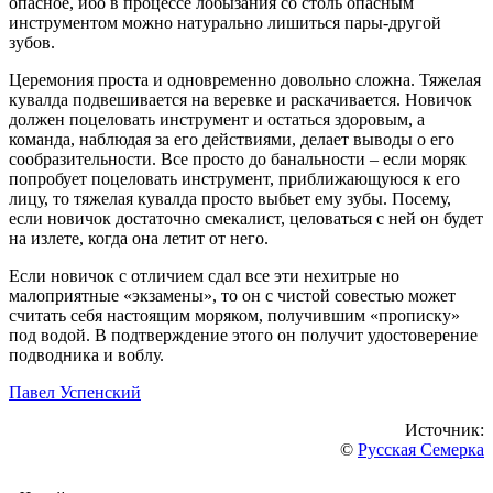
опасное, ибо в процессе лобызания со столь опасным
инструментом можно натурально лишиться пары-другой
зубов.
Церемония проста и одновременно довольно сложна. Тяжелая
кувалда подвешивается на веревке и раскачивается. Новичок
должен поцеловать инструмент и остаться здоровым, а
команда, наблюдая за его действиями, делает выводы о его
сообразительности. Все просто до банальности – если моряк
попробует поцеловать инструмент, приближающуюся к его
лицу, то тяжелая кувалда просто выбьет ему зубы. Посему,
если новичок достаточно смекалист, целоваться с ней он будет
на излете, когда она летит от него.
Если новичок с отличием сдал все эти нехитрые но
малоприятные «экзамены», то он с чистой совестью может
считать себя настоящим моряком, получившим «прописку»
под водой. В подтверждение этого он получит удостоверение
подводника и воблу.
Павел Успенский
Источник:
©
Русская Семерка