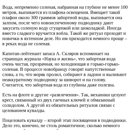
Вода, непременно соленая, набранная на глубине не менее 100
метров, выпивается из плафона освещения. Вмещает такой
плафон около 300 граммов забортной воды, выпивается она
залпом, после чего новоиспеченному подводнику дают
закусить соленую воду сгущенкой или шоколадкой. Иногда
вместо сладкого вручается вобла. Такой же ритуал проходят и
новички в яхтенном деле. Но им приходится немного проще –
в реках вода не соленая.
Капитан-лейтенант запаса А. Скляров вспоминает на
страницах журнала «Наука и жизнь», что забортная вода
очень чистая, прозрачная, но холоднющая и горько-горько-
соленая. В процессе новобранцу говорят напутственные
слова, а то, что моряк пролил, собирают в ладони и выливают
неаккуратному подводнику за шиворот и на голову.
Считается, что забортная вода из глубины даже полезна.
Есть на флоте и другие «развлечения». Так, механики целуют
крест, связанный из двух гаечных ключей и обмазанный
солидолом. А другой из обязательных ритуалов связан с
целованием кувалды.
Поцеловать кувалду – второй этап посвящения в подводники.
Дело это, конечно, не столь романтичное, сколько немного