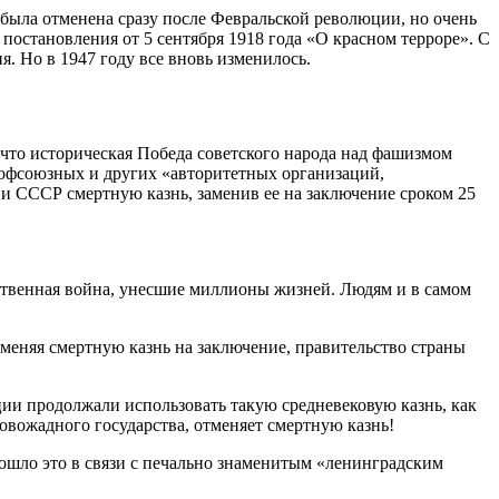
а была отменена сразу после Февральской революции, но очень
постановления от 5 сентября 1918 года «О красном терроре». С
я. Но в 1947 году все вновь изменилось.
 что историческая Победа советского народа над фашизмом
рофсоюзных и других «авторитетных организаций,
СССР смертную казнь, заменив ее на заключение сроком 25
ественная война, унесшие миллионы жизней. Людям и в самом
аменяя смертную казнь на заключение, правительство страны
ции продолжали использовать такую средневековую казнь, как
вожадного государства, отменяет смертную казнь!
зошло это в связи с печально знаменитым «ленинградским