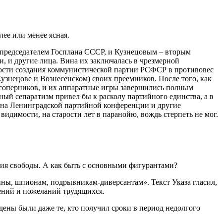
лее или менее ясная.
 председателем Госплана СССР, и Кузнецовым – вторым
, и другие лица. Вина их заключалась в чрезмерной
имости создания коммунистической партии РСФСР в противовес
Кузнецове и Вознесенском) своих преемников. После того, как
соперников, и их аппаратные игры завершились полным
ый сепаратизм привел бы к расколу партийного единства, а в
я на Ленинградской партийной конференции и другие
идимости, на старости лет в паранойю, вождь стерпеть не мог.
ия свободы. А как быть с основными фигурантами?
ны, шпионам, подрывникам-диверсантам». Текст Указа гласил,
ений и пожеланий трудящихся.
ждены были даже те, кто получил сроки в период недолгого