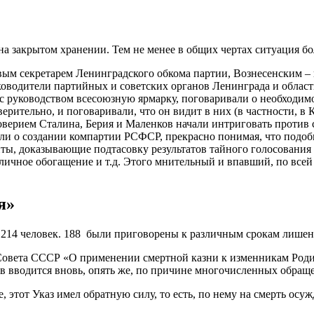
на закрытом хранении. Тем не менее в общих чертах ситуация бо
вым секретарем Ленинградского обкома партии, Вознесенским –
оводители партийных и советских органов Ленинграда и области
ия с руководством всесоюзную ярмарку, поговаривали о необход
ерительно, и поговаривали, что он видит в них (в частности, в 
верием Сталина, Берия и Маленков начали интриговать против 
ли о создании компартии РСФСР, прекрасно понимая, что подобн
менты, доказывающие подтасовку результатов тайного голосовани
личное обогащение и т.д. Этого мнительный и впавший, по всей в
я»
214 человек. 188 были приговорены к различным срокам лишен
 Совета СССР «О применении смертной казни к изменникам Роди
в вводится вновь, опять же, по причине многочисленных обращ
 этот Указ имел обратную силу, то есть, по нему на смерть осу