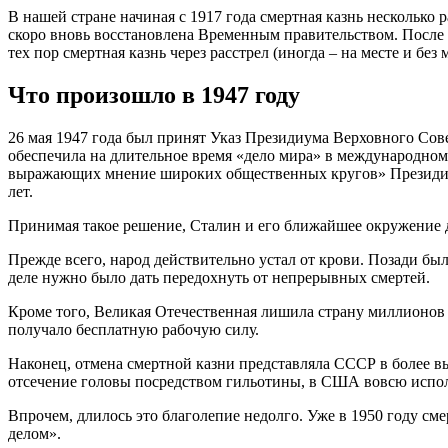
В нашей стране начиная с 1917 года смертная казнь несколько 
скоро вновь восстановлена Временным правительством. После о
тех пор смертная казнь через расстрел (иногда – на месте и бе
Что произошло в 1947 году
26 мая 1947 года был принят Указ Президиума Верховного Сов
обеспечила на длительное время «дело мира» в международном
выражающих мнение широких общественных кругов» Президиум
лет.
Принимая такое решение, Сталин и его ближайшее окружение д
Прежде всего, народ действительно устал от крови. Позади б
деле нужно было дать передохнуть от непрерывных смертей.
Кроме того, Великая Отечественная лишила страну миллионов р
получало бесплатную рабочую силу.
Наконец, отмена смертной казни представляла СССР в более в
отсечение головы посредством гильотины, в США вовсю исполь
Впрочем, длилось это благолепие недолго. Уже в 1950 году см
делом».