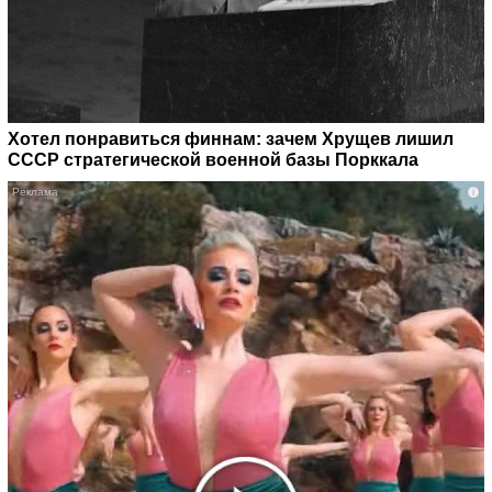
Хотел понравиться финнам: зачем Хрущев лишил
СССР стратегической военной базы Порккала
i