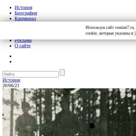
История
Биография
Криминал
СССР
Используя сайт russian7.r
Тайны
cookie, которые указаны в
Рекомендации
Реклама
О сайте
История
20/06/21