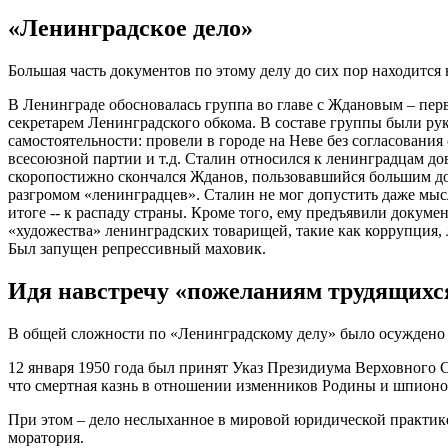
«Ленинградское дело»
Большая часть документов по этому делу до сих пор находится 
В Ленинграде обосновалась группа во главе с Ждановым – пер
секретарем Ленинградского обкома. В составе группы были рук
самостоятельности: провели в городе на Неве без согласован
всесоюзной партии и т.д. Сталин относился к ленинградцам дов
скоропостижно скончался Жданов, пользовавшийся большим до
разгромом «ленинградцев». Сталин не мог допустить даже мыс
итоге -- к распаду страны. Кроме того, ему предъявили доку
«художества» ленинградских товарищей, такие как коррупция, 
Был запущен репрессивный маховик.
Идя навстречу «пожеланиям трудящихс
В общей сложности по «Ленинградскому делу» было осуждено 
12 января 1950 года был принят Указ Президиума Верховного
что смертная казнь в отношении изменников Родины и шпионо
При этом – дело неслыханное в мировой юридической практике,
моратория.