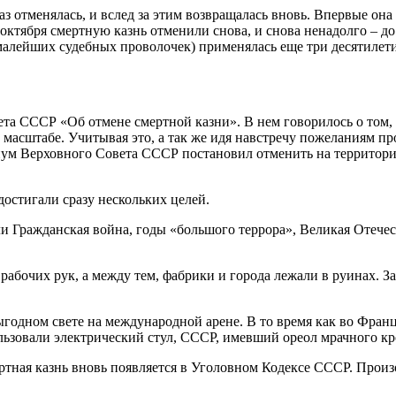
раз отменялась, и вслед за этим возвращалась вновь. Впервые он
ктября смертную казнь отменили снова, и снова ненадолго – до 
з малейших судебных проволочек) применялась еще три десятилети
ета СССР «Об отмене смертной казни». В нем говорилось о том,
 масштабе. Учитывая это, а так же идя навстречу пожеланиям п
 Верховного Совета СССР постановил отменить на территории 
остигали сразу нескольких целей.
ыли Гражданская война, годы «большого террора», Великая Отеч
абочих рук, а между тем, фабрики и города лежали в руинах. З
ыгодном свете на международной арене. В то время как во Фран
зовали электрический стул, СССР, имевший ореол мрачного кро
ертная казнь вновь появляется в Уголовном Кодексе СССР. Прои