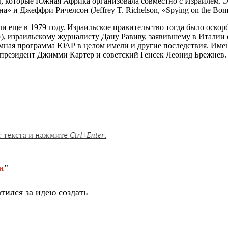
бы, которые Южная Африка организовала совместно с Израилем. 
 и Джеффри Ричелсон (Jeffrey T. Richelson, «Spying on the Bomb: 
и еще в 1979 году. Израильское правительство тогда было оско
), израильскому журналисту Дану Равиву, заявившему в Италии 
омная программа ЮАР в целом имели и другие последствия. Им
президент Джимми Картер и советский Генсек Леонид Брежнев.
и
"
тился за идею создать