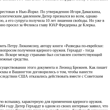
 арестован в Нью-Йорке. По утверждению Игоря Дамаскина,
хологическим давлением Дитер признался во всем, однако
ю, а его супруга получила 10 лет лишения свободы. Но уже в
ично просил за Феликса главу ЮАР Фредерика де Клерка.
рить Петру Люкимсону, автору книги «Разведка по-еврейски:
вопросом получения ядерного оружия. Герхардт - тогда
лю. Вскоре между странами был составлен соответствующий
нежные средства.
о существовании этого документа и Леонид Брежнев. Как пишет
осква и Вашингтон договорились о том, чтобы нанести
оследствии США отказались действовать вместе с Советским
ную вспышку, характерную для применения ядерного оружия.
994 году Дитер Герхардт в одном из своих интервью заявил, что