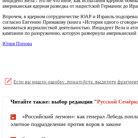
инцидент Вела - это не что иное, как испытания ядерной бом
американская ядерная разведка от нацистской Германии до Ирана»
Впрочем, в ядерном сотрудничестве ЮАР и Израиль подозревал
согласно Евгению Примакову (книга «История одного сговора»
заниматься журналисткой деятельностью. Инцидент Вела и ат
кампании по разоружению, которую развернули американский 
Юлия Попова
Читайте также: выбор редакции "
Русской Cемёрк
«Российский легион»: как генерал Лебедь попла
элитное подразделение против воров в законе