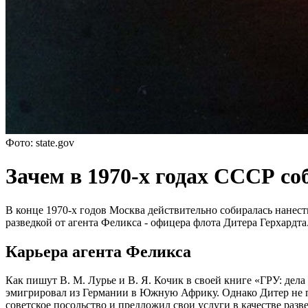
Фото: state.gov
Зачем в 1970-х годах СССР с
В конце 1970-х годов Москва действительно собиралась нанес
разведкой от агента Феликса - офицера флота Дитера Герхардта
Карьера агента Феликса
Как пишут В. М. Лурье и В. Я. Кочик в своей книге «ГРУ: дела
эмигрировал из Германии в Южную Африку. Однако Дитер не пош
советское посольство и предложил свои услуги в качестве разв