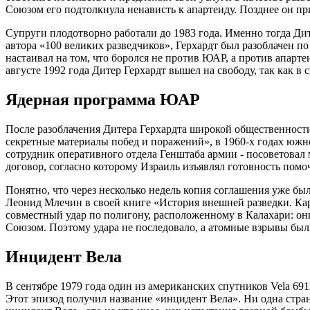
Союзом его подтолкнула ненависть к апартеиду. Позднее он п
Супруги плодотворно работали до 1983 года. Именно тогда Ди
автора «100 великих разведчиков», Герхардт был разоблачен п
настаивал на том, что боролся не против ЮАР, а против апарт
августе 1992 года Дитер Герхардт вышел на свободу, так как 
Ядерная программа ЮАР
После разоблачения Дитера Герхардта широкой общественности
секретные материалы побед и поражений», в 1960-х годах южно
сотрудник оперативного отдела Генштаба армии - посоветовал
договор, согласно которому Израиль изъявлял готовность помо
Понятно, что через несколько недель копия соглашения уже б
Леонид Млечин в своей книге «История внешней разведки. Кар
совместный удар по полигону, расположенному в Калахари: он
Союзом. Поэтому удара не последовало, а атомные взрывы был
Инцидент Вела
В сентябре 1979 года один из американских спутников Vela 6
Этот эпизод получил название «инцидент Вела». Ни одна страна