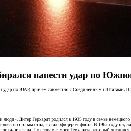
обирался нанести удар по Южн
ти удар по ЮАР, причем совместно с Соединенными Штатами. По
.
 и люди», Дитер Герхардт родился в 1935 году в семье немецког
ел по стопам отца, а стал офицером флота. В 1962 году он, нах
едчика-нелегала. По словам самого Герхардта, который числился