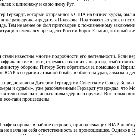
ривлек к шпионажу и свою жену Рут.
тер Герхардт, который отправился в США на бизнес-курсы, был
о вине разведчика-предателя Полякова. Под тяжестью улик и пси
еида. Тем не менее он был приговорен к пожизненному заключени
в ситуацию вмешался президент России Борис Ельцин, который л
 стали известны многие подробности его деятельности. Если ве
африканские власти, стремясь сохранить апартеид, озаботились 
 министру обороны Питеру Боте обратиться за помощью к Израи
чь ЮАР в создании атомной бомбы в обмен на уран, алмазы и де
ыла предоставлена Дитером Герхардтом Советскому Союзу. Знал 
ьеры и судьбы», уже разоблаченный Герхардт утверждал, что М
и хотели помешать испытаниям ядерного оружия. Вот только вп
и все-таки произведены.
911 зафиксировал в районе островов, принадлежащих ЮАР, двой
 не взяла на себя ответственность за произошедшее. Однако в 1