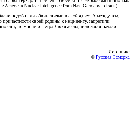
Эти слова Герхардта привел в своей книге «Бомбовый шпионаж:
American Nuclear Intelligence from Nazi Germany to Iran»).
рблено подобными обвинениями в свой адрес. А между тем,
о причастности своей родины к инциденту, запретили
енно они, по мнению Петра Люкимсона, положили начало
Источник:
©
Русская Семерка