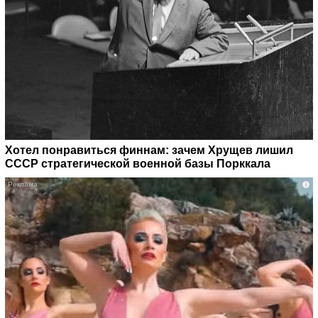
Хотел понравиться финнам: зачем Хрущев лишил
СССР стратегической военной базы Порккала
i