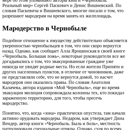
мере об этом упоминают авторы книги «Чернобыль.
Реальный мир» Сергей Паскевич и Денис Вишневский. По
словам Паскевича и Вишневского, многие писали о том, что
разрешают мародерам на время занять их жилплощадь.
Мародерство в Чернобыле
Подобное отношение к имуществу действительно объясняется
уверенностью чернобыльцев в том, что они скоро вернутся
назад. Однако, как сообщает Алла Ярошинская в своей книге
«Чернобыль. Большая ложь», некоторые руководители все же
догадывались о том, что эвакуированные граждане уже
никогда не увидят родные места. Но если жители Припяти и
других населенных пунктов, в отличие от чиновников, даже
не представляли себе, что не вернутся домой, то насчет
мародеров они оказались правы. По словам Анатолия
Калачева, автора издания «Мой Чернобыль», еще во время
эвакуации милиция сопровождала колонны тех, кто покидал
зараженную территорию, для того, чтобы пресечь
мародерство.
Понятно, что, когда «зона» практически опустела, там начали
активно орудовать мародеры. Недаром, как утверждает Дина
Вендер, автор книги «Чернобыль. Быль и боль», местность
патрулировали специальные отряды. Однако, судя по всему,