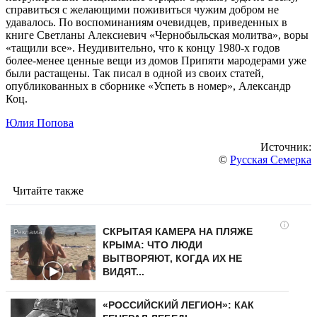
справиться с желающими поживиться чужим добром не
удавалось. По воспоминаниям очевидцев, приведенных в
книге Светланы Алексиевич «Чернобыльская молитва», воры
«тащили все». Неудивительно, что к концу 1980-х годов
более-менее ценные вещи из домов Припяти мародерами уже
были растащены. Так писал в одной из своих статей,
опубликованных в сборнике «Успеть в номер», Александр
Коц.
Юлия Попова
Источник:
©
Русская Семерка
Читайте также
i
СКРЫТАЯ КАМЕРА НА ПЛЯЖЕ
КРЫМА: ЧТО ЛЮДИ
ВЫТВОРЯЮТ, КОГДА ИХ НЕ
ВИДЯТ...
«РОССИЙСКИЙ ЛЕГИОН»: КАК