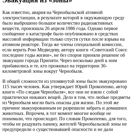
Как известно, авария на Чернобыльской атомной
электростанции, в результате которой в окружающую среду
было выброшено большое количество радиоактивных
веществ, произошла 26 апреля 1986 года. Однако первое
сообщение о катастрофе было опубликовано в средствах
массовой информации только спустя сутки после взрыва на
атомном реакторе. Тогда же члены специальной комиссии,
если верить Рою Медведеву, автору книги «Советский Союз:
последние годы жизни», не без споров приняли решение об
эвакуации города Припяти. Через несколько дней к ним
прибавились и те, кто проживал на территории 30-
километровой зоны вокруг Чернобыля.
В общей сложности из упомянутой зоны было эвакуировано
115 тысяч человек. Как утверждает Юрий Прокопенко, автор
книги «По следам Чернобыля», все они не взяли с собой
практически никаких вещей. Дело в том, что любые предметы
из Чернобыля могли быть опасны для жизни. По этой же
причине эвакуированным не разрешили забрать и домашних
животных. Впрочем, в тот момент многие вообще не
понимали, что происходит. По словам Прокопенко, для того,
чтобы не раздувать панику, жителей Чернобыльской зоны не
предупредили о существовавшей опасности и не дали