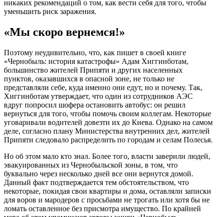
никаких рекомендаций о том, как вести себя для того, чтобы
уменьшить риск заражения.
«Мы скоро вернемся!»
Поэтому неудивительно, что, как пишет в своей книге
«Чернобыль: история катастрофы» Адам Хиггинботам,
большинство жителей Припяти и других населенных
пунктов, оказавшихся в опасной зоне, не только не
представляли себе, куда именно они едут, но и почему. Так,
Хиггинботам утверждает, что один из сотрудников АЭС
вдруг попросил шофера остановить автобус: он решил
вернуться для того, чтобы помочь своим коллегам. Некоторые
уговаривали водителей довезти их до Киева. Однако на самом
деле, согласно плану Министерства внутренних дел, жителей
Припяти следовало распределить по городам и селам Полесья.
Но об этом мало кто знал. Более того, власти заверили людей,
эвакуированных из Чернобыльской зоны, в том, что
буквально через несколько дней все они вернутся домой.
Данный факт подтверждается тем обстоятельством, что
некоторые, покидая свои квартиры и дома, оставляли записки
для воров и мародеров с просьбами не трогать или хотя бы не
ломать оставленное без присмотра имущество. По крайней