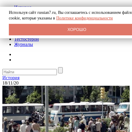
История
Биография
Используя сайт russian7.ru, Вы соглашаетесь с использованием файл
Криминал
cookie, которые указаны в
Политике конфиденциальности
Реклама на сайте
О сайте
ХОРОШО
Рекомендательные статьи
Тестостерон
Журналы
История
18/11/20