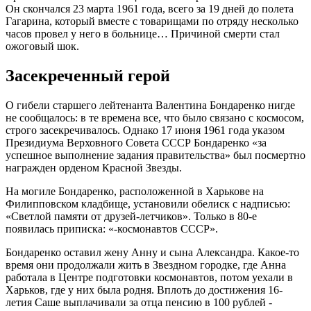
Он скончался 23 марта 1961 года, всего за 19 дней до полета
Гагарина, который вместе с товарищами по отряду несколько
часов провел у него в больнице… Причиной смерти стал
ожоговый шок.
Засекреченный герой
О гибели старшего лейтенанта Валентина Бондаренко нигде
не сообщалось: в те времена все, что было связано с космосом,
строго засекречивалось. Однако 17 июня 1961 года указом
Президиума Верховного Совета СССР Бондаренко «за
успешное выполнение задания правительства» был посмертно
награжден орденом Красной Звезды.
На могиле Бондаренко, расположенной в Харькове на
Филипповском кладбище, установили обелиск с надписью:
«Светлой памяти от друзей-летчиков». Только в 80-е
появилась приписка: «-космонавтов СССР».
Бондаренко оставил жену Анну и сына Александра. Какое-то
время они продолжали жить в Звездном городке, где Анна
работала в Центре подготовки космонавтов, потом уехали в
Харьков, где у них была родня. Вплоть до достижения 16-
летия Саше выплачивали за отца пенсию в 100 рублей -