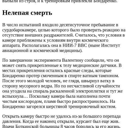
выбыли из строя, и к тренировкам привлекли Бондаренко.
Нелепая смерть
В число испытаний входило десятисуточное пребывание в
сурдобарокамере, целью которого было проверить реакцию на
отсутствие внешних раздражителей. Считалось, что условия в
камере приближены к условиям внутри космического
аппарата. Располагалась она в НИИ-7 ВВС (ныне Институт
авиационной и космической медицины).
По завершении эксперимента Валентину сообщили, что он
может снять прикрепленные к телу медицинские датчики. В
местах прикрепления остались красные следы, которые
Бондаренко протер смоченным в спирте ватным тампоном.
После этого молодой человек, не глядя, швырнул ватку в
сторону мусорного ведра. Но по несчастливой случайности
она угодила на спираль раскаленной электроплитки и тут же
вспыхнула… Поскольку камера была наполнена почти
чистым кислородом, пламя быстро распространилось. На
Бондаренко загорелся шерстяной тренировочный костюм.
Открыть камеру быстро не удалось из-за большого перепада
давления. Когда ее наконец открыли, курсант был еще жив.
Врачи Боткинской больницы 8 часов боролись за его жизнь.