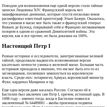
Поводом для возникновения еще одной версии стали тайные
записки Людовика XIV. Французский король вел
зашифрованные дневники, которые спустя несколько веков
расшифровал известный криптограф Этьен Базери. Оказалось,
что узником в маске мог быть также и французский генерал
Вивьен де Булонд, покрывший себя и Францию несмываемым
позором в одном из сражений Девятилетней войны. Эта
версия, как и все прочие, не была доказана на 100%.
Настоящий Петр I
Разные историки и исследователи, заинтригованные великой
тайной, продолжали выдвигать всевозможные версии
касательно личности узника в железной маске. Большая часть
историков приходила к мнению, что им мог быть кто-то из
заговорщиков, посмевших замахнуться на королевскую
власть. Среди них: лотарингец Армуаз, королевский министр
Фуке, кардинал Мазарини и пр.
Еще одна версия даже касалась России. Согласно ей в
Бастилии был заключен сам Петр I, причем, истинный царь. В
1698 году – именно тогда, когда в Бастилии появился
заключенный № 64489001 – якобы произошла подмена