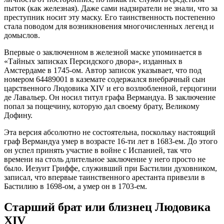
пыток (как железная). Даже сами надзиратели не знали, что за
преступник носит эту маску. Его таинственность постепенно
стала поводом для возникновения многочисленных легенд и
домыслов.
Впервые о заключенном в железной маске упоминается в
«Тайных записках Персидского двора», изданных в
Амстердаме в 1745-ом. Автор записок указывает, что под
номером 64489001 в каземате содержался внебрачный сын
царственного Людовика XIV и его возлюбленной, герцогини
де Лавальер. Он носил титул графа Вермандуа. В заключение
попал за пощечину, которую дал своему брату, Великому
Дофину.
Эта версия абсолютно не состоятельна, поскольку настоящий
граф Вермандуа умер в возрасте 16-ти лет в 1683-ем. До этого
он успел принять участие в войне с Испанией, так что
времени на столь длительное заключение у него просто не
было. Иезуит Гриффе, служивший при Бастилии духовником,
записал, что впервые таинственного арестанта привезли в
Бастилию в 1698-ом, а умер он в 1703-ем.
Старший брат или близнец Людовика
XIV