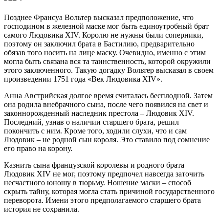
Позднее Франсуа Вольтер высказал предположение, что
господином в железной маске мог быть единоутробный брат
самого Людовика XIV. Королю не нужны были соперники,
поэтому он заключил брата в Бастилию, предварительно
обязав того носить на лице маску. Очевидно, именно с этим
могла быть связана вся та таинственность, которой окружили
этого заключенного. Такую догадку Вольтер высказал в своем
произведении 1751 года «Век Людовика XIV».
Анна Австрийская долгое время считалась бесплодной. Затем
она родила внебрачного сына, после чего появился на свет и
законнорожденный наследник престола – Людовик XIV.
Последний, узнав о наличии старшего брата, решил
покончить с ним. Кроме того, ходили слухи, что и сам
Людовик – не родной сын короля. Это ставило под сомнение
его право на корону.
Казнить сына французской королевы и родного брата
Людовик XIV не мог, поэтому предпочел навсегда заточить
несчастного юношу в тюрьму. Ношение маски – способ
скрыть тайну, которая могла стать причиной государственного
переворота. Имени этого предполагаемого старшего брата
история не сохранила.