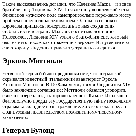
Также высказывались догадки, что Железная Маска – и вовсе
брат-близнец Людовика XIV. Появление у королевской четы
близнецов мужского пола самопроизвольно порождало массу
проблем с престолонаследованием. Одним из сыновей
королевы пришлось пожертвовать во имя сохранения
стабильности в стране. Мальчик воспитывался тайно.
Повзрослев, Людовик XIV узнал о брате-близнеце, который
был на него похож как отражение в зеркале. Испугавшись за
свою корону, Людовик приказал устранить соперника.
Эрколь Маттиоли
Четвертой версией было предположение, что под маской
скрывался известный итальянский авантюрист Эрколь
Антонио Маттиоли. В 1678-ом между ним и Людовиком XIV
было заключено соглашение: Маттиоли обязался уговорить
своего сюзерена отдать королю крепость Казале. Итальянец
благополучно продал эту государственную тайну нескольким
странам за солидное вознаграждение. За это он был предан
французским правительством пожизненному тюремному
заключению.
Генерал Булонд