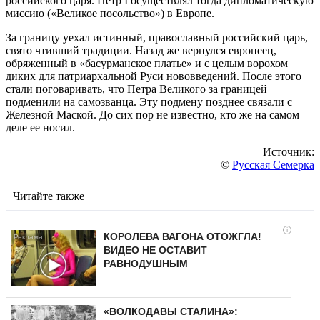
российского царя. Петр I осуществлял тогда дипломатическую
миссию («Великое посольство») в Европе.
За границу уехал истинный, православный российский царь,
свято чтивший традиции. Назад же вернулся европеец,
обряженный в «басурманское платье» и с целым ворохом
диких для патриархальной Руси нововведений. После этого
стали поговаривать, что Петра Великого за границей
подменили на самозванца. Эту подмену позднее связали с
Железной Маской. До сих пор не известно, кто же на самом
деле ее носил.
Источник:
©
Русская Семерка
Читайте также
i
КОРОЛЕВА ВАГОНА ОТОЖГЛА!
ВИДЕО НЕ ОСТАВИТ
РАВНОДУШНЫМ
«ВОЛКОДАВЫ СТАЛИНА»: