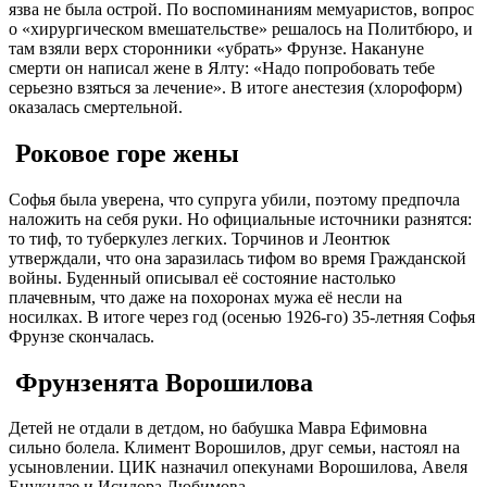
язва не была острой. По воспоминаниям мемуаристов, вопрос
о «хирургическом вмешательстве» решалось на Политбюро, и
там взяли верх сторонники «убрать» Фрунзе. Накануне
смерти он написал жене в Ялту: «Надо попробовать тебе
серьезно взяться за лечение»
. В итоге анестезия (хлороформ)
оказалась смертельной.
Роковое горе жены
Софья была уверена, что супруга убили, поэтому предпочла
наложить на себя руки
. Но официальные источники разнятся:
то тиф, то туберкулез легких. Торчинов и Леонтюк
утверждали, что она заразилась тифом во время Гражданской
войны
. Буденный описывал её состояние настолько
плачевным, что даже на похоронах мужа её несли на
носилках
. В итоге через год (осенью 1926-го) 35-летняя Софья
Фрунзе скончалась.
Фрунзенята Ворошилова
Детей не отдали в детдом, но бабушка Мавра Ефимовна
сильно болела
. Климент Ворошилов, друг семьи, настоял на
усыновлении. ЦИК назначил опекунами Ворошилова, Авеля
Енукидзе и Исидора Любимова
.