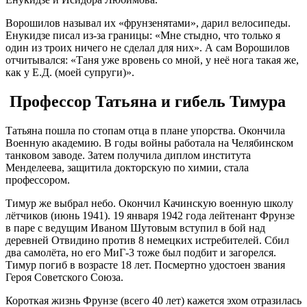
Ворошилов называл их «фрунзенятами», дарил велосипеды.
Енукидзе писал из-за границы: «Мне стыдно, что только я
один из троих ничего не сделал для них»
. А сам Ворошилов
отчитывался: «Таня уже вровень со мной, у неё нога такая же,
как у Е.Д. (моей супруги)»
.
Профессор Татьяна и гибель Тимура
Татьяна пошла по стопам отца в плане упорства. Окончила
Военную академию. В годы войны работала на Челябинском
танковом заводе. Затем получила диплом института
Менделеева, защитила докторскую по химии, стала
профессором
.
Тимур же выбрал небо. Окончил Качинскую военную школу
лётчиков (июнь 1941). 19 января 1942 года лейтенант Фрунзе
в паре с ведущим Иваном Шутовым вступил в бой над
деревней Отвидино против 8 немецких истребителей. Сбил
два самолёта, но его МиГ-3 тоже был подбит и загорелся.
Тимур погиб в возрасте 18 лет
. Посмертно удостоен звания
Героя Советского Союза.
Короткая жизнь Фрунзе (всего 40 лет) кажется эхом отразилась