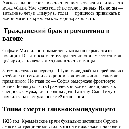
Алексеевна не верила в естественность смерти и считала, что
мужа убили. Уже через год её не стало в живых. Их детям —
Татьяне (6 лет) и Тимуру (3 года) — пришлось привыкать к
новой жизни в кремлёвских коридорах власти.
Гражданский брак и романтика в
вагоне
Софья и Михаил познакомились, когда он скрывался от
полиции. В Читинском стат-управлении они вместе считали
цифирки, а по вечерам ходили в театр и танцы
.
Затем последовал переезд в Шую, молодожёны перебивались
хлебом с кипятком и сахарином, а ломтик конины считали
праздником
. Но главное — Софья выдержала фронтовую
жизнь. Большую часть Гражданской войны она провела в
спецпоезде мужа, где и родила дочь Татьяну. Сын Тимур
появился на свет уже после её окончания
.
Тайна смерти главнокомандующего
1925 год. Кремлёвские врачи буквально заставили Фрунзе
лечь на операционный стол, хотя он не жаловался на боли и