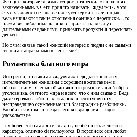
Женщин, которые завязывают романтические отношения с
заключенными, в Сети принято называть «ждулями». Хотя
сами уголовники чаще используют термин «заочницы» —
ведь начинаются такие отношения обычно с переписки. Это
потом возлюбленные начинают приезжать на зону с
длительными свиданиями, привозить продукты и пересылать
деньги.
Но с чем связан такой женский интерес к людям с не самыми
лучшими моральными качествами?
Романтика блатного мира
Интересно, что такими «ждулями» нередко становятся
интеллигентные женщины с хорошим воспитанием и
образованием. Ученые объясняют это романтизацией образа
уголовника, блатного мира и всего, что с ним связано. Ведь
даже героями любовных романов нередко являются
несправедливо осужденные или благородные разбойники.
Влюбиться в такого и ждать его возвращения — одно
удовольствие.
Тем более, что сами зеки, зная эту особенность женского
характера, отлично ей пользуются. В переписке они любят
представлять себя как раз невинно осужденными или же