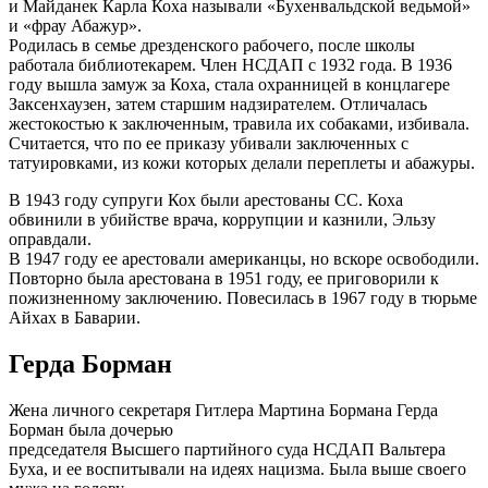
и Майданек Карла Коха называли «Бухенвальдской ведьмой»
и «фрау Абажур».
Родилась в семье дрезденского рабочего, после школы
работала библиотекарем. Член НСДАП с 1932 года. В 1936
году вышла замуж за Коха, стала охранницей в концлагере
Заксенхаузен, затем старшим надзирателем. Отличалась
жестокостью к заключенным, травила их собаками, избивала.
Считается, что по ее приказу убивали заключенных с
татуировками, из кожи которых делали переплеты и абажуры.
В 1943 году супруги Кох были арестованы CC. Коха
обвинили в убийстве врача, коррупции и казнили, Эльзу
оправдали.
В 1947 году ее арестовали американцы, но вскоре освободили.
Повторно была арестована в 1951 году, ее приговорили к
пожизненному заключению. Повесилась в 1967 году в тюрьме
Айхах в Баварии.
Герда Борман
Жена личного секретаря Гитлера Мартина Бормана Герда
Борман была дочерью
председателя Высшего партийного суда НСДАП Вальтера
Буха, и ее воспитывали на идеях нацизма. Была выше своего