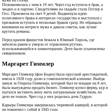
мужа на голову.
Познакомилась с ним в 19 лет. Через год вступила в брак, а
заодно и в партию. Свидетелями на свадьбе стали Гитлер и
Гесс. Произвела на свет 9 детей. Выдвинула идею
полигамного брака в интересах государства и выступила с
призывом вступать в несколько браков сразу. Не обращала
внимания на интриги мужа и давала советы, как лучше
крутить романы.
Перед крахом фашистов бежала в Южный Тироль, где
заболела раком и умерла от отравления ртутью,
использовавшейся в химиотерапии. Дети были усыновлены
священником.
Маргарет Гиммлер
Маргарет Гиммлер (фон Боден) была прусской аристократкой,
имела в 1928 году долю в гомеопатической клинике. Выйдя
замуж за Генриха Гиммлера, который был ее младше на 8 лет,
была вынуждена продать бизнес. Гиммлер купил ферму, кур и
пытался заставить жену жить натуральным хозяйством, но
дело не пошло. Чрез год у них родилась дочь Гудрун.
Карьера Гиммлера завершилась тюремной камерой, в которой
он покончил с собой в 1945 году.