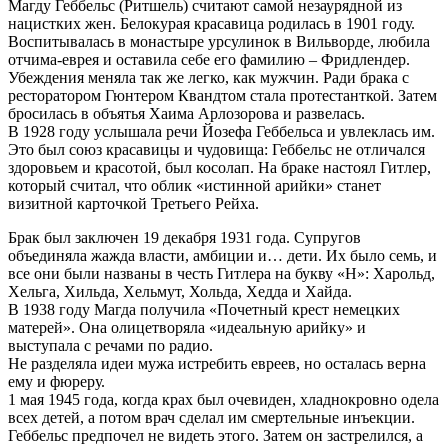
Магду Геббельс (Ритшель) считают самой незаурядной из
нацистких жен. Белокурая красавица родилась в 1901 году.
Воспитывалась в монастыре урсулинок в Вильворде, любила
отчима-еврея и оставила себе его фамилию – Фридлендер.
Убеждения меняла так же легко, как мужчин. Ради брака с
ресторатором Гюнтером Квандтом стала протестанткой. Затем
бросилась в объятья Хаима Арлозорова и развелась.
В 1928 году услышала речи Йозефа Геббельса и увлеклась им.
Это был союз красавицы и чудовища: Геббельс не отличался
здоровьем и красотой, был косолап. На браке настоял Гитлер,
который считал, что облик «истинной арийки» станет
визитной карточкой Третьего Рейха.
Брак был заключен 19 декабря 1931 года. Супругов
объединяла жажда власти, амбиции и… дети. Их было семь, и
все они были названы в честь Гитлера на букву «H»: Харольд,
Хельга, Хильда, Хельмут, Хольда, Хедда и Хайда.
В 1938 году Магда получила «Почетный крест немецких
матерей». Она олицетворяла «идеальную арийку» и
выступала с речами по радио.
Не разделяла идеи мужа истребить евреев, но осталась верна
ему и фюреру.
1 мая 1945 года, когда крах был очевиден, хладнокровно одела
всех детей, а потом врач сделал им смертельные инъекции.
Геббельс предпочел не видеть этого. Затем он застрелился, а