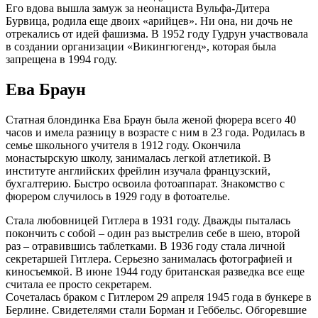
Его вдова вышла замуж за неонациста Вульфа-Дитера
Бурвица, родила еще двоих «арийцев». Ни она, ни дочь не
отрекались от идей фашизма. В 1952 году Гудрун участвовала
в создании организации «Викингюгенд», которая была
запрещена в 1994 году.
Ева Браун
Статная блондинка Ева Браун была женой фюрера всего 40
часов и имела разницу в возрасте с ним в 23 года. Родилась в
семье школьного учителя в 1912 году. Окончила
монастырскую школу, занималась легкой атлетикой. В
институте английских фрейлин изучала французский,
бухгалтерию. Быстро освоила фотоаппарат. Знакомство с
фюрером случилось в 1929 году в фотоателье.
Стала любовницей Гитлера в 1931 году. Дважды пыталась
покончить с собой – один раз выстрелив себе в шею, второй
раз – отравившись таблетками. В 1936 году стала личной
секретаршей Гитлера. Серьезно занималась фотографией и
киносъемкой. В июне 1944 году британская разведка все еще
считала ее просто секретарем.
Сочеталась браком с Гитлером 29 апреля 1945 года в бункере в
Берлине. Свидетелями стали Борман и Геббельс. Обгоревшие