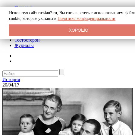
История
Биография
Используя сайт russian7.ru, Вы соглашаетесь с использованием файл
Криминал
cookie, которые указаны в
Политике конфиденциальности
Реклама на сайте
О сайте
ХОРОШО
Рекомендательные статьи
Тестостерон
Журналы
История
20/04/17