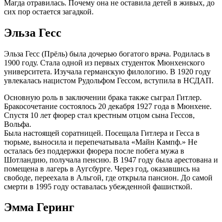
Магда отравилась. Почему она не оставила детей в живых, до
сих пор остается загадкой.
Эльза Гесс
Эльза Гесс (Прёль) была дочерью богатого врача. Родилась в
1900 году. Стала одной из первых студенток Мюнхенского
университета. Изучала германскую филологию. В 1920 году
увлекалась нацистом Рудольфом Гессом, вступила в НСДАП.
Основную роль в заключении брака также сыграл Гитлер.
Бракосочетание состоялось 20 декабря 1927 года в Мюнхене.
Спустя 10 лет фюрер стал крестным отцом сына Гессов,
Вольфа.
Была настоящей соратницей. Посещала Гитлера и Гесса в
тюрьме, выносила и перепечатывала «Майн Кампф.» Не
осталась без поддержки фюрера после побега мужа в
Шотландию, получала пенсию. В 1947 году была арестована и
помещена в лагерь в Аугсбурге. Через год, оказавшись на
свободе, переехала в Альгой, где открыла пансион. До самой
смерти в 1995 году оставалась убежденной фашисткой.
Эмма Геринг