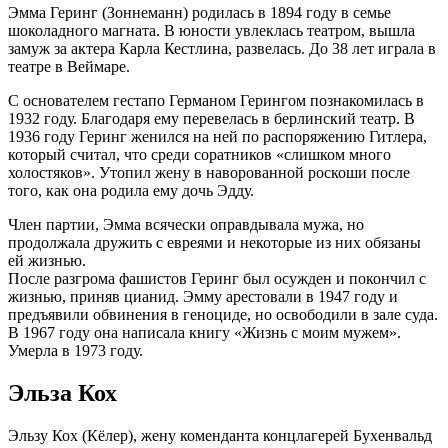
Эмма Геринг (Зоннеманн) родилась в 1894 году в семье
шоколадного магната. В юности увлеклась театром, вышла
замуж за актера Карла Кестлина, развелась. До 38 лет играла в
театре в Веймаре.
С основателем гестапо Германом Герингом познакомилась в
1932 году. Благодаря ему перевелась в берлинский театр. В
1936 году Геринг женился на ней по распоряжению Гитлера,
который считал, что среди соратников «слишком много
холостяков». Утопил жену в наворованной роскоши после
того, как она родила ему дочь Эдду.
Член партии, Эмма всячески оправдывала мужа, но
продолжала дружить с евреями и некоторые из них обязаны
ей жизнью.
После разгрома фашистов Геринг был осужден и покончил с
жизнью, приняв цианид. Эмму арестовали в 1947 году и
предъявили обвинения в геноциде, но освободили в зале суда.
В 1967 году она написала книгу «Жизнь с моим мужем».
Умерла в 1973 году.
Эльза Кох
Эльзу Кох (Кёлер), жену коменданта концлагерей Бухенвальд