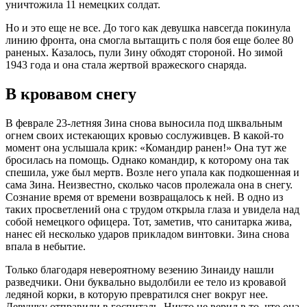
уничтожила 11 немецких солдат.
Но и это еще не все. До того как девушка навсегда покинула
линию фронта, она смогла вытащить с поля боя еще более 80
раненых. Казалось, пули Зину обходят стороной. Но зимой
1943 года и она стала жертвой вражеского снаряда.
В кровавом снегу
В феврале 23-летняя Зина снова выносила под шквальным
огнем своих истекающих кровью сослуживцев. В какой-то
момент она услышала крик: «Командир ранен!» Она тут же
бросилась на помощь. Однако командир, к которому она так
спешила, уже был мертв. Возле него упала как подкошенная и
сама Зина. Неизвестно, сколько часов пролежала она в снегу.
Сознание время от времени возвращалось к ней. В одно из
таких просветлений она с трудом открыла глаза и увидела над
собой немецкого офицера. Тот, заметив, что санитарка жива,
нанес ей несколько ударов прикладом винтовки. Зина снова
впала в небытие.
Только благодаря невероятному везению Зинаиду нашли
разведчики. Они буквально выдолбили ее тело из кровавой
ледяной корки, в которую превратился снег вокруг нее.
Девушку отправили в госпиталь. Никто не верил в то, что она