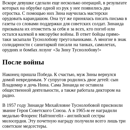
Вскоре девушке сделали еще несколько операций, в результате
которых на обрубке одной из рук у нее появились два
отростка. С помощью них Зина научилась мастерски
орудовать карандашом. Она тут же принялась писать письма в
газеты со словами поддержки для советских солдат. Зинаида
призывала их отомстить за себя и за всех, кто погиб или
остался калекой в мясорубке войны. В ответ бойцы прямо-
таки засыпали Туснолобову треугольниками. А многие в знак
солидарности с санитаркой писали на танках, самолетах,
орудиях и бомбах лозунг «За Зину Туснолобову!»
После войны
Наконец пришла Победа. К счастью, муж Зины вернулся
домой невредимым. У супругов родились двое детей: сын
Владимир и дочь Нина. Сама Зинаида не оставила
общественной деятельности, а также работала диктором на
радио.
В 1957 году Зинаиде Михайловне Туснолобовой присвоили
звание Героя Советского Союза. А в 1965-м ее наградили
медалью Флоренс Найтингейл - английской сестры
милосердия. Эту почетную награду получили всего лишь три
советские медсестеры.