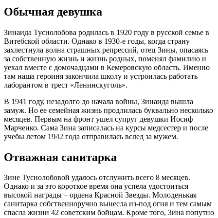
Обычная девушка
Зинаида Туснолобова родилась в 1920 году в русской семье в
Витебской области. Однако в 1930-е годы, когда страну
захлестнула волна страшных репрессий, отец Зины, опасаясь
за собственную жизнь и жизнь родных, поменял фамилию и
уехал вместе с домочадцами в Кемеровскую область. Именно
там наша героиня закончила школу и устроилась работать
лаборантом в трест «Ленинскуголь».
В 1941 году, незадолго до начала войны, Зинаида вышла
замуж. Но ее семейная жизнь продлилась буквально несколько
месяцев. Первым на фронт ушел супруг девушки Иосиф
Марченко. Сама Зина записалась на курсы медсестер и после
учебы летом 1942 года отправилась вслед за мужем.
Отважная санитарка
Зине Туснолобовой удалось отслужить всего 8 месяцев.
Однако и за это короткое время она успела удостоиться
высокой награды – ордена Красной Звезды. Молоденькая
санитарка собственноручно вынесла из-под огня и тем самым
спасла жизни 42 советским бойцам. Кроме того, Зина попутно