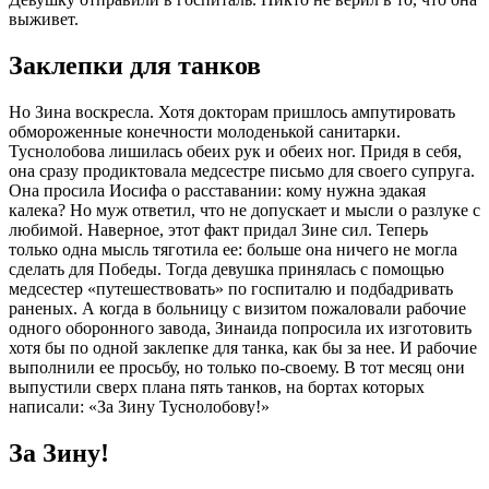
выживет.
Заклепки для танков
Но Зина воскресла. Хотя докторам пришлось ампутировать
обмороженные конечности молоденькой санитарки.
Туснолобова лишилась обеих рук и обеих ног. Придя в себя,
она сразу продиктовала медсестре письмо для своего супруга.
Она просила Иосифа о расставании: кому нужна эдакая
калека? Но муж ответил, что не допускает и мысли о разлуке с
любимой. Наверное, этот факт придал Зине сил. Теперь
только одна мысль тяготила ее: больше она ничего не могла
сделать для Победы. Тогда девушка принялась с помощью
медсестер «путешествовать» по госпиталю и подбадривать
раненых. А когда в больницу с визитом пожаловали рабочие
одного оборонного завода, Зинаида попросила их изготовить
хотя бы по одной заклепке для танка, как бы за нее. И рабочие
выполнили ее просьбу, но только по-своему. В тот месяц они
выпустили сверх плана пять танков, на бортах которых
написали: «За Зину Туснолобову!»
За Зину!