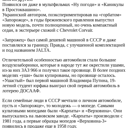
Появился он даже в мультфильмах «Ну погоди» и «Каникулы
в Простоквашино».
Украинский автопром, поэкспериментировав на «горбатом»
«Запорожце», в годы брежневского правления выпустил
новую модель, почти полноценный, но очень компактный
седан, в экстерьере схожий с Chevrolet Corvair.
«Запрожец» был самой дешевой машиной в СССР и даже
поставлялся за границу. Правда, с улучшенной комплектацией
и под названием JALTA.
Отличительной особенностью автомобиля стали большие
воздухозаборники, которые в народе тут же окрестили ушами,
из-за них ЗАЗ 966 и получил такое прозвище. В более поздних
моделях «уши» были купированы, но прозвище осталось.
«Ушастый» был первой машиной Владимира Путина, 19-
летний студент юрфака выиграл свой первый автомобиль в
лотерею ДОСААФ.
Если семейные люди в СССР мечтали о личном автомобиле,
пусть и «Запорожце», то молодежь — о мопеде. Самыми
культовыми мопедами были «Карпаты» и «Верховина». Они
выпускались на львовском заводе. «Карпаты» производили с
1981 года, а первые образцы мопедов «Верховина-3»
появились в продаже еще в 1958 году.