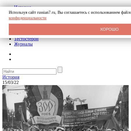
История
Биография
Используя сайт russian7.ru, Вы соглашаетесь с использованием фай
Криминал
конфиденциальности
Реклама на сайте
О сайте
ХОРОШО
Рекомендательные статьи
Тестостерон
Журналы
История
15/03/22