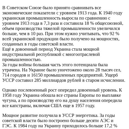
В Советском Союзе было принято сравнивать все
экономические показатели с уровнем 1913 года. К 1940 году
украинская промышленность выросла по сравнению с
уровнем 1913 года в 7,3 раза и составила 18 % общесоюзной,
объем производства тяжелой промышленности увеличился
больше, чем в 10 раз. При этом нужно учитывать, что 92 %
всей украинской продукции было получено на мощностях,
созданных в годы советской власти.
Ещё в довоенный период Украина стала мощной
индустриальной республикой с многоотраслевой
промышленностью.
За годы войны большая часть этого потенциала была
утрачена. На Украине было уничтожено около 28 тысяч сел,
714 городов и 16150 промышленных предприятий. Ущерб
УССР составил 285 миллиардов рублей в старом исчислении.
Однако послевоенный рост опередил довоенный уровень. К
1958 году Украина обошла все страны Европы по выплавке
чугуна, а по производству его на душу населения опередила
все капстраны, включая США еще в 1957 году.
Мощное развитие получила в УССР энергетика. За годы
советской власти было построено больше десяти АЭС и
ГЭС. К 1984 году на Украину приходилось больше 17,2 %