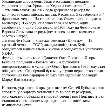
Украинские спортсмены были настоящими звездами
мирового спорта. Уроженка Херсона гимнастка Лариса
Латынина вплоть до 2012 года удерживала рекорд по
количеству олимпийских наград: 9 золотых, 5 серебряных и 4
бронзовых медали. На своих первых Олимпийских играх в
Мельбуре (1956 году) она завоевала 4 золотые, одну
серебряную и одну бронзовую. В 1957 году на Чемпионате
Европы Латынина с триумфом завоевала весь комплект
золотых наград.
Легенда футбола — киевская команда «Динамо» — 13-
кратный чемпион СССР, дважды победитель Кубка
обладателей национальных кубков и обладатель Суперкубка
УЕФА.
Футболисты киевского «Динамо» Олег Блохин и Игорь
Беланов получали «Золотой мяч», а футболист
днепропетровского «Днепра» Олег Протасов в 1986 году стал
обладателем «Серебряной бутсы», уступив первенство среди
футбольных бомбардиров только легендарному голладцу
Марку Ван Бастену.
Наконец, украинский прыгун с шестом Сергей Бубка за свою
спортивную карьеру установил 35 мировых рекордов,
многократно побеждал в мировой серии Гран-При, шесть раз
становился чемпионом мира, один раз олимпийским
чемпионом Сеула.