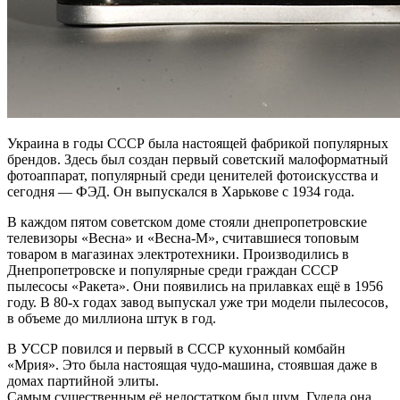
Украина в годы СССР была настоящей фабрикой популярных
брендов. Здесь был создан первый советский малоформатный
фотоаппарат, популярный среди ценителей фотоискусства и
сегодня — ФЭД. Он выпускался в Харькове с 1934 года.
В каждом пятом советском доме стояли днепропетровские
телевизоры «Весна» и «Весна-М», считавшиеся топовым
товаром в магазинах электротехники. Производились в
Днепропетровске и популярные среди граждан СССР
пылесосы «Ракета». Они появились на прилавках ещё в 1956
году. В 80-х годах завод выпускал уже три модели пылесосов,
в объеме до миллиона штук в год.
В УССР повился и первый в СССР кухонный комбайн
«Мрия». Это была настоящая чудо-машина, стоявшая даже в
домах партийной элиты.
Самым существенным её недостатком был шум. Гудела она