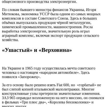
общесоюзного производства электроэнергии.
По словам бывшего министра финансов Украины, Игоря
Митюкова, экономика УССР была одним из самых мощных
комплексов в составе Советского Союза. Здесь в больших
объёмах выпускалась продукция чёрной металлургии,
химической промышленности, машиностроения. Росла
выработка электроэнергии, значительную роль играл
аграрный комплекс, включая экспорт продукции сельского
хозяйства.
«Ушастый» и «Верховина»
На Украине в 1965 году осуществилась мечта советского
человека о настоящем «народном автомобиле». Здесь
появился «Запорожец».
За его основу было решено взять Fiat 600, но «горбатый» не
был слепой копией итальянской малолитражки. Многие
конструктивные узлы претерпели значительные изменения.
ЗАЗ 965 оправдал возложенную на него миссию, он снимался
в фильмах «Три плюс два», «Королева бензоколонки» и
многих других.