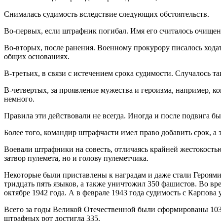
Снималась судимость вследствие следующих обстоятельств.
Во-первых, если штрафник погибал. Имя его считалось очище
Во-вторых, после ранения. Военному прокурору писалось ходат
общих основаниях.
В-третьих, в связи с истечением срока судимости. Случалось та
В-четвертых, за проявление мужества и героизма, например, к
немного.
Правила эти действовали не всегда. Иногда и после подвига бы
Более того, командир штрафчасти имел право добавить срок, а з
Воевали штрафники на совесть, отличаясь крайней жестокость
затвор пулемета, но и голову пулеметчика.
Некоторые были приставлены к наградам и даже стали Героями
тридцать пять языков, а также уничтожил 350 фашистов. Во вр
октябре 1942 года. А в феврале 1943 года судимость с Карпова
Всего за годы Великой Отечественной были сформированы 1037
штрафных рот достигла 335.