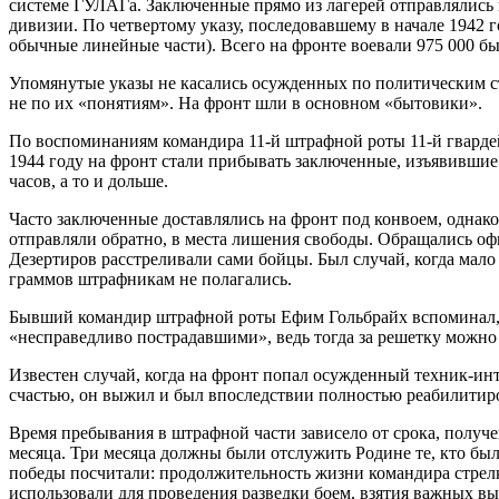
системе ГУЛАГа. Заключенные прямо из лагерей отправлялись на
дивизии. По четвертому указу, последовавшему в начале 1942 г
обычные линейные части). Всего на фронте воевали 975 000 
Упомянутые указы не касались осужденных по политическим ста
не по их «понятиям». На фронт шли в основном «бытовики».
По воспоминаниям командира 11-й штрафной роты 11-й гварде
1944 году на фронт стали прибывать заключенные, изъявившие 
часов, а то и дольше.
Часто заключенные доставлялись на фронт под конвоем, однак
отправляли обратно, в места лишения свободы. Обращались оф
Дезертиров расстреливали сами бойцы. Был случай, когда мало 
граммов штрафникам не полагались.
Бывший командир штрафной роты Ефим Гольбрайх вспоминал, чт
«несправедливо пострадавшими», ведь тогда за решетку можно 
Известен случай, когда на фронт попал осужденный техник-инте
счастью, он выжил и был впоследствии полностью реабилитир
Время пребывания в штрафной части зависело от срока, получе
месяца. Три месяца должны были отслужить Родине те, кто был
победы посчитали: продолжительность жизни командира стрелк
использовали для проведения разведки боем, взятия важных в