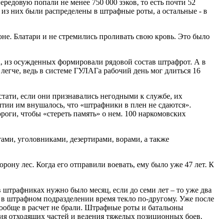
редовую попали не менее 750 000 зэков, то есть почти 52
% из них были распределены в штрафные роты, а остальные - в
не. Блатари и не стремились проливать свою кровь. Это было
 из осужденных формировали рядовой состав штрафрот. А в
легче, ведь в системе ГУЛАГа рабочий день мог длиться 16
тати, если они признавались негодными к службе, их
ытии им внушалось, что «штрафники в плен не сдаются».
ороги, чтобы «стереть память» о нем. 100 наркомовских
ми, уголовниками, дезертирами, ворами, а также
ону лес. Когда его отправили воевать, ему было уже 47 лет. К
в штрафниках нужно было месяц, если до семи лет – то уже два
о в штрафном подразделении время текло по-другому. Уже после
вообще в расчет не брали. Штрафные роты и батальоны
тия отходящих частей и ведения тяжелых позиционных боев.