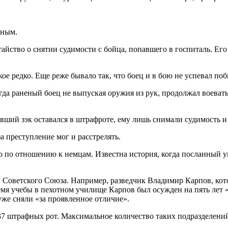
нным.
айство о снятии судимости с бойца, попавшего в госпиталь. Его
кое редко. Еще реже бывало так, что боец и в бою не успевал поб
огда раненый боец не выпуская оружия из рук, продолжал воеват
вший зэк оставался в штрафроте, ему лишь снимали судимость и 
а преступление мог и расстрелять.
ю по отношению к немцам. Известна история, когда посланный 
 Советского Союза. Например, разведчик Владимир Карпов, кото
емя учебы в пехотном училище Карпов был осужден на пять лет 
 уже сняли «за проявленное отличие».
 штрафных рот. Максимальное количество таких подразделений 