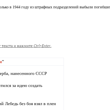
олько в 1944 году из штрафных подразделений выбыли погибшим
и
"
ерба, нанесенного СССР
тился за идею создать
й Лебедь без боя взял в плен