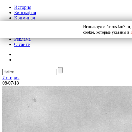
История
Биография
Криминал
СССР
Используя сайт russian7.r
Тайны
cookie, которые указаны в
Рекомендации
Реклама
О сайте
История
08/07/18