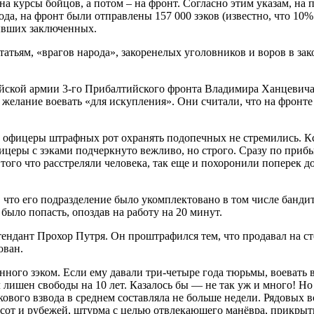
 курсы бойцов, а потом – на фронт. Согласно этим указам, на пе
ода, на фронт были отправлены 157 000 зэков (известно, что 10
бывших заключенных.
тьям, «врагов народа», закоренелых уголовников и воров в зако
йской армии 3-го Прибалтийского фронта Владимира Ханцевича,
желание воевать «для искупления». Они считали, что на фронте 
о офицеры штрафных рот охранять подопечных не стремились. Кс
ицеры с зэками подчеркнуто вежливо, но строго. Сразу по приб
того что расстреляли человека, так еще и похоронили поперек д
о его подразделение было укомплектовано в том числе бандита
было попасть, опоздав на работу на 20 минут.
ндант Прохор Путря. Он проштрафился тем, что продавал на стор
ован.
нного зэком. Если ему давали три-четыре года тюрьмы, воевать 
 лишен свободы на 10 лет. Казалось бы — не так уж и много! Н
ового взвода в среднем составляла не больше недели. Рядовых 
ысот и рубежей, штурма с целью отвлекающего манёвра, прикры