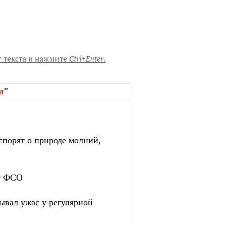
и
"
спорят о природе молний,
ет ФСО
зывал ужас у регулярной