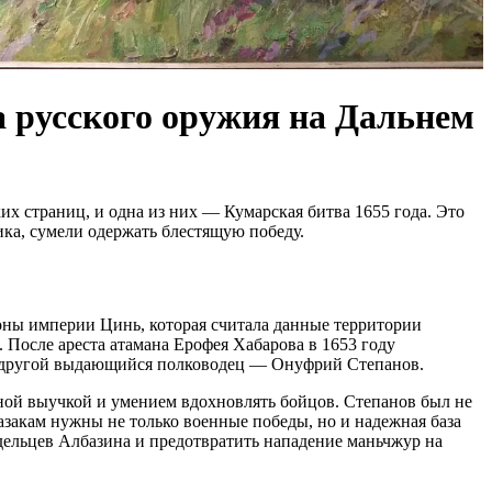
а русского оружия на Дальнем
х страниц, и одна из них — Кумарская битва 1655 года. Это
ика, сумели одержать блестящую победу.
роны империи Цинь, которая считала данные территории
После ареста атамана Ерофея Хабарова в 1653 году
лся другой выдающийся полководец — Онуфрий Степанов.
нной выучкой и умением вдохновлять бойцов. Степанов был не
азакам нужны не только военные победы, но и надежная база
дельцев Албазина и предотвратить нападение маньчжур на