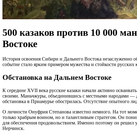
500 казаков против 10 000 ма
Востоке
История освоения Сибири и Дальнего Востока незаслуженно об
событие стало ярким примером мужества и стойкости русских к
Обстановка на Дальнем Востоке
К середине XVII века русские казаки начали активно осваиват
своими. Маньчжуры, объединившись с местными народами — дау
обстановка в Приамурье обострилась. Отсутствие опытного ли
О личности Онуфрия Степанова известно немного. На тот моме
только храбрым воином, но и талантливым стратегом. Он пони
для обеспечения продовольствием. Именно поэтому он решил у
Нерчинск.