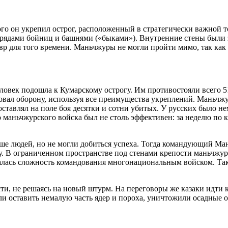
ого он укрепил острог, расположенный в стратегически важной т
 рядами бойниц и башнями («быками»). Внутренние стены были 
для того времени. Маньчжуры не могли пройти мимо, так как 
ловек подошла к Кумарскому острогу. Им противостояли всего 51
зовал оборону, используя все преимущества укреплений. Маньчж
 оставлял на поле боя десятки и сотни убитых. У русских было 
о маньчжурского войска был не столь эффективен: за неделю по 
е людей, но не могли добиться успеха. Тогда командующий Манъ
. В ограниченном пространстве под стенами крепости маньчжуры
алась сложность командования многонациональным войском. Так 
и, не решаясь на новый штурм. На переговоры же казаки идти к
и оставить немалую часть ядер и пороха, уничтожили осадные о