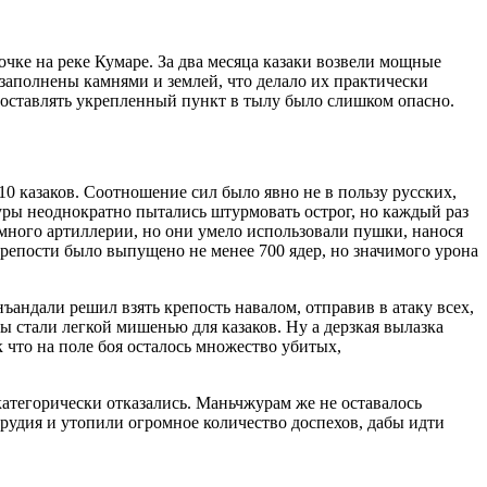
очке на реке Кумаре. За два месяца казаки возвели мощные
заполнены камнями и землей, что делало их практически
оставлять укрепленный пункт в тылу было слишком опасно.
0 казаков. Соотношение сил было явно не в пользу русских,
уры неоднократно пытались штурмовать острог, но каждый раз
немного артиллерии, но они умело использовали пушки, нанося
крепости было выпущено не менее 700 ядер, но значимого урона
андали решил взять крепость навалом, отправив в атаку всех,
 стали легкой мишенью для казаков. Ну а дерзкая вылазка
что на поле боя осталось множество убитых,
атегорически отказались. Маньчжурам же не оставалось
рудия и утопили огромное количество доспехов, дабы идти