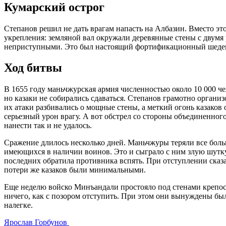
Кумарский острог
Степанов решил не дать врагам напасть на Албазин. Вместо эт
укрепления: земляной вал окружали деревянные стены с двумя
неприступными. Это был настоящий фортификационный шедевр 
Ход битвы
В 1655 году маньчжурская армия численностью около 10 000 че
но казаки не собирались сдаваться. Степанов грамотно органи
их атаки разбивались о мощные стены, а меткий огонь казаков
серьезный урон врагу. А вот обстрел со стороны объединенног
нанести так и не удалось.
Сражение длилось несколько дней. Маньчжуры теряли все больш
имеющихся в наличии воинов. Это и сыграло с ним злую шутку
последних обратила противника вспять. При отступлении сказ
потери же казаков были минимальными.
Еще неделю войско Минъандали простояло под стенами крепост
ничего, как с позором отступить. При этом они вынуждены был
налегке.
Ярослав Горбунов