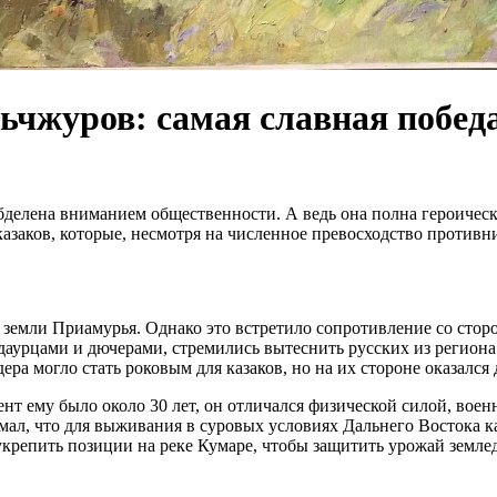
ньчжуров: самая славная побед
делена вниманием общественности. А ведь она полна героически
азаков, которые, несмотря на численное превосходство противн
ь земли Приамурья. Однако это встретило сопротивление со сто
рцами и дючерами, стремились вытеснить русских из региона. 
дера могло стать роковым для казаков, но на их стороне оказа
нт ему было около 30 лет, он отличался физической силой, вое
мал, что для выживания в суровых условиях Дальнего Востока к
крепить позиции на реке Кумаре, чтобы защитить урожай земле