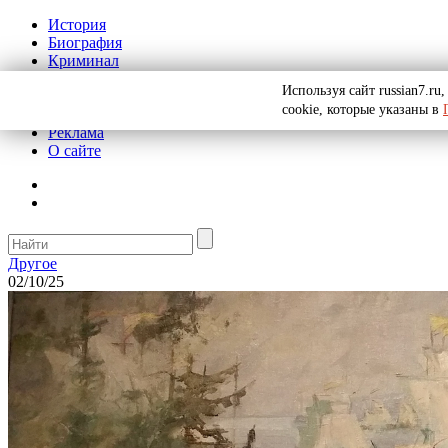
История
Биография
Криминал
СССР
Используя сайт russian7.r
Тайны
cookie, которые указаны в
Рекомендации
Реклама
О сайте
Другое
02/10/25