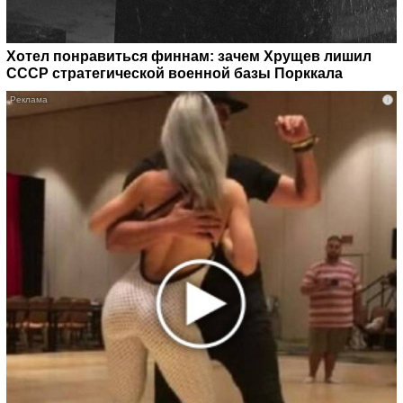
Хотел понравиться финнам: зачем Хрущев лишил
СССР стратегической военной базы Порккала
i