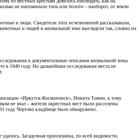
ному из местных крестьян довелось наблюдать, как на
олько не напоминало топь или болото – наоборот, от земли
отные и люди. Свидетели этих исчезновений рассказывали,
и животных и людей в аномальной зоне выглядели так, словно их
исследования и документальные описания аномальной зоны
е в 1940 году. Но дальнейшие исследования места не
т.
рганизации «Иркутск-Космопоиск», Никита Томин, к тому
лком не знал – жители окрестных мест были расселены
991 году Чертово кладбище было обнаружено.
 удалось. Загадочная проплешина, по всей видимости,