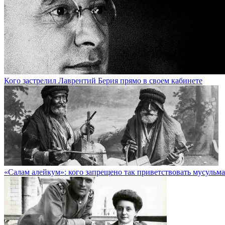
Кого застрелил Лаврентий Берия прямо в своем кабинете
«Салам алейкум»: кого запрещено так приветствовать мусульм