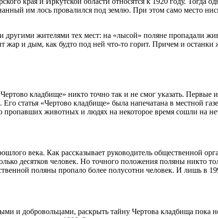
кого края и Иркутской области относятся к 1920 году. Тогда од
анный им лось провалился под землю. При этом само место ниск
 другими жителями тех мест: на «лысой» поляне пропадали жив
ит жар и дым, как будто под ней что-то горит. Причем и останк
ертово кладбище» никто точно так и не смог указать. Первые 
о статья «Чертово кладбище» была напечатана в местной газет
ы о пропавших животных и людях на некоторое время сошли на не
 прошлого века. Как рассказывает руководитель общественной о
олько десятков человек. Но точного положения поляны никто то
нственной поляны пропало более полусотни человек. И лишь в 1
ми и добровольцами, раскрыть тайну Чертова кладбища пока не