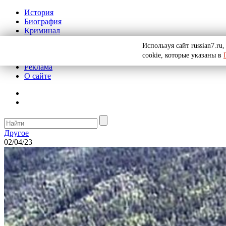
История
Биография
Криминал
СССР
Используя сайт russian7.r
Тайны
cookie, которые указаны в
Рекомендации
Реклама
О сайте
Другое
02/04/23