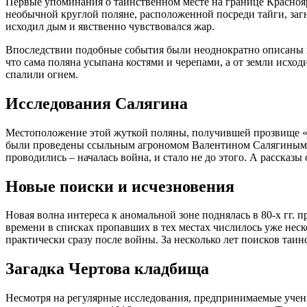
Первые упоминания о таинственном месте на границе Красноярс
необычной круглой поляне, расположенной посреди тайги, загн
исходил дым и явственно чувствовался жар.
Впоследствии подобные события были неоднократно описаны и
что сама поляна усыпана костями и черепами, а от земли исход
спалили огнем.
Исследования Салягина
Местоположение этой жуткой поляны, получившей прозвище «Ч
были проведены ссыльным агрономом Валентином Салягиным. Ег
проводились – началась война, и стало не до этого. А рассказ
Новые поиски и исчезновения
Новая волна интереса к аномальной зоне поднялась в 80-х гг.
времени в списках пропавших в тех местах числилось уже неск
практически сразу после войны. За несколько лет поисков таи
Загадка Чертова кладбища
Несмотря на регулярные исследования, предпринимаемые учены