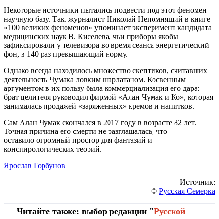
Некоторые источники пытались подвести под этот феномен
научную базу. Так, журналист Николай Непомнящий в книге
«100 великих феноменов» упоминает эксперимент кандидата
медицинских наук В. Киселева, чьи приборы якобы
зафиксировали у телевизора во время сеанса энергетический
фон, в 140 раз превышающий норму.
Однако всегда находилось множество скептиков, считавших
деятельность Чумака ловким шарлатаном. Косвенным
аргументом в их пользу была коммерциализация его дара:
брат целителя руководил фирмой «Алан Чумак и Ко», которая
занималась продажей «заряженных» кремов и напитков.
Сам Алан Чумак скончался в 2017 году в возрасте 82 лет.
Точная причина его смерти не разглашалась, что
оставило огромный простор для фантазий и
конспирологических теорий.
Ярослав Горбунов
Источник:
©
Русская Семерка
Читайте также: выбор редакции "
Русской