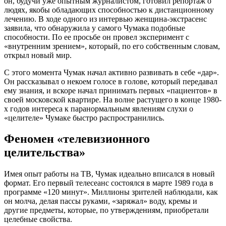
он, будучи уже опытным журналистом, готовил репортаж о
людях, якобы обладающих способностью к дистанционному
лечению. В ходе одного из интервью женщина-экстрасенс
заявила, что обнаружила у самого Чумака подобные
способности. По ее просьбе он провел эксперимент с
«внутренним зрением», который, по его собственным словам,
открыл новый мир.
С этого момента Чумак начал активно развивать в себе «дар».
Он рассказывал о некоем голосе в голове, который передавал
ему знания, и вскоре начал принимать первых «пациентов» в
своей московской квартире. На волне растущего в конце 1980-
х годов интереса к паранормальным явлениям слухи о
«целителе» Чумаке быстро распространились.
Феномен «телевизионного
целительства»
Имея опыт работы на ТВ, Чумак идеально вписался в новый
формат. Его первый телесеанс состоялся в марте 1989 года в
программе «120 минут». Миллионы зрителей наблюдали, как
он молча, делая пассы руками, «заряжал» воду, кремы и
другие предметы, которые, по утверждениям, приобретали
целебные свойства.