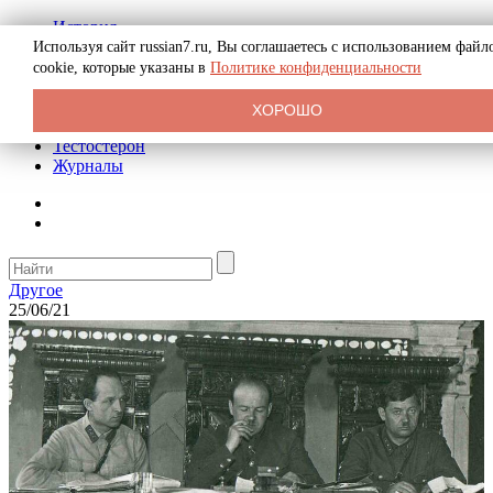
История
Биография
Используя сайт russian7.ru, Вы соглашаетесь с использованием файл
Криминал
cookie, которые указаны в
Политике конфиденциальности
Реклама на сайте
О сайте
ХОРОШО
Рекомендательные статьи
Тестостерон
Журналы
Другое
25/06/21