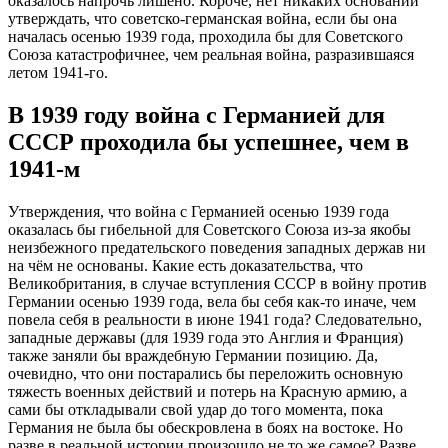
оказалось напрочь лишено. Короче, нет никаких оснований
утверждать, что советско-германская война, если бы она
началась осенью 1939 года, проходила бы для Советского
Союза катастрофичнее, чем реальная война, разразившаяся
летом 1941-го.
В 1939 году война с Германией для
СССР проходила бы успешнее, чем в
1941-м
Утверждения, что война с Германией осенью 1939 года
оказалась бы гибельной для Советского Союза из-за якобы
неизбежного предательского поведения западных держав ни
на чём не основаны. Какие есть доказательства, что
Великобритания, в случае вступления СССР в войну против
Германии осенью 1939 года, вела бы себя как-то иначе, чем
повела себя в реальности в июне 1941 года? Следовательно,
западные державы (для 1939 года это Англия и Франция)
также заняли бы враждебную Германии позицию. Да,
очевидно, что они постарались бы переложить основную
тяжесть военных действий и потерь на Красную армию, а
сами бы откладывали свой удар до того момента, пока
Германия не была бы обескровлена в боях на востоке. Но
разве в реальной истории произошло не то же самое? Разве