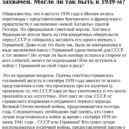
захвачен. Могло ли так быть в 1939-м?
Общеизвестно, что в августе 1939 года в Москве велись
переговоры с представителями британского и французского
правительств о заключении «новой Антанты» против
Гитлера. По официальной советской версии, Англия и
Франция не хотели брать на себя конкретных обязательств
перед СССР и собирались заставить его одного воевать с
Германией. Даже если это было так, была ли альтернатива в
виде заключения пакта с Германией единственной для СССР
в тот момент? Не лучше ли было вообще остаться в стороне от
всех событий, ничего не подписывая? Или же вступить в
войну с Германией на свой страх и риск?
Это не праздные вопросы. Оценка советско-германских
соглашений августа и сентября 1939 года зависит от ясного
представления о том, что произошло при их наличии (а
произошло то, что СССР едва не был уничтожен), и что могло
произойти в их отсутствие. Этот пакт не спас СССР от
германского вторжения и неудачного первого периода
Великой Отечественной войны, продолжавшегося полтора
года. Следовательно, необходимо ещё понять, кто сумел
лучше подготовиться к войне за время с сентября 1939 по
июнь 1941 года – СССР или Германия? Кто сумел лучше
воспользоваться отсрочкой войны, предоставленной пактом о