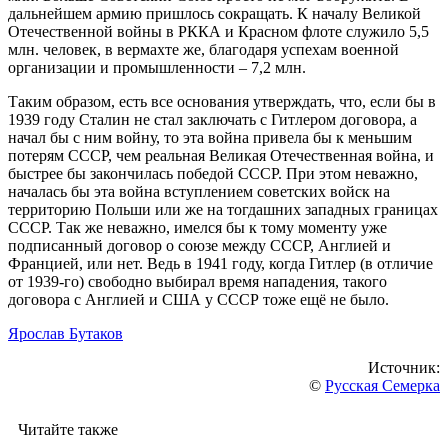
дальнейшем армию пришлось сокращать. К началу Великой
Отечественной войны в РККА и Красном флоте служило 5,5
млн. человек, в вермахте же, благодаря успехам военной
организации и промышленности – 7,2 млн.
Таким образом, есть все основания утверждать, что, если бы в
1939 году Сталин не стал заключать с Гитлером договора, а
начал бы с ним войну, то эта война привела бы к меньшим
потерям СССР, чем реальная Великая Отечественная война, и
быстрее бы закончилась победой СССР. При этом неважно,
началась бы эта война вступлением советских войск на
территорию Польши или же на тогдашних западных границах
СССР. Так же неважно, имелся бы к тому моменту уже
подписанный договор о союзе между СССР, Англией и
Францией, или нет. Ведь в 1941 году, когда Гитлер (в отличие
от 1939-го) свободно выбирал время нападения, такого
договора с Англией и США у СССР тоже ещё не было.
Ярослав Бутаков
Источник:
©
Русская Семерка
Читайте также