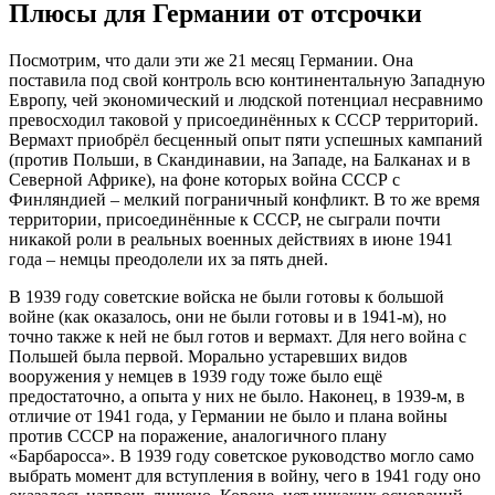
Плюсы для Германии от отсрочки
Посмотрим, что дали эти же 21 месяц Германии. Она
поставила под свой контроль всю континентальную Западную
Европу, чей экономический и людской потенциал несравнимо
превосходил таковой у присоединённых к СССР территорий.
Вермахт приобрёл бесценный опыт пяти успешных кампаний
(против Польши, в Скандинавии, на Западе, на Балканах и в
Северной Африке), на фоне которых война СССР с
Финляндией – мелкий пограничный конфликт. В то же время
территории, присоединённые к СССР, не сыграли почти
никакой роли в реальных военных действиях в июне 1941
года – немцы преодолели их за пять дней.
В 1939 году советские войска не были готовы к большой
войне (как оказалось, они не были готовы и в 1941-м), но
точно также к ней не был готов и вермахт. Для него война с
Польшей была первой. Морально устаревших видов
вооружения у немцев в 1939 году тоже было ещё
предостаточно, а опыта у них не было. Наконец, в 1939-м, в
отличие от 1941 года, у Германии не было и плана войны
против СССР на поражение, аналогичного плану
«Барбаросса». В 1939 году советское руководство могло само
выбрать момент для вступления в войну, чего в 1941 году оно