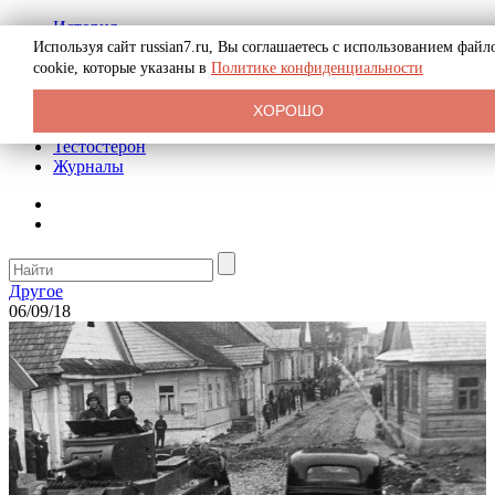
История
Биография
Используя сайт russian7.ru, Вы соглашаетесь с использованием файл
Криминал
cookie, которые указаны в
Политике конфиденциальности
Реклама на сайте
О сайте
ХОРОШО
Рекомендательные статьи
Тестостерон
Журналы
Другое
06/09/18