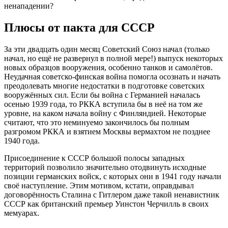
ненападении?
Плюсы от пакта для СССР
За эти двадцать один месяц Советский Союз начал (только
начал, но ещё не развернул в полной мере!) выпуск некоторых
новых образцов вооружения, особенно танков и самолётов.
Неудачная советско-финская война помогла осознать и начать
преодолевать многие недостатки в подготовке советских
вооружённых сил. Если бы война с Германией началась
осенью 1939 года, то РККА вступила бы в неё на том же
уровне, на каком начала войну с Финляндией. Некоторые
считают, что это неминуемо закончилось бы полным
разгромом РККА и взятием Москвы вермахтом не позднее
1940 года.
Присоединение к СССР большой полосы западных
территорий позволило значительно отодвинуть исходные
позиции германских войск, с которых они в 1941 году начали
своё наступление. Этим мотивом, кстати, оправдывал
договорённость Сталина с Гитлером даже такой ненавистник
СССР как британский премьер Уинстон Черчилль в своих
мемуарах.