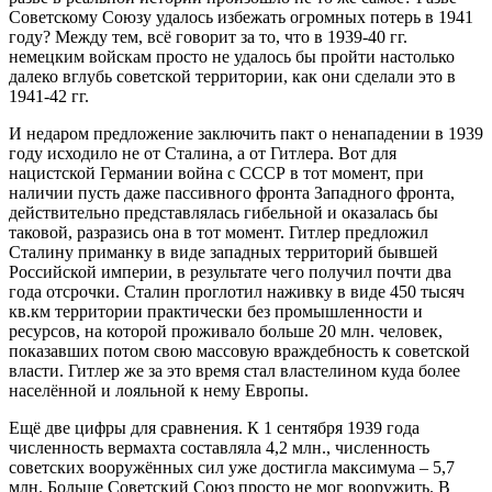
Советскому Союзу удалось избежать огромных потерь в 1941
году? Между тем, всё говорит за то, что в 1939-40 гг.
немецким войскам просто не удалось бы пройти настолько
далеко вглубь советской территории, как они сделали это в
1941-42 гг.
И недаром предложение заключить пакт о ненападении в 1939
году исходило не от Сталина, а от Гитлера. Вот для
нацистской Германии война с СССР в тот момент, при
наличии пусть даже пассивного фронта Западного фронта,
действительно представлялась гибельной и оказалась бы
таковой, разразись она в тот момент. Гитлер предложил
Сталину приманку в виде западных территорий бывшей
Российской империи, в результате чего получил почти два
года отсрочки. Сталин проглотил наживку в виде 450 тысяч
кв.км территории практически без промышленности и
ресурсов, на которой проживало больше 20 млн. человек,
показавших потом свою массовую враждебность к советской
власти. Гитлер же за это время стал властелином куда более
населённой и лояльной к нему Европы.
Ещё две цифры для сравнения. К 1 сентября 1939 года
численность вермахта составляла 4,2 млн., численность
советских вооружённых сил уже достигла максимума – 5,7
млн. Больше Советский Союз просто не мог вооружить. В