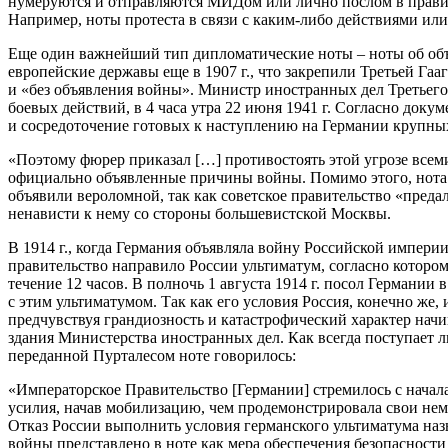
нумеруются и отправляются МИДом или лично послом в правите
Например, ноты протеста в связи с каким-либо действиями ил
Еще один важнейший тип дипломатические ноты – ноты об объ
европейские державы еще в 1907 г., что закрепили Третьей Гаа
и «без объявления войны». Министр иностранных дел Третьего
боевых действий, в 4 часа утра 22 июня 1941 г. Согласно до
и сосредоточение готовых к наступлению на Германии крупны
«Поэтому фюрер приказал […] противостоять этой угрозе всеми и
официально объявленные причины войны. Помимо этого, нота
объявили вероломной, так как советское правительство «пре
ненависти к нему со стороны большевистской Москвы.
В 1914 г., когда Германия объявляла войну Российской импери
правительство направило России ультиматум, согласно котором
течение 12 часов. В полночь 1 августа 1914 г. посол Герман
с этим ультиматумом. Так как его условия Россия, конечно же
предчувствуя грандиозность и катастрофический характер начин
здания Министерства иностранных дел. Как всегда поступает л
переданной Пурталесом ноте говорилось:
«Императорское Правительство [Германии] стремилось с начал
усилия, начав мобилизацию, чем продемонстрировала свои нем
Отказ России выполнить условия германского ультиматума наз
войны представлено в ноте как мера обеспечения безопасности 