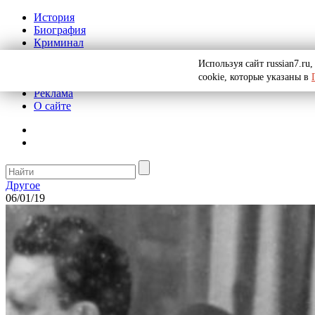
История
Биография
Криминал
СССР
Используя сайт russian7.r
Тайны
cookie, которые указаны в
Рекомендации
Реклама
О сайте
Другое
06/01/19