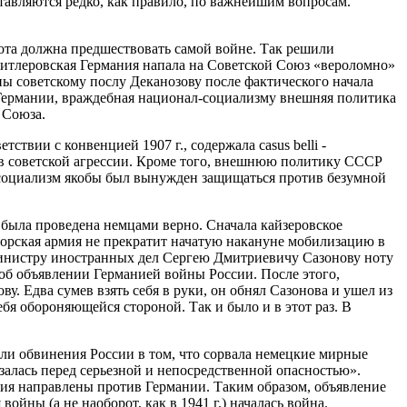
тавляются редко, как правило, по важнейшим вопросам.
ота должна предшествовать самой войне. Так решили
а гитлеровская Германия напала на Советской Союз «вероломно»
ы советскому послу Деканозову после фактического начала
 Германии, враждебная национал-социализму внешняя политика
 Союза.
твии с конвенцией 1907 г., содержала casus belli -
в советской агрессии. Кроме того, внешнюю политику СССР
-социализм якобы был вынужден защищаться против безумной
 была проведена немцами верно. Сначала кайзеровское
аторская армия не прекратит начатую накануне мобилизацию в
 министру иностранных дел Сергею Дмитриевичу Сазонову ноту
 об объявлении Германией войны России. После этого,
у. Едва сумев взять себя в руки, он обнял Сазонова и ушел из
бя обороняющейся стороной. Так и было и в этот раз. В
ли обвинения России в том, что сорвала немецкие мирные
алась перед серьезной и непосредственной опасностью».
ния направлены против Германии. Таким образом, объявление
ойны (а не наоборот, как в 1941 г.) началась война.