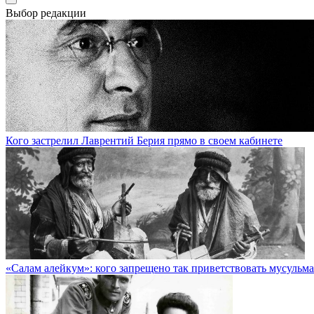
Выбор редакции
Кого застрелил Лаврентий Берия прямо в своем кабинете
«Салам алейкум»: кого запрещено так приветствовать мусульм