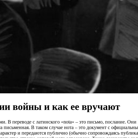
ии войны и как ее вручают
. В переводе с латинского «nota» – это письмо, послание. Он
а письменная. В таком случае нота – это документ с официальн
характер и передаются публично (обычно сопровождаясь публи