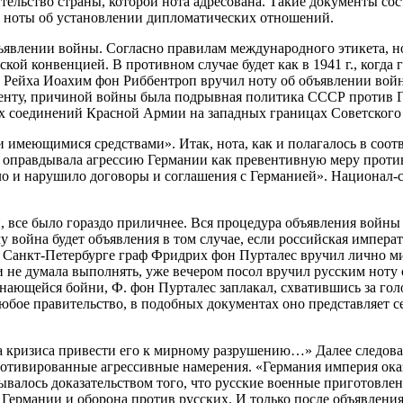
льство страны, которой нота адресована. Такие документы сос
и ноты об установлении дипломатических отношений.
явлении войны. Согласно правилам международного этикета, н
гской конвенцией. В противном случае будет как в 1941 г., когд
 Рейха Иоахим фон Риббентроп вручил ноту об объявлении войн
кументу, причиной войны была подрывная политика СССР против
х соединений Красной Армии на западных границах Советского
меющимися средствами». Итак, нота, как и полагалось в соответс
 оправдывала агрессию Германии как превентивную меру проти
дало и нарушило договоры и соглашения с Германией». Национал
и, все было гораздо приличнее. Вся процедура объявления войны
у война будет объявления в том случае, если российская импер
ии в Санкт-Петербурге граф Фридрих фон Пурталес вручил лично
, и не думала выполнять, уже вечером посол вручил русским ноту
ающейся бойни, Ф. фон Пурталес заплакал, схватившись за голов
юбое правительство, в подобных документах оно представляет се
а кризиса привести его к мирному разрушению…» Далее следова
отивированные агрессивные намерения. «Германия империя оказ
ывалось доказательством того, что русские военные приготовле
Германии и оборона против русских. И только после объявления в