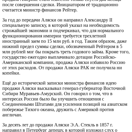
после совершения сделки. Инициатором её традиционно
считается министр финансов Рейтер.
За год до передачи Аляски он направил Александру II
специальную записку, в которой указал на необходимость
строжайшей экономии и подчеркивал, что для нормального
функционирования империи требуется трехлетний
иностранный заем по 15 млн руб. в год. Таким образом, даже
нижний предел суммы сделки, обозначенный Рейтером в 5
млн рублей мог бы покрыть треть годового займа. Кроме того,
государство ежегодно выплачивало дотации Российско-
Американской компании, продажа Аляски избавило Россию
от этих расходов. От продажи Аляски РАК не получила ни
копейки.
Ещё до исторической записки министра финансов идею
продажи Аляски высказывал генерал-губернатор Восточной
Сибири Муравьев-Амурский. Он говорил о том, что в
интересах России было бы улучшить отношения с
Соединенными Штатами для усиления позиций на азиатском
побережье Тихого океана, дружить с Америкой против
англичан.
За десять лет до продажи Аляски Э.А. Стекль в 1857 г.
направил в Петербург депешу, в которой изложил слух о