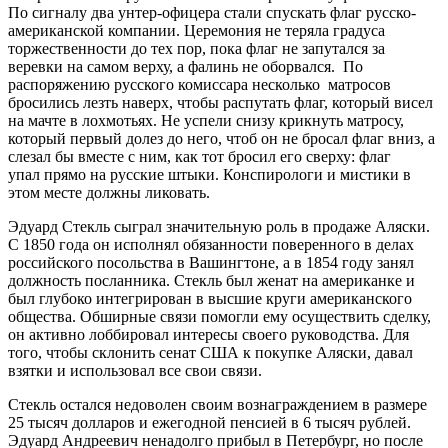
По сигналу два унтер-офицера стали спускать флаг русско-
американской компании. Церемония не теряла градуса
торжественности до тех пор, пока флаг не запутался за
веревки на самом верху, а фалинь не оборвался. По
распоряжению русского комиссара несколько матросов
бросились лезть наверх, чтобы распутать флаг, который висел
на мачте в лохмотьях. Не успели снизу крикнуть матросу,
который первый долез до него, чтоб он не бросал флаг вниз, а
слезал бы вместе с ним, как тот бросил его сверху: флаг
упал прямо на русские штыки. Конспирологи и мистики в
этом месте должны ликовать.
Эдуард Стекль сыграл значительную роль в продаже Аляски.
С 1850 года он исполнял обязанности поверенного в делах
российского посольства в Вашингтоне, а в 1854 году занял
должность посланника. Стекль был женат на американке и
был глубоко интегрирован в высшие круги американского
общества. Обширные связи помогли ему осуществить сделку,
он активно лоббировал интересы своего руководства. Для
того, чтобы склонить сенат США к покупке Аляски, давал
взятки и использовал все свои связи.
Стекль остался недоволен своим вознаграждением в размере
25 тысяч долларов и ежегодной пенсией в 6 тысяч рублей.
Эдуард Андреевич ненадолго прибыл в Петербург, но после