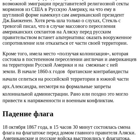
возможной эмиграции представителей религиозной секты
мормонов из США в Русскую Америку, на что ему в
шутливой форме намекнул сам американский президент
Дж.Бьюкенен. Хотя речь шла только о слухах, Стекль с
тревогой писал, что в случае массового переселения
американских сектантов на Аляску перед русским
правительством встанет альтернатива: оказать вооруженное
сопротивление или отказаться от части своей территории.
Кроме того, имела место «ползучая колонизация», которая
состояла в постепенном переселении англичан и американцев
на территории Русской Америки и на смежные с ней
земли.
В
начале 1860-х годов британские контрабандисты
начали селиться на российской территории в южной части
арх.Александра, несмотря на формальные запреты
колониальной администрации.
Рано или поздно это могло
привести к напряженности и военным конфликтам.
Падение флага
18 октября 1867 года, в 15 часов 30 минут состоялась смена
флага на флагштоке перед домом главного правителя Аляски.
Американские и русские войска выстроились у флагштока.