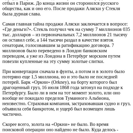
отбыл в Париж. До конца жизни он сторонился русского
общества, как и оно его. После продажи Аляски у Стекля
была дурная слава.
Самая главная тайна продажи Аляски заключается в вопросе:
«Где деньги?». Стекль получил чек на сумму 7 миллионов 035
тыс. долларов – из первоначальных 7,2 миллионов 21 тысячу
он оставил себе, а 144 тысячи раздал в качестве взяток
сенаторам, голосовавшим за ратификацию договора. 7
миллионов было переведено в Лондон банковским
переводом, а уже из Лондона в Петербург морским путем
повезли купленные на эту сумму золотые слитки.
При конвертации сначала в фунты, а потом и в золото было
потеряно еще 1,5 миллиона, но и это было не последней
потерей. Барк «Оркни» (Orkney), на борту которого был
драгоценный груз, 16 июля 1868 года затонул на подходе к
Петербургу. Было ли в нем на тот момент золото, или оно
вообще не покидало пределов Туманного Альбиона,
неизвестно. Страховая компания, застраховавшая судно и груз,
объявила себя банкротом, и ущерб был возмещен лишь
частично.
Скорее всего, золота на «Оркни» не было. Во время
поисковой операции оно найдено не было. Куда делось -