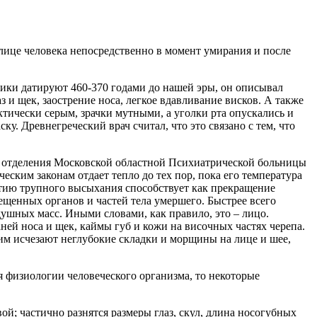
лице человека непосредственно в момент умирания и после
рики датируют 460-370 годами до нашей эры, он описывал
 и щек, заострение носа, легкое вдавливание висков. А также
тически серым, зрачки мутными, а уголки рта опускались и
у. Древнегреческий врач считал, что это связано с тем, что
о отделения Московской областной Психиатрической больницы
еским законам отдает тепло до тех пор, пока его температура
итию трупного высыхания способствует как прекращение
щенных органов и частей тела умершего. Быстрее всего
душных масс. Иными словами, как правило, это – лицо.
ей носа и щек, каймы губ и кожи на височных частях черепа.
этим исчезают неглубокие складки и морщины на лице и шее,
я физиологии человеческого организма, то некоторые
ой; частично разнятся размеры глаз, скул, длина носогубных