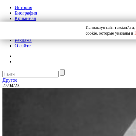
История
Биография
Криминал
СССР
Используя сайт russian7.r
Тайны
cookie, которые указаны в
Рекомендации
Реклама
О сайте
Другое
27/04/23