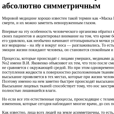
абсолютно симметричным
Мировой медицине хорошо известен такой термин как «Маска Г
смерти, и их можно заметить невооруженным глазом.
Впервые на эту особенность человеческого организма обратил
своих пациентов и акцентировал внимание на том, что кроме б
его удивляло, как необычно начинают оттопыриваться мочки уш
все морщины – на лбу и вокруг носа — разглаживались. То есть
эмоции жизни покидают человека, он становится спокойным и 
Процессы, которые происходят с лицами умерших, медиками 
No2 имени В.И. Яковенко объясняют их тем, что тело после сме
не сравняется с окружающей средой. Но при этом одновременн
поступления жидкости к поверхностно расположенным тканям м
высыхание проявляется в тех местах, которые при жизни челов
Поэтому именно на нем заметно быстрее происходят высыхания 
Высыхание лицевых тканей способствует тому, что нос заостря
полностью лишившейся влаги.
Но если все эти естественные процессы, происходящие с телам
изменения, которые сегодня наблюдают многие врачи, до сих п
Как известно, лица всех людей на земле асимметричны, то есть