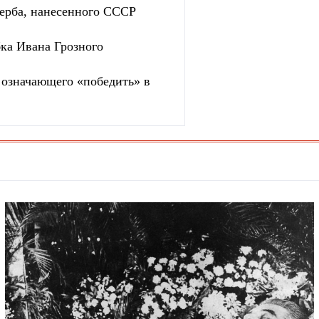
ерба, нанесенного СССР
бка Ивана Грозного
, означающего «победить» в