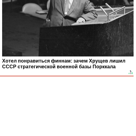
Хотел понравиться финнам: зачем Хрущев лишил
СССР стратегической военной базы Порккала