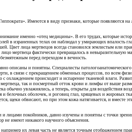
иппократа». Имеются в виду признаки, которые появляются на 
 внимание именно «отец медицины». В его трудах, которые исто
олей в израненных телах он наблюдал у умирающих впалость глаз
ей. Цвет лица мертвецов всегда становился землистым или прак
 лицо мертвеца фактически превращалось в невыразительную маск
безмятежным перед переходом в вечность.
давно описаны и понятны. Специалисты патологоанатомическог
рти, в связи с прекращением обменных процессов, по всем физич
о с охлаждением происходит и испарение тканевой влаги. Разв
ертвеца, так и посмертный отток крови и лимфы от выше разме
ека обычно увлажнялись, а теперь, открыты для воздействия воз
и белочных оболочек, и роговиц глаз, хрящевых и жировых ткан
ется, щеки обвисают, но при этом кожа натягивается, и вместе 
и и лицами покойников, давно изучены и понятны с точки зрени
ор не имеют никакого научного объяснения.
, например их левая часть не является точным отображением прав