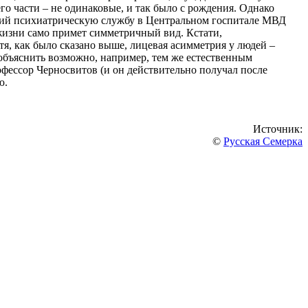
его части – не одинаковые, и так было с рождения. Однако
вший психиатрическую службу в Центральном госпитале МВД
жизни само примет симметричный вид. Кстати,
я, как было сказано выше, лицевая асимметрия у людей –
объяснить возможно, например, тем же естественным
фессор Черносвитов (и он действительно получал после
ю.
Источник:
©
Русская Семерка