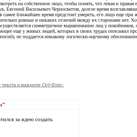
мотреть на собственное лицо, чтобы понять, что левая и правая 
ук, Евгений Васильевич Черносвитов, долгое время возглавля
 самое ближайшее время предстоит умереть, его лицо еще при 
ительно ровные и никаких отличий между их сторонами нет. Хот
осуществляется симметричное выравнивание лиц у покойников, 
ющее еще у живых людей, которых в своих трудах описывал про
погиб), не поддается никакому логически-научному обосновани
и
"
тился за идею создать