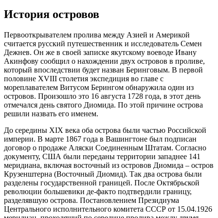
История островов
Первооткрывателем пролива между Азией и Америкой
считается русский путешественник и исследователь Семен
Дежнев. Он же в своей записке якутскому воеводе Ивану
Акинфову сообщил о нахождении двух островов в проливе,
который впоследствии будет назван Беринговым. В первой
половине XVIII столетия экспедиция во главе с
мореплавателем Витусом Берингом обнаружила один из
островов. Произошло это 16 августа 1728 года, в этот день
отмечался день святого Диомида. По этой причине острова
решили назвать его именем.
До середины XIX века оба острова были частью Российской
империи. В марте 1867 года в Вашингтоне был подписан
договор о продаже Аляски Соединенным Штатам. Согласно
документу, США были переданы территории западнее 141
меридиана, включая восточный из островов Диомида – остров
Крузенштерна (Восточный Диомид). Так два острова были
разделены государственной границей. После Октябрьской
революции большевики де-факто подтвердили границу,
разделявшую острова. Постановлением Президиума
Центрального исполнительного комитета СССР от 15.04.1926
меридиан, проходящий по середине пролива между двумя