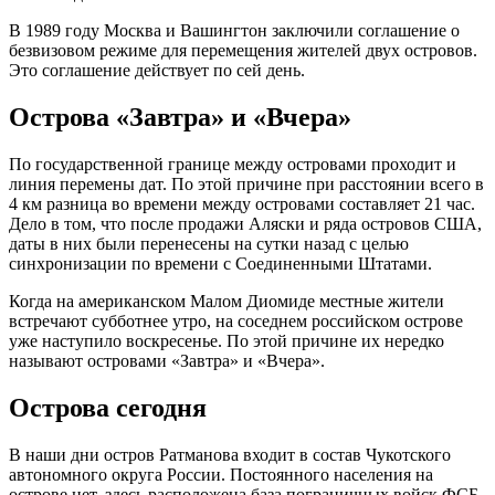
В 1989 году Москва и Вашингтон заключили соглашение о
безвизовом режиме для перемещения жителей двух островов.
Это соглашение действует по сей день.
Острова «Завтра» и «Вчера»
По государственной границе между островами проходит и
линия перемены дат. По этой причине при расстоянии всего в
4 км разница во времени между островами составляет 21 час.
Дело в том, что после продажи Аляски и ряда островов США,
даты в них были перенесены на сутки назад с целью
синхронизации по времени с Соединенными Штатами.
Когда на американском Малом Диомиде местные жители
встречают субботнее утро, на соседнем российском острове
уже наступило воскресенье. По этой причине их нередко
называют островами «Завтра» и «Вчера».
Острова сегодня
В наши дни остров Ратманова входит в состав Чукотского
автономного округа России. Постоянного населения на
острове нет, здесь расположена база пограничных войск ФСБ