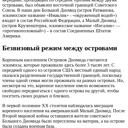
островами, был объявлен восточной границей Советского
Союза. В наши дни Большой Диомид (остров Ратманова,
эскимосское название «Имаклик» - «окруженный водой»)
входит в состав Российской Федерации, а Малый Диомид
(остров Крузенштерна, эскимосское название «Ингалик» —
«противоположный») – в состав Соединенных Штатов
Америки.
Безвизовый режим между островами
Коренным населением Островов Диомида считаются
эскимосы, которые проживали здесь более 3 тысяч лет. С
передачей одного из островов США местный единый народ
оказался разделенным государственной границей, поскольку
члены одной семьи могли проживать на разных островах. Но,
несмотря на это, коренное население имело возможность
свободно передвигаться с одного острова на другой, чтобы
посетить своих родных и близких.
В первой половине XX столетия наблюдалась миграция
коренного населения на американский Малый Диомид. После
Второй мировой войны оставшиеся жители советского
Большого Диомида были переселены на материк, а на острове
была создана военная база.