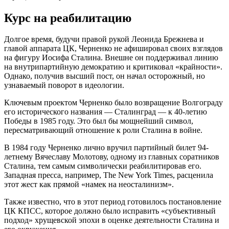
Курс на реабилитацию
Долгое время, будучи правой рукой Леонида Брежнева и
главой аппарата ЦК, Черненко не афишировал своих взглядов
на фигуру Иосифа Сталина. Внешне он поддерживал линию
на внутрипартийную демократию и критиковал «крайности».
Однако, получив высший пост, он начал осторожный, но
узнаваемый поворот в идеологии.
Ключевым проектом Черненко было возвращение Волгограду
его исторического названия — Сталинград — к 40-летию
Победы в 1985 году. Это был бы мощнейший символ,
пересматривающий отношение к роли Сталина в войне.
В 1984 году Черненко лично вручил партийный билет 94-
летнему Вячеславу Молотову, одному из главных соратников
Сталина, тем самым символически реабилитировав его.
Западная пресса, например, The New York Times, расценила
этот жест как прямой «намек на неосталинизм».
Также известно, что в этот период готовилось постановление
ЦК КПСС, которое должно было исправить «субъективный
подход» хрущевской эпохи в оценке деятельности Сталина и