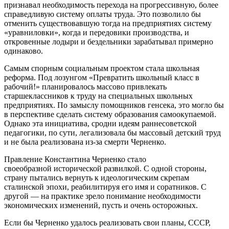
признавал необходимость перехода на прогрессивную, более
справедливую систему оплаты труда. Это позволило бы
отменить существовавшую тогда на предприятиях систему
«уравниловки», когда и передовики производства, и
откровенные лодыри и бездельники зарабатывал примерно
одинаково.
Самым спорным социальным проектом стала школьная
реформа. Под лозунгом «Превратить школьный класс в
рабочий!» планировалось массово привлекать
старшеклассников к труду на специальных школьных
предприятиях. По замыслу помощников генсека, это могло бы
в перспективе сделать систему образования самоокупаемой.
Однако эта инициатива, сродни идеям раннесоветской
педагогики, по сути, легализовала бы массовый детский труд
и не была реализована из-за смерти Черненко.
Правление Константина Черненко стало
своеобразной исторической развилкой. С одной стороны,
страну пытались вернуть к идеологическим скрепам
сталинской эпохи, реабилитируя его имя и соратников. С
другой — на практике зрело понимание необходимости
экономических изменений, пусть и очень осторожных.
Если бы Черненко удалось реализовать свои планы, СССР,