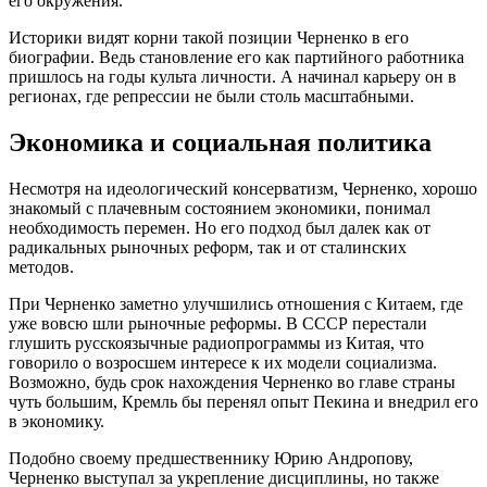
его окружения.
Историки видят корни такой позиции Черненко в его
биографии. Ведь становление его как партийного работника
пришлось на годы культа личности. А начинал карьеру он в
регионах, где репрессии не были столь масштабными.
Экономика и социальная политика
Несмотря на идеологический консерватизм, Черненко, хорошо
знакомый с плачевным состоянием экономики, понимал
необходимость перемен. Но его подход был далек как от
радикальных рыночных реформ, так и от сталинских
методов.
При Черненко заметно улучшились отношения с Китаем, где
уже вовсю шли рыночные реформы. В СССР перестали
глушить русскоязычные радиопрограммы из Китая, что
говорило о возросшем интересе к их модели социализма.
Возможно, будь срок нахождения Черненко во главе страны
чуть большим, Кремль бы перенял опыт Пекина и внедрил его
в экономику.
Подобно своему предшественнику Юрию Андропову,
Черненко выступал за укрепление дисциплины, но также