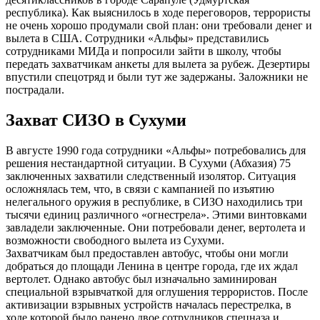
республика). Как выяснилось в ходе переговоров, террористы
не очень хорошо продумали свой план: они требовали денег и
вылета в США. Сотрудники «Альфы» представились
сотрудниками МИДа и попросили зайти в школу, чтобы
передать захватчикам анкеты для вылета за рубеж. Дезертиры
впустили спецотряд и были тут же задержаны. Заложники не
пострадали.
Захват СИЗО в Сухуми
В августе 1990 года сотрудники «Альфы» потребовались для
решения нестандартной ситуации. В Сухуми (Абхазия) 75
заключенных захватили следственный изолятор. Ситуация
осложнялась тем, что, в связи с кампанией по изъятию
нелегального оружия в республике, в СИЗО находились три
тысячи единиц различного «огнестрела». Этими винтовками
завладели заключенные. Они потребовали денег, вертолета и
возможности свободного вылета из Сухуми.
Захватчикам был предоставлен автобус, чтобы они могли
добраться до площади Ленина в центре города, где их ждал
вертолет. Однако автобус был изначально заминирован
специальной взрывчаткой для оглушения террористов. После
активизации взрывных устройств началась перестрелка, в
ходе которой было ранено двое сотрудников спецназа и