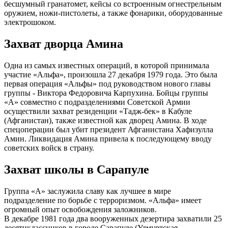
бесшумный гранатомет, кейсы со встроенным огнестрельным
оружием, ножи-пистолеты, а также фонарики, оборудованные
электрошоком.
Захват дворца Амина
Одна из самых известных операций, в которой принимала
участие «Альфа», произошла 27 декабря 1979 года. Это была
первая операция «Альфы» под руководством нового главы
группы - Виктора Федоровича Карпухина. Бойцы группы
«А» совместно с подразделениями Советской Армии
осуществили захват резиденции «Тадж-бек» в Кабуле
(Афганистан), также известной как дворец Амина. В ходе
спецоперации был убит президент Афганистана Хафизулла
Амин. Ликвидация Амина привела к последующему вводу
советских войск в страну.
Захват школы в Сарапуле
Группа «А» заслужила славу как лучшее в мире
подразделение по борьбе с терроризмом. «Альфа» имеет
огромный опыт освобождения заложников.
В декабре 1981 года два вооруженных дезертира захватили 25
десятиклассников в городе Сарапуле (Удмуртская