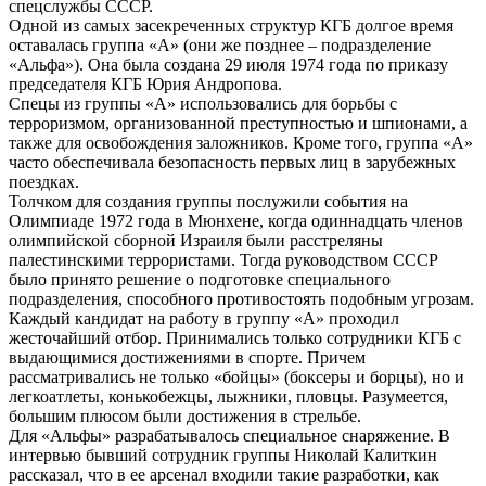
спецслужбы СССР.
Одной из самых засекреченных структур КГБ долгое время
оставалась группа «А» (они же позднее – подразделение
«Альфа»). Она была создана 29 июля 1974 года по приказу
председателя КГБ Юрия Андропова.
Спецы из группы «А» использовались для борьбы с
терроризмом, организованной преступностью и шпионами, а
также для освобождения заложников. Кроме того, группа «А»
часто обеспечивала безопасность первых лиц в зарубежных
поездках.
Толчком для создания группы послужили события на
Олимпиаде 1972 года в Мюнхене, когда одиннадцать членов
олимпийской сборной Израиля были расстреляны
палестинскими террористами. Тогда руководством СССР
было принято решение о подготовке специального
подразделения, способного противостоять подобным угрозам.
Каждый кандидат на работу в группу «А» проходил
жесточайший отбор. Принимались только сотрудники КГБ с
выдающимися достижениями в спорте. Причем
рассматривались не только «бойцы» (боксеры и борцы), но и
легкоатлеты, конькобежцы, лыжники, пловцы. Разумеется,
большим плюсом были достижения в стрельбе.
Для «Альфы» разрабатывалось специальное снаряжение. В
интервью бывший сотрудник группы Николай Калиткин
рассказал, что в ее арсенал входили такие разработки, как