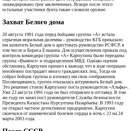
ликвидировано трое заключенных. Вскоре после этого
остальные участники бунта также сложили оружие.
Захват Белого дома
20 августа 1991 года перед бойцами группы «А» встала
серьезная моральная дилемма – руководство КГБ приказало
им захватить Белый дом и арестовать руководство РСФСР, в
том числе и Бориса Ельцина. Для осуществления приказа под
контроль командира группы «А» Карпухина были переданы
группа «Вымпел» и подразделения МВД. Однако оценив
обстановку, Карпухин пришел к выводу, что в ходе операции
неизбежно пострадает много гражданских лиц. Тогда он
собрал бойцов группы и изложил им свои соображения.
Посовещавшись, группа отказалась штурмовать Белый дом.
Это решение стоило Карпухину поста руководителя «Альфы».
Уже 23 августа 1991 года он был отправлен в отставку. В том
же году он занял пост руководителя Службы безопасности
Президента Казахстана Нурсултана Назарбаева. В 1993 году
он открыл частное детективное предприятие. Карпухин
скончался от ишемической болезни сердца в ночь с 23 на 24
марта 2003 года.
После СССР