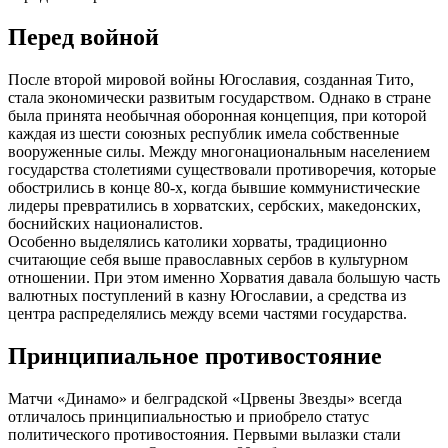
Перед войной
После второй мировой войны Югославия, созданная Тито,
стала экономически развитым государством. Однако в стране
была принята необычная оборонная концепция, при которой
каждая из шести союзных республик имела собственные
вооруженные силы. Между многонациональным населением
государства столетиями существовали противоречия, которые
обострились в конце 80-х, когда бывшие коммунистические
лидеры превратились в хорватских, сербских, македонских,
боснийских националистов.
Особенно выделялись католики хорваты, традиционно
считающие себя выше православных сербов в культурном
отношении. При этом именно Хорватия давала большую часть
валютных поступлений в казну Югославии, а средства из
центра распределялись между всеми частями государства.
Принципиальное противостояние
Матчи «Динамо» и белградской «Црвены Звезды» всегда
отличалось принципиальностью и приобрело статус
политического противостояния. Первыми вылазки стали