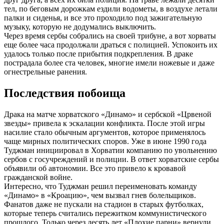
тел, по беговым дорожкам ездили водометы, в воздухе летали
палки и сиденья, и все это проходило под зажигательную
музыку, которую не додумались выключить.
Через время сербы собрались на своей трибуне, а вот хорваты
еще более часа продолжали драться с полицией. Успокоить их
удалось только после прибытия подкрепления. В драке
пострадала более ста человек, многие имели ножевые и даже
огнестрельные ранения.
Последствия побоища
Драка на матче хорватского «Динамо» и сербской «Црвеной
звезды» привела к эскалации конфликта. После этой игры
насилие стало обычным аргументов, которое применялось
чаще мирных политических споров. Уже в июне 1990 года
Туджман инициировал в Хорватии компанию по увольнению
сербов с госучреждений и полиции. В ответ хорватские сербы
объявили об автономии. Все это привело к кровавой
гражданской войне.
Интересно, что Туджман решил переименовать команду
«Динамо» в «Кроацию», чем вызвал гнев болельщиков.
Фанатов даже не пускали на стадион в старых футболках,
которые теперь считались пережитком коммунистического
прошлого. Только через десять лет «Плохие парни» вернули