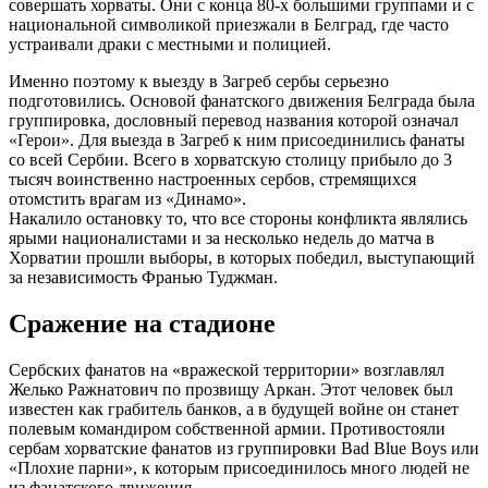
совершать хорваты. Они с конца 80-х большими группами и с
национальной символикой приезжали в Белград, где часто
устраивали драки с местными и полицией.
Именно поэтому к выезду в Загреб сербы серьезно
подготовились. Основой фанатского движения Белграда была
группировка, дословный перевод названия которой означал
«Герои». Для выезда в Загреб к ним присоединились фанаты
со всей Сербии. Всего в хорватскую столицу прибыло до 3
тысяч воинственно настроенных сербов, стремящихся
отомстить врагам из «Динамо».
Накалило остановку то, что все стороны конфликта являлись
ярыми националистами и за несколько недель до матча в
Хорватии прошли выборы, в которых победил, выступающий
за независимость Франью Туджман.
Сражение на стадионе
Сербских фанатов на «вражеской территории» возглавлял
Желько Ражнатович по прозвищу Аркан. Этот человек был
известен как грабитель банков, а в будущей войне он станет
полевым командиром собственной армии. Противостояли
сербам хорватские фанатов из группировки Bad Blue Boys или
«Плохие парни», к которым присоединилось много людей не
из фанатского движения.