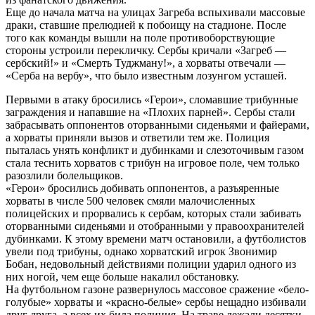
Еще до начала матча на улицах Загреба вспыхивали массовые
драки, ставшие прелюдией к побоищу на стадионе. После
того как команды вышли на поле противоборствующие
стороны устроили перекличку. Сербы кричали «Загреб —
сербский!» и «Смерть Туджману!», а хорваты отвечали —
«Серба на вербу», что было известным лозунгом усташей.
Первыми в атаку бросились «Герои», сломавшие трибунные
заграждения и напавшие на «Плохих парней». Сербы стали
забрасывать оппонентов оторванными сиденьями и файерами,
а хорваты приняли вызов и ответили тем же. Полиция
пыталась унять конфликт и дубинками и слезоточивым газом
стала теснить хорватов с трибун на игровое поле, чем только
разозлили болельщиков.
«Герои» бросились добивать оппонентов, а разъяренные
хорваты в числе 500 человек смяли малочисленных
полицейских и прорвались к сербам, которых стали забивать
оторванными сиденьями и отобранными у правоохранителей
дубинками. К этому времени матч остановили, а футболистов
увели под трибуны, однако хорватский игрок Звонимир
Бобан, недовольный действиями полиции ударил одного из
них ногой, чем еще больше накалил обстановку.
На футбольном газоне развернулось массовое сражение «бело-
голубые» хорваты и «красно-белые» сербы нещадно избивали
друг друга, а всех их била полиция. На траве лежали десятки