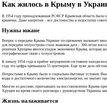
Как жилось в Крыму в Украи
В 1954 году принадлежавшая РСФСР Крымская область была отд
крымчан. Даже напротив – все достоинства и недостатки сове
Нужны южане
Вопрос о передачи Крыма Украине по-прежнему вызывает множ
для передачи полуострова стала знаковая дата – 300-летие во
решения Хрущева явился упадок экономики Крыма, которая до
географические связи с полуостровом.
К началу 1954 года в крайне запущенном состоянии находилось 
году эта цифра превышала 55 центнеров. Еще хуже дела обсто
Непростыми в Крыму были и социально-бытовые условия. Выст
воды и достаточного количества электроэнергии, не хватает п
Многие из россиян, приехавших на восстановление Крыма преи
Хрущев во время своего разговора с руководством Украины зам
Жизнь налаживается