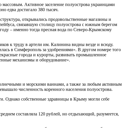
ало массовым. Активное заселение полуострова украинцами
оно едва достигало 380 тысяч.
раструктура, открывались продовольственные магазины и
лейбуса, связавшую столицу полуострова с южным берегом
году – именно тогда пресная вода по Северо-Крымскому
ов к труду в артели им. Калинина видны везде и всюду.
лась в Симферополь за удобрениями». В другом номере того
рекрасные города и курорты, развивать промышленное
венные механизмы и оборудование».
солнечными и морскими ваннами, а также за любым активным
превышало численность коренного населения полуострова.
ти. Однако собственные здравницы в Крыму могли себе
реднем составляла 120 рублей, но отдыхающий, разумеется,