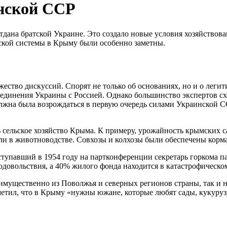
нской ССР
ана братской Украине. Это создало новые условия хозяйствова
тской системы в Крыму были особенно заметны.
ество дискуссий. Спорят не только об основаниях, но и о лег
ссоединения Украины с Россией. Однако большинство экспертов 
лжна была возрождаться в первую очередь силами Украинской С
сельское хозяйство Крыма. К примеру, урожайность крымских садо
яли в животноводстве. Совхозы и колхозы были обеспечены корм
упавший в 1954 году на партконференции секретарь горкома па
родовольствия, а 40% жилого фонда находится в катастрофическо
мущественно из Поволжья и северных регионов страны, так и н
етил, что в Крыму «нужны южане, которые любят сады, кукурузу