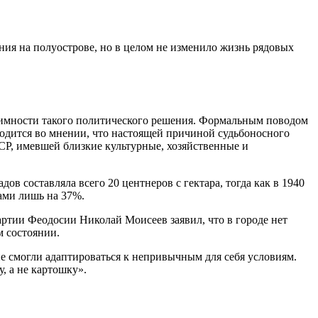
ния на полуострове, но в целом не изменило жизнь рядовых
итимности такого политического решения. Формальным поводом
сходится во мнении, что настоящей причиной судьбоносного
СР, имевшей близкие культурные, хозяйственные и
в составляла всего 20 центнеров с гектара, тогда как в 1940
ами лишь на 37%.
ртии Феодосии Николай Моисеев заявил, что в городе нет
м состоянии.
е смогли адаптироваться к непривычным для себя условиям.
, а не картошку».