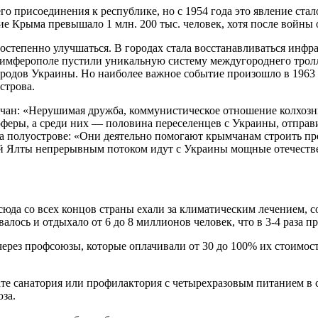
го присоединения к республике, но с 1954 года это явление ст
ие Крыма превышало 1 млн. 200 тыс. человек, хотя после войны 
постепенно улучшаться. В городах стала восстанавливаться инф
Симферополе пустили уникальную систему междугороднего трол
ородов Украины. Но наиболее важное событие произошло в 1963 
строва.
чан: «Нерушимая дружба, коммунистическое отношение колхозник
еры, а среди них — половина переселенцев с Украины, отправи
на полуострове: «Они деятельно помогают крымчанам строить п
ной Ялты непрерывным потоком идут с Украины мощные отечест
юда со всех концов страны ехали за климатическим лечением, 
лось и отдыхало от 6 до 8 миллионов человек, что в 3-4 раза 
ерез профсоюзы, которые оплачивали от 30 до 100% их стоимос
те санатория или профилактория с четырехразовым питанием в с
за.