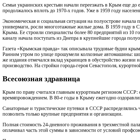
Семьи украинских крестьян начали переезжать в Крым еще до е
продолжалось вплоть до 1970-х годов. Уже в 1959 году населен
Экономическая и социальная ситуация на полуострове начала 
универмаги, росли многоэтажные жилые дома. В 1959 году в 
Крыма. Ее строили специалисты более 80 предприятий из 10 г
каналу начала поступать из Днепра в крупнейшие города полуо
Газета «Крымская правда» так описывала трудовые будни крым
Ранним утром по улице прошумели колхозные автомашины: шоф
же издания отмечался вклад украинцев в обустройство жизни 
производство. На стройки города-героя Севастополя, курорт
Всесоюзная здравница
Крым по праву считался главным курортным регионом СССР: с
времяпровождением. В 80-е годы в Крыму ежегодно оздоравлива
Санаторные и туристические путевки в СССР распределялись ч
позволить только крупные предприятия и организации.
Полная стоимость 24-дневного проживания в трехместной пала
оплачивал часть этой суммы в зависимости от условий профсою