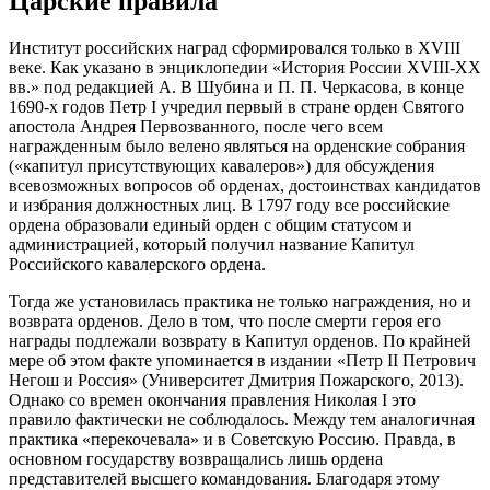
Царские правила
Институт российских наград сформировался только в XVIII
веке. Как указано в энциклопедии «История России XVIII-ХХ
вв.» под редакцией А. В Шубина и П. П. Черкасова, в конце
1690-х годов Петр I учредил первый в стране орден Святого
апостола Андрея Первозванного, после чего всем
награжденным было велено являться на орденские собрания
(«капитул присутствующих кавалеров») для обсуждения
всевозможных вопросов об орденах, достоинствах кандидатов
и избрания должностных лиц. В 1797 году все российские
ордена образовали единый орден с общим статусом и
администрацией, который получил название Капитул
Российского кавалерского ордена.
Тогда же установилась практика не только награждения, но и
возврата орденов. Дело в том, что после смерти героя его
награды подлежали возврату в Капитул орденов. По крайней
мере об этом факте упоминается в издании «Петр II Петрович
Негош и Россия» (Университет Дмитрия Пожарского, 2013).
Однако со времен окончания правления Николая I это
правило фактически не соблюдалось. Между тем аналогичная
практика «перекочевала» и в Советскую Россию. Правда, в
основном государству возвращались лишь ордена
представителей высшего командования. Благодаря этому