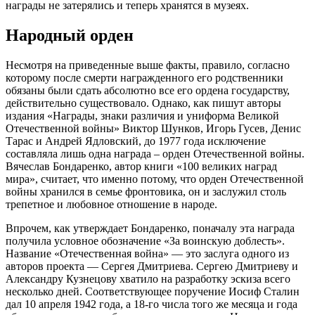
награды не затерялись и теперь хранятся в музеях.
Народный орден
Несмотря на приведенные выше факты, правило, согласно
которому после смерти награжденного его родственники
обязаны были сдать абсолютно все его ордена государству,
действительно существовало. Однако, как пишут авторы
издания «Награды, знаки различия и униформа Великой
Отечественной войны» Виктор Шунков, Игорь Гусев, Денис
Тарас и Андрей Ядловский, до 1977 года исключение
составляла лишь одна награда – орден Отечественной войны.
Вячеслав Бондаренко, автор книги «100 великих наград
мира», считает, что именно потому, что орден Отечественной
войны хранился в семье фронтовика, он и заслужил столь
трепетное и любовное отношение в народе.
Впрочем, как утверждает Бондаренко, поначалу эта награда
получила условное обозначение «За воинскую доблесть».
Название «Отечественная война» — это заслуга одного из
авторов проекта — Сергея Дмитриева. Сергею Дмитриеву и
Александру Кузнецову хватило на разработку эскиза всего
несколько дней. Соответствующее поручение Иосиф Сталин
дал 10 апреля 1942 года, а 18-го числа того же месяца и года