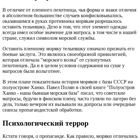
В отличие от пленного пехотинца, чья форма и знаки отличия
в абсолютном большинстве случаев конфисковывались,
оказавшимся в руках противника морякам разрешалось
оставить тельняшку. Дело в том, что этот элемент одежды
всегда имел особое значение для матроса, в том числе в нашей
стране, служил символом морской службы.
Оставить пленному моряку тельняшку означало признать его
боевые заслуги. Это являлось своеобразной привилегией,
которая отличала "морского волка" от сухопутных
пехотинцев. Да и в целом условия содержания на суше у
матросов были вольготнее.
В этом плане показательна история моряков с базы СССР на
полуострове Ханко. Павел Полян в своей книге "Полуостров
Ханко - наша бывшая морская база" писал, что советские
матросы, будучи в финском плену, часто гуляли по лагерю без
дела, только вечером их вызывали на допросы или очередные
сеансы пропагандистской обработки.
Психологический террор
Кстати говоря, о пропаганде. Как правило, моряки отличались