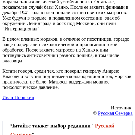
морально-психологической устойчивостью. Опять же,
показателен случай базы Ханко. После ее захвата финнами в
декабре 1941 года в плен попали сотни советских матросов.
Уже будучи в тюрьме, в подавленном состоянии, зная об
окружении Ленинграда и боях под Москвой, они пели
"Интернационал".
В целом пленных моряков, в отличие от пехотинцев, гораздо
чаще подвергали психологической и пропагандистской
обработке. После захвата матросов на Ханко к ним
потянулись антисоветчики разного пошиба, в том числе
власовцы.
Кстати говоря, среди тех, кто поверил генералу Андрею
Власову и вступил под знамена коллаборационистов, моряков
практически не было. Матросы выдержали мощное
психологическое давление.
Иван Прошкин
Источник:
©
Русская Семерка
Читайте также: выбор редакции "
Русской
Cемёрки
"