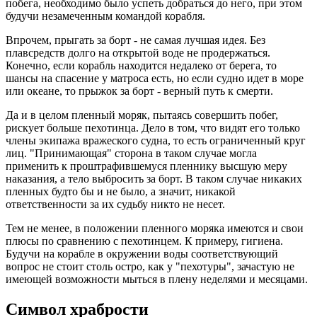
побега, необходимо было успеть добраться до него, при этом
будучи незамеченным командой корабля.
Впрочем, прыгать за борт - не самая лучшая идея. Без
плавсредств долго на открытой воде не продержаться.
Конечно, если корабль находится недалеко от берега, то
шансы на спасение у матроса есть, но если судно идет в море
или океане, то прыжок за борт - верный путь к смерти.
Да и в целом пленный моряк, пытаясь совершить побег,
рискует больше пехотинца. Дело в том, что видят его только
члены экипажа вражеского судна, то есть ограниченный круг
лиц. "Принимающая" сторона в таком случае могла
применить к проштрафившемуся пленнику высшую меру
наказания, а тело выбросить за борт. В таком случае никаких
пленных будто бы и не было, а значит, никакой
ответственности за их судьбу никто не несет.
Тем не менее, в положении пленного моряка имеются и свои
плюсы по сравнению с пехотинцем. К примеру, гигиена.
Будучи на корабле в окружении воды соответствующий
вопрос не стоит столь остро, как у "пехотуры", зачастую не
имеющей возможности мыться в плену неделями и месяцами.
Символ храбрости