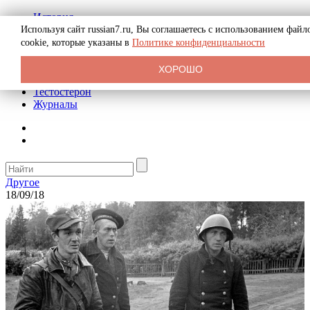
История
Биография
Используя сайт russian7.ru, Вы соглашаетесь с использованием файл
Криминал
cookie, которые указаны в
Политике конфиденциальности
Реклама на сайте
О сайте
ХОРОШО
Рекомендательные статьи
Тестостерон
Журналы
Другое
18/09/18