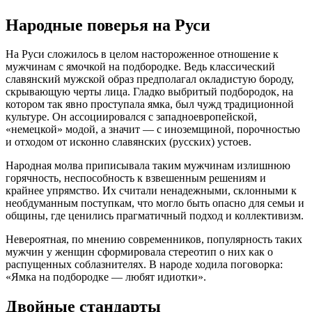
Народные поверья на Руси
На Руси сложилось в целом настороженное отношение к
мужчинам с ямочкой на подбородке. Ведь классический
славянский мужской образ предполагал окладистую бороду,
скрывающую черты лица. Гладко выбритый подбородок, на
котором так явно проступала ямка, был чужд традиционной
культуре. Он ассоциировался с западноевропейской,
«немецкой» модой, а значит — с иноземщиной, порочностью
и отходом от исконно славянских (русских) устоев.
Народная молва приписывала таким мужчинам излишнюю
горячность, неспособность к взвешенным решениям и
крайнее упрямство. Их считали ненадежными, склонными к
необдуманным поступкам, что могло быть опасно для семьи и
общины, где ценились прагматичный подход и коллективизм.
Невероятная, по мнению современников, популярность таких
мужчин у женщин сформировала стереотип о них как о
распущенных соблазнителях. В народе ходила поговорка:
«Ямка на подбородке — любят идиотки».
Двойные стандарты