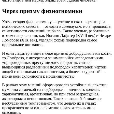
часто видя в ней маркер характера и судьбы человека.
Через призму физиогномики
Хотя сегодня физиогномику — учение о связи черт лица и
психических качеств — относят к лженаукам, но в прошлом в
ее истинности сомнений не было. Такие ученые, работавшие
в этом направлении, как Иоганн Лафатер (XVIII век) и Чезаре
Ломброзо (XIX век), уделяли форме подбородка самое
пристальное внимание.
И если Лафатер видел в ямке признак добродушия и мягкости,
то Ломброзо, с интересом занимавшийся исследованиями
«прирожденных преступников», напротив, считал
выдающийся раздвоенный подбородок характерной чертой
людей с жестокими наклонностями, а более аккуратный —
признаком склонности к мошенничеству.
В рамках этих мнений сформировался устойчивый архетип:
мужчина с ямочкой на подбородке — личность волевая,
харизматичная, артистичная, но при этом безрассудная,
авантюрная и непостоянная. Таких считали бабниками с
необузданным темпераментом, что делало их в глазах
прекрасного пола одновременно притягательными и
опасными.