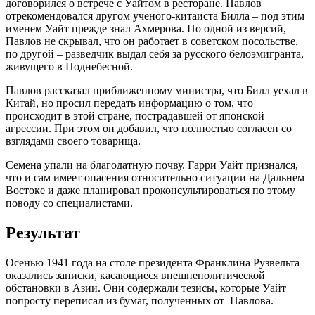
договорился о встрече с Уайтом в ресторане. Павлов
отрекомендовался другом ученого-китаиста Билла – под этим
именем Уайт прежде знал Ахмерова. По одной из версий,
Павлов не скрывал, что он работает в советском посольстве,
по другой – разведчик выдал себя за русского белоэмигранта,
живущего в Поднебесной.
Павлов рассказал приближенному министра, что Билл уехал в
Китай, но просил передать информацию о том, что
происходит в этой стране, пострадавшей от японской
агрессии. При этом он добавил, что полностью согласен со
взглядами своего товарища.
Семена упали на благодатную почву. Гарри Уайт признался,
что и сам имеет опасения относительно ситуации на Дальнем
Востоке и даже планировал проконсультироваться по этому
поводу со специалистами.
Результат
Осенью 1941 года на столе президента Франклина Рузвельта
оказались записки, касающиеся внешнеполитической
обстановки в Азии. Они содержали тезисы, которые Уайт
попросту переписал из бумаг, полученных от Павлова.