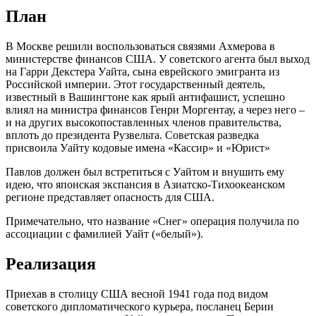
План
В Москве решили воспользоваться связями Ахмерова в
министерстве финансов США. У советского агента был выход
на Гарри Декстера Уайта, сына еврейского эмигранта из
Российской империи. Этот государственный деятель,
известный в Вашингтоне как ярый антифашист, успешно
влиял на министра финансов Генри Моргентау, а через него –
и на других высокопоставленных членов правительства,
вплоть до президента Рузвельта. Советская разведка
присвоила Уайту кодовые имена «Кассир» и «Юрист»
Павлов должен был встретиться с Уайтом и внушить ему
идею, что японская экспансия в Азиатско-Тихоокеанском
регионе представляет опасность для США.
Примечательно, что название «Снег» операция получила по
ассоциации с фамилией Уайт («белый»).
Реализация
Приехав в столицу США весной 1941 года под видом
советского дипломатического курьера, посланец Берии