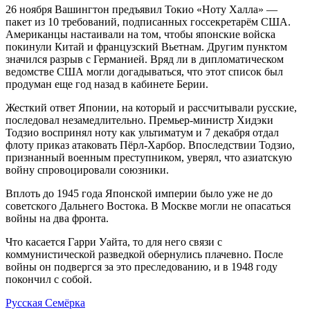
26 ноября Вашингтон предъявил Токио «Ноту Халла» —
пакет из 10 требований, подписанных госсекретарём США.
Американцы настаивали на том, чтобы японские войска
покинули Китай и французский Вьетнам. Другим пунктом
значился разрыв с Германией. Вряд ли в дипломатическом
ведомстве США могли догадываться, что этот список был
продуман еще год назад в кабинете Берии.
Жесткий ответ Японии, на который и рассчитывали русские,
последовал незамедлительно. Премьер-министр Хидэки
Тодзио воспринял ноту как ультиматум и 7 декабря отдал
флоту приказ атаковать Пёрл-Харбор. Впоследствии Тодзио,
признанный военным преступником, уверял, что азиатскую
войну спровоцировали союзники.
Вплоть до 1945 года Японской империи было уже не до
советского Дальнего Востока. В Москве могли не опасаться
войны на два фронта.
Что касается Гарри Уайта, то для него связи с
коммунистической разведкой обернулись плачевно. После
войны он подвергся за это преследованию, и в 1948 году
покончил с собой.
Русская Семёрка