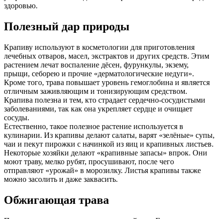
здоровью.
Полезный дар природы
Крапиву используют в косметологии для приготовления
лечебных отваров, масел, экстрактов и других средств. Этим
растением лечат воспаление дёсен, фурункулы, экзему,
прыщи, себорею и прочие «дерматологические недуги».
Кроме того, трава повышает уровень гемоглобина и является
отличным заживляющим и тонизирующим средством.
Крапива полезна и тем, кто страдает сердечно-сосудистыми
заболеваниями, так как она укрепляет сердце и очищает
сосуды.
Естественно, такое полезное растение используется в
кулинарии. Из крапивы делают салаты, варят «зелёные» супы,
чаи и пекут пирожки с начинкой из яиц и крапивных листьев.
Некоторые хозяйки делают «крапивные запасы» впрок. Они
моют траву, мелко рубят, просушивают, после чего
отправляют «урожай» в морозилку. Листья крапивы также
можно засолить и даже заквасить.
Обжигающая трава