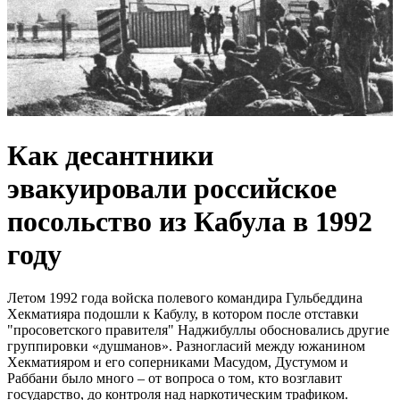
Как десантники
эвакуировали российское
посольство из Кабула в 1992
году
Летом 1992 года войска полевого командира Гульбеддина
Хекматияра подошли к Кабулу, в котором после отставки
"просоветского правителя" Наджибуллы обосновались другие
группировки «душманов». Разногласий между южанином
Хекматияром и его соперниками Масудом, Дустумом и
Раббани было много – от вопроса о том, кто возглавит
государство, до контроля над наркотическим трафиком.