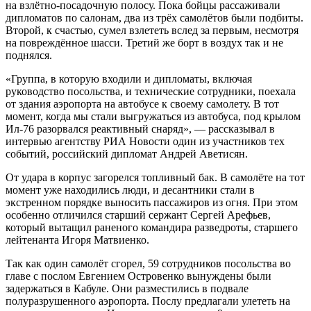
на взлётно-посадочную полосу. Пока бойцы рассаживали
дипломатов по салонам, два из трёх самолётов были подбиты.
Второй, к счастью, сумел взлететь вслед за первым, несмотря
на повреждённое шасси. Третий же борт в воздух так и не
поднялся.
«Группа, в которую входили и дипломаты, включая
руководство посольства, и технические сотрудники, поехала
от здания аэропорта на автобусе к своему самолету. В тот
момент, когда мы стали выгружаться из автобуса, под крылом
Ил-76 разорвался реактивный снаряд», — рассказывал в
интервью агентству РИА Новости один из участников тех
событий, российский дипломат Андрей Аветисян.
От удара в корпус загорелся топливный бак. В самолёте на тот
момент уже находились люди, и десантники стали в
экстренном порядке выносить пассажиров из огня. При этом
особенно отличился старший сержант Сергей Арефьев,
который вытащил раненого командира разведроты, старшего
лейтенанта Игоря Матвиенко.
Так как один самолёт сгорел, 59 сотрудников посольства во
главе с послом Евгением Островенко вынуждены были
задержаться в Кабуле. Они разместились в подвале
полуразрушенного аэропорта. Послу предлагали улететь на