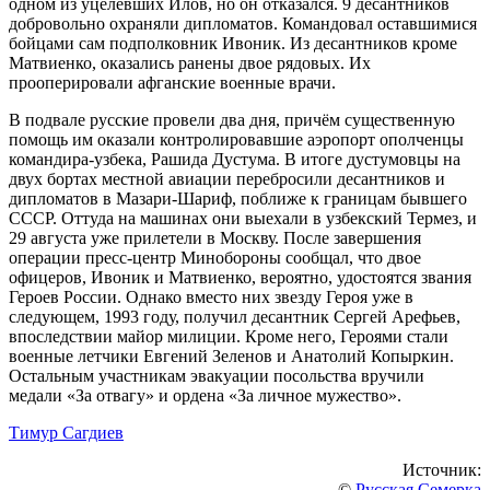
одном из уцелевших Илов, но он отказался. 9 десантников
добровольно охраняли дипломатов. Командовал оставшимися
бойцами сам подполковник Ивоник. Из десантников кроме
Матвиенко, оказались ранены двое рядовых. Их
прооперировали афганские военные врачи.
В подвале русские провели два дня, причём существенную
помощь им оказали контролировавшие аэропорт ополченцы
командира-узбека, Рашида Дустума. В итоге дустумовцы на
двух бортах местной авиации перебросили десантников и
дипломатов в Мазари-Шариф, поближе к границам бывшего
СССР. Оттуда на машинах они выехали в узбекский Термез, и
29 августа уже прилетели в Москву. После завершения
операции пресс-центр Минобороны сообщал, что двое
офицеров, Ивоник и Матвиенко, вероятно, удостоятся звания
Героев России. Однако вместо них звезду Героя уже в
следующем, 1993 году, получил десантник Сергей Арефьев,
впоследствии майор милиции. Кроме него, Героями стали
военные летчики Евгений Зеленов и Анатолий Копыркин.
Остальным участникам эвакуации посольства вручили
медали «За отвагу» и ордена «За личное мужество».
Тимур Сагдиев
Источник:
©
Русская Семерка