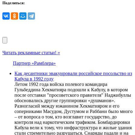
Поделиться:
Читать рекламные статьи! »
Партнер «Рамблера»
Как десантники эвакуировали российское посольство из
Кабула в 1992 году
Летом 1992 года войска полевого командира
Гульбеддина Хекматияра подошли к Кабулу, в котором
после отставки "просоветского правителя" Наджибуллы
обосновались другие группировки «душманов».
Разногласий между южанином Хекматияром и его
соперниками Масудом, Дустумом и Раббани было много
– от вопроса о том, кто возглавит государство, до
контроля над наркотическим трафиком. Бомбардировки
Кабула вели к тому, что инфраструктура и жилые здания
стали стремительно разрушаться. Снаряды падали и на