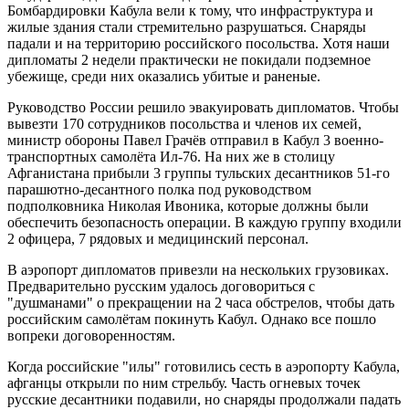
Бомбардировки Кабула вели к тому, что инфраструктура и
жилые здания стали стремительно разрушаться. Снаряды
падали и на территорию российского посольства. Хотя наши
дипломаты 2 недели практически не покидали подземное
убежище, среди них оказались убитые и раненые.
Руководство России решило эвакуировать дипломатов. Чтобы
вывезти 170 сотрудников посольства и членов их семей,
министр обороны Павел Грачёв отправил в Кабул 3 военно-
транспортных самолёта Ил-76. На них же в столицу
Афганистана прибыли 3 группы тульских десантников 51-го
парашютно-десантного полка под руководством
подполковника Николая Ивоника, которые должны были
обеспечить безопасность операции. В каждую группу входили
2 офицера, 7 рядовых и медицинский персонал.
В аэропорт дипломатов привезли на нескольких грузовиках.
Предварительно русским удалось договориться с
"душманами" о прекращении на 2 часа обстрелов, чтобы дать
российским самолётам покинуть Кабул. Однако все пошло
вопреки договоренностям.
Когда российские "илы" готовились сесть в аэропорту Кабула,
афганцы открыли по ним стрельбу. Часть огневых точек
русские десантники подавили, но снаряды продолжали падать