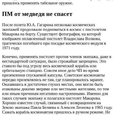
пришлось применять табельное оружие.
ПМ от медведя не спасет
После полета Ю.А. Гагарина несколько космических
экипажей продолжали подниматься в космос с пистолетом
Макарова на борту. Существует фотография, на которой
изображен оплавленный пистолет Владислава Волкова,
трагически погибшего при посадке космического модуля в
1971 году.
Конечно, применять пистолет против членов экипажа, даже в
нестандартной ситуации, было строжайше запрещено. Это
ставило бы под угрозу весь космический корабль или
орбитальную станцию. Совсем иное дело ЧП во время
приземления спускаемой капсулы. Советские космонавты
нередко приземлялись не там, где планировалось заранее.
Оказавшись в достаточно глухих местах, они могли быть
атакованы дикими зверями или местными жителями, по тем
или иным причинам негативно настроенными. Именно для
таких случаев экипажу и полагался пистолет Макарова.
Хорошо известен случай, связанный с возвращением на
Землю экипажа Павла Беляева и Алексея Леонова в 1965 году.
Сажать корабль космонавтам пришлось в ручном режиме. Не