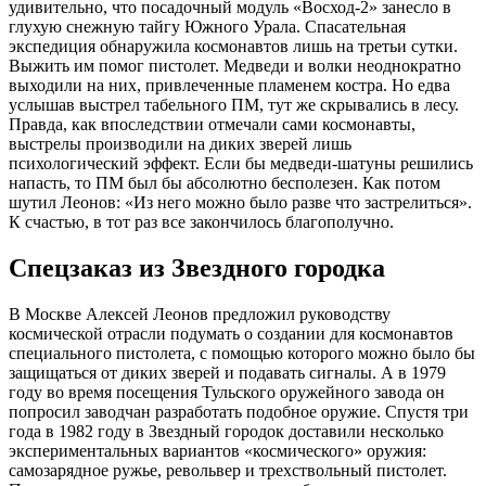
удивительно, что посадочный модуль «Восход-2» занесло в
глухую снежную тайгу Южного Урала. Спасательная
экспедиция обнаружила космонавтов лишь на третьи сутки.
Выжить им помог пистолет. Медведи и волки неоднократно
выходили на них, привлеченные пламенем костра. Но едва
услышав выстрел табельного ПМ, тут же скрывались в лесу.
Правда, как впоследствии отмечали сами космонавты,
выстрелы производили на диких зверей лишь
психологический эффект. Если бы медведи-шатуны решились
напасть, то ПМ был бы абсолютно бесполезен. Как потом
шутил Леонов: «Из него можно было разве что застрелиться».
К счастью, в тот раз все закончилось благополучно.
Спецзаказ из Звездного городка
В Москве Алексей Леонов предложил руководству
космической отрасли подумать о создании для космонавтов
специального пистолета, с помощью которого можно было бы
защищаться от диких зверей и подавать сигналы. А в 1979
году во время посещения Тульского оружейного завода он
попросил заводчан разработать подобное оружие. Спустя три
года в 1982 году в Звездный городок доставили несколько
экспериментальных вариантов «космического» оружия:
самозарядное ружье, револьвер и трехствольный пистолет.