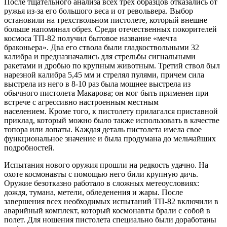
После тщательного анализа всех трех образцов отказались от
ружья из-за его большого веса и от револьвера. Выбор
остановили на трехствольном пистолете, который внешне
больше напоминал обрез. Среди отечественных покорителей
космоса ТП-82 получил бытовое название «мечта
браконьера». Два его ствола были гладкоствольными 32
калибра и предназначались для стрельбы сигнальными
ракетами и дробью по крупным животным. Третий ствол был
нарезной калибра 5,45 мм и стрелял пулями, причем сила
выстрела из него в 8-10 раз была мощнее выстрела из
обычного пистолета Макарова; он мог быть применен при
встрече с агрессивно настроенным местным
населением. Кроме того, к пистолету прилагался приставной
приклад, который можно было также использовать в качестве
топора или лопаты. Каждая деталь пистолета имела свое
функциональное значение и была продумана до мельчайших
подробностей.
Испытания нового оружия прошли на редкость удачно. На
охоте космонавты с помощью него били крупную дичь.
Оружие безотказно работало в сложных метеоусловиях:
дождя, тумана, метели, обледенения и жары. После
завершения всех необходимых испытаний ТП-82 включили в
аварийный комплект, который космонавты брали с собой в
полет. Для ношения пистолета специально были доработаны