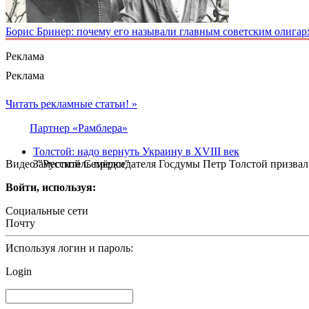
Борис Бринер: почему его называли главным советским олигар
Реклама
Реклама
Читать рекламные статьи! »
Партнер «Рамблера»
Толстой: надо вернуть Украину в XVIII век
Видео "Русской Семёрки"
Заместитель председателя Госдумы Петр Толстой призвал
Войти, используя:
Социальные сети
Почту
Используя логин и пароль:
Login