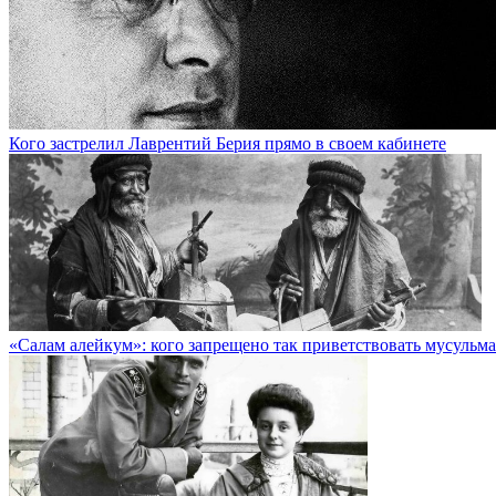
Кого застрелил Лаврентий Берия прямо в своем кабинете
«Салам алейкум»: кого запрещено так приветствовать мусульм