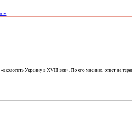
хом
 «вколотить Украину в XVIII век». По его мнению, ответ на те