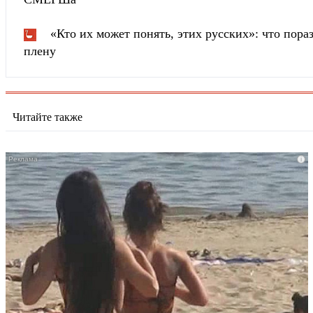
«Кто их может понять, этих русских»: что пора
плену
Читайте также
i